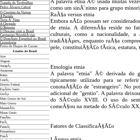
A palavra etnia Ã© usada muitas vez
Tratado de Tordesilhas
como um sinÃ´nimo para grupo minori
Pedro Ãlvares Cabral
O Cientista da Viajem
RaÃ§a versus etnia
A Partida
Embora nÃ£o possam ser considerados
Terra Ã Vista
A Chegada
de etnia. A diferenÃ§a reside no f
O Retorno
O Descaso com o Brasil
culturais, como a nacionalidade, a 
Capitanias HereditÃ¡rias
O DomÃ­nio Espanhol no Brasil
tradiÃ§Ãµes, enquanto raÃ§a compree
Cronologia
pele, constituiÃ§Ã£o fÃ­sica, estatura, 
Fotos de Duque de Caxias
Estados do Brasil
Acre
Alagoas
Etnologia etnia
AmapÃ¡
Amazonas
A palavra "etnia" Ã© derivada do gr
Bahia
tipicamente utilizado para se ref
CearÃ¡
Distrito Federal
conotaÃ§Ã£o de "estrangeiro". No po
EspÃ­rito Santo
adicional de "gentio". A palavra deixo
GoiÃ¡s
do SÃ©culo XVIII. O uso do senti
Mato Grosso do Sul
Mato Grosso
comeÃ§ou na metade do SÃ©culo XX, t
MaranhÃ£o
Minas Gerais
ParaÃ­ba
ParÃ¡
Fatores de ClassificaÃ§Ã£o
ParanÃ¡
Pernambuco
PiauÃ­
LÃ­ngua etnia