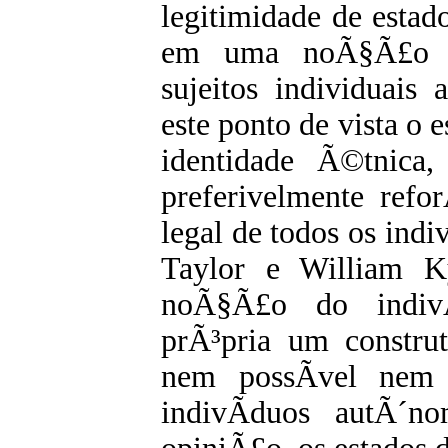
legitimidade de esta
em uma noÃ§Ã£o de
sujeitos individuai
este ponto de vista o
identidade Ã©tnica,
preferivelmente refo
legal de todos os ind
Taylor e William 
noÃ§Ã£o do indiv
prÃ³pria um constru
nem possÃ­vel nem 
indivÃ­duos autÃ´