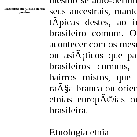
mesmo se auto-defin
seus ancestrais, man
Transforme sua Cidade em um
paraÃ­so
tÃ­picas destes, ao
brasileiro comum.
acontecer com os mes
ou asiÃ¡ticos que p
brasileiros comuns
bairros mistos, qu
raÃ§a branca ou orie
etnias europÃ©ias o
brasileira.
Etnologia etnia