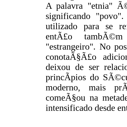
A palavra "etnia" Ã
significando "povo".
utilizado para se r
entÃ£o tambÃ©m
"estrangeiro". No pos
conotaÃ§Ã£o adicio
deixou de ser rela
princÃ­pios do SÃ©c
moderno, mais prÃ
comeÃ§ou na metad
intensificado desde e