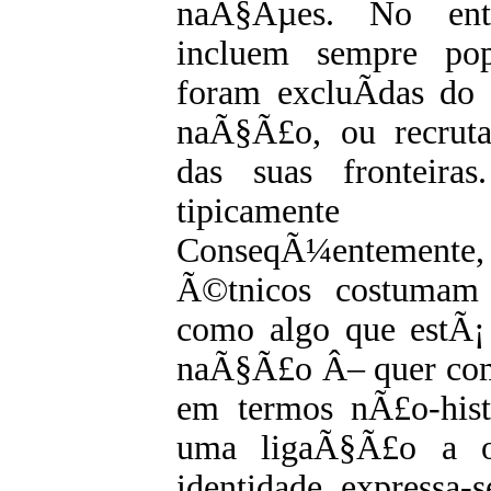
naÃ§Ãµes. No enta
incluem sempre po
foram excluÃ­das do
naÃ§Ã£o, ou recruta
das suas fronteiras
tipicamente
ConseqÃ¼entement
Ã©tnicos costumam 
como algo que estÃ¡ 
naÃ§Ã£o Â– quer como
em termos nÃ£o-hist
uma ligaÃ§Ã£o a o
identidade expressa-