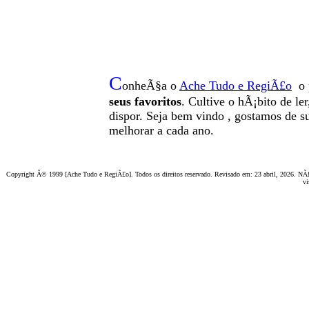
C
onheÃ§a o
A
che Tudo e RegiÃ£o
o 
seus favoritos
. Cultive o hÃ¡bito de le
dispor
.
Seja b
em vindo
, g
ostamos de su
melhorar a cada ano.
Copyright Â© 1999 [Ache Tudo e RegiÃ£o]. Todos os direitos reservado. Revisado em:
23 abril, 2026
. NÃ£
vi