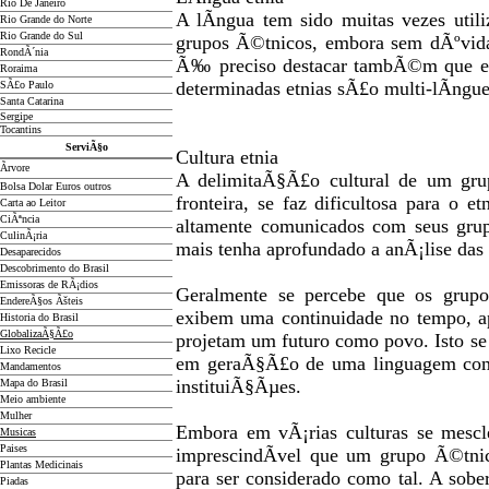
Rio De Janeiro
A lÃ­ngua tem sido muitas vezes util
Rio Grande do Norte
Rio Grande do Sul
grupos Ã©tnicos, embora sem dÃºvida
RondÃ´nia
Ã‰ preciso destacar tambÃ©m que exi
Roraima
determinadas etnias sÃ£o multi-lÃ­ngue
SÃ£o Paulo
Santa Catarina
Sergipe
Tocantins
ServiÃ§o
Cultura etnia
Ãrvore
A delimitaÃ§Ã£o cultural de um grup
Bolsa Dolar Euros outros
fronteira, se faz dificultosa para o 
Carta ao Leitor
CiÃªncia
altamente comunicados com seus grup
CulinÃ¡ria
mais tenha aprofundado a anÃ¡lise das d
Desaparecidos
Descobrimento do Brasil
Emissoras de RÃ¡dios
Geralmente se percebe que os gru
EndereÃ§os
Ãš
teis
exibem uma continuidade no tempo, 
Historia do Brasil
GlobalizaÃ§Ã£o
projetam um futuro como povo. Isto 
Lixo Recicle
em geraÃ§Ã£o de uma linguagem comu
Mandamentos
instituiÃ§Ãµes.
Mapa do Brasil
Meio ambiente
Mulher
Embora em vÃ¡rias culturas se mescl
Musicas
Paises
imprescindÃ­vel que um grupo Ã©tnic
Plantas Medicinais
para ser considerado como tal. A sobe
Piadas