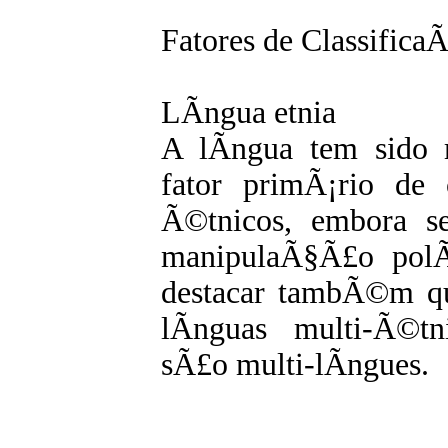
Fatores de Classific
LÃ­ngua etnia
A lÃ­ngua tem sido 
fator primÃ¡rio de 
Ã©tnicos, embora s
manipulaÃ§Ã£o polÃ
destacar tambÃ©m qu
lÃ­nguas multi-Ã©tn
sÃ£o multi-lÃ­ngues.