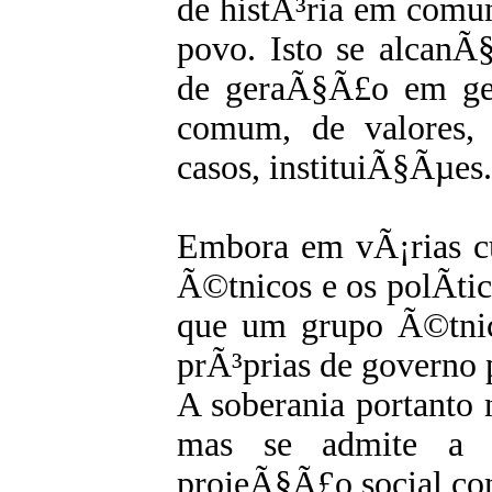
de histÃ³ria em comu
povo. Isto se alcanÃ
de geraÃ§Ã£o em g
comum, de valores,
casos, instituiÃ§Ãµes.
Embora em vÃ¡rias cu
Ã©tnicos e os polÃ­t
que um grupo Ã©tnic
prÃ³prias de governo 
A soberania portanto
mas se admite a n
projeÃ§Ã£o social c