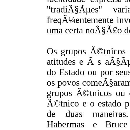
"tradiÃ§Ãµes" var
freqÃ¼entemente inv
uma certa noÃ§Ã£o de
Os grupos Ã©tnicos 
atitudes e Ã s aÃ§Ãµ
do Estado ou por se
os povos comeÃ§aram a
grupos Ã©tnicos ou
Ã©tnico e o estado p
de duas maneiras
Habermas e Bruce 