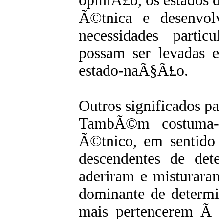
opiniÃ£o, os estados 
Ã©tnica e desenvol
necessidades parti
possam ser levadas 
estado-naÃ§Ã£o.
Outros significados p
TambÃ©m costuma-s
Ã©tnico, em sentido 
descendentes de de
aderiram e misturara
dominante de determi
mais pertencerem Ã 