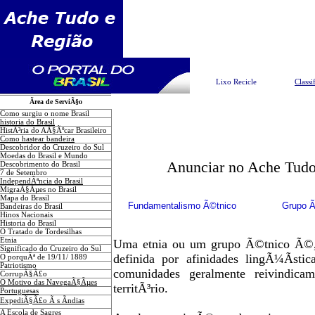
Pesquisar
Lixo Recicle
Classi
Ãrea de ServiÃ§o
Como surgiu o nome Brasil
historia do Brasil
HistÃ³ria do AÃ§Ãºcar Brasileiro
Como hastear bandeira
Descobridor do Cruzeiro do Sul
Moedas do Brasil e Mundo
Anunciar no Ache Tudo
Descobrimento do Brasil
7 de Setembro
IndependÃªncia do Brasil
MigraÃ§Ãµes no Brasil
Mapa do Brasil
Fundamentalismo Ã©tnico
Grupo Ã
Bandeiras do Brasil
Hinos Nacionais
Historia do Brasil
O Tratado de Tordesilhas
Etnia
Uma etnia ou um grupo Ã©tnico Ã©,
Significado do Cruzeiro do Sul
definida por afinidades lingÃ¼Ã­sti
O porquÃª de 19/11/ 1889
Patriotismo
comunidades geralmente reivindica
CorrupÃ§Ã£o
O Motivo das NavegaÃ§Ãµes
territÃ³rio.
Portuguesas
ExpediÃ§Ã£o Ã s Ãndias
A Escola de Sagres