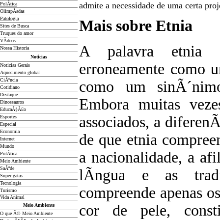
admite a necessidade de uma certa pr
PolÃ­tica
OlimpÃ­adas
Patologia
Mais sobre Etnia
Sites de Busca
Truques do amor
VÃ­deos
A palavra etnia
Nossa Historia
Noticias
erroneamente como u
Noticias Gerais
Aquecimento global
CiÃªncia
como um sinÃ´nimo
Cotidiano
D
estaque
Embora muitas vezes
Dinossauros
EducaÃ§Ã£o
associados, a diferen
Esportes
Especial
Economia
de que etnia compreen
Internet
Mundo
a nacionalidade, a afi
PolÃ­tica
Meio Ambiente
SaÃºde
lÃ­ngua e as trad
Super gatas
Tecnologia
compreende apenas os
Turismo
Vida Animal
cor de pele, consti
Meio Ambiente
O que Ã© Meio Ambiente