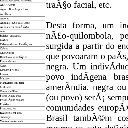
DeclaraÃ§Ã£o do Ambiente
traÃ§o facial, etc.
AqÃ¼Ã­feros
Ãgua o liquido precioso
AnfÃ­bios
Arvores
Desta forma, um ind
Animais PrÃ©-histÃ³rico
Animais em extinÃ§Ã£o
Aves
nÃ£o-quilombola, pe
Baleias ancestrais
CÃ£es
surgida a partir do e
Celenterados ou CnidÃ¡rios
Cobras
CrustÃ¡ceos
que povoaram o paÃ­
Donativos voluntÃ¡rios
Equinodermos
negra. Um indivÃ­duo
Gatos
Grandes Felinos
povo indÃ­gena bra
Insetos
Macacos
MamÃ­feros em geral
amerÃ­ndia, negra ou
Moluscos
Oceanos e Rios
(ou povo) serÃ¡ sempr
Peixes Ã¡gua doce
Peixes Ã¡gua salgada
PorÃ­feros
comunidades europÃ©i
ProtozoÃ¡rios
RÃ©pteis em geral
Brasil tambÃ©m cos
Tartarugas
VÃ­deos de Animais