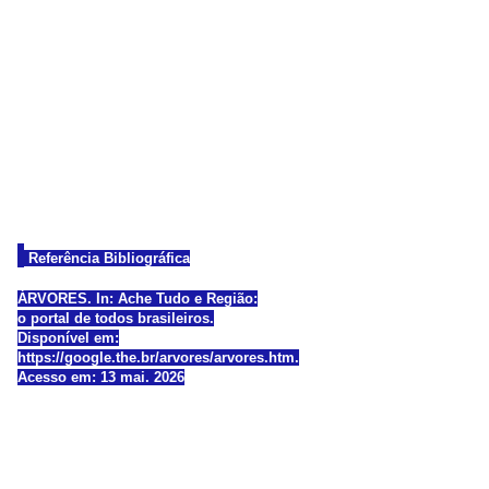
Referência Bibliográfica
ÁRVORES. In: Ache Tudo e Região:
o portal de todos brasileiros.
Disponível em:
https://google.the.br/arvores/arvores.htm.
Acesso em: 13 mai. 2026