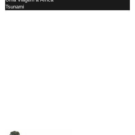
Tsunami
Pena - detenção, de três meses a um ano, ou
multa, ou ambas as penas cumulativamente.
Parágrafo único. No crime culposo, a pena é
de um a seis meses, ou multa.
Dia 21 de Setembro é o Dia da Árvore.
Do dia 21 ao dia 26 de Setembro comemora-
se a semana da árvore, mas quem comemora
mesmo são os madeireiros, cortando 50.000
árvores/minuto.
Por que plantar uma árvore?