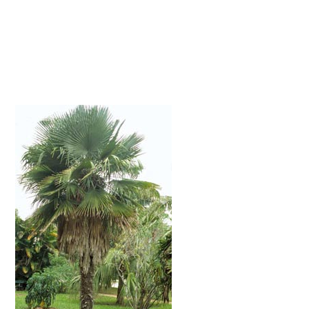
'Aprenda a respeitar as arvores e saberá amar
a si próprio'. Veja abaixo leis que homem
algum respeita...
Palmeiras ameaçadas de Extinção