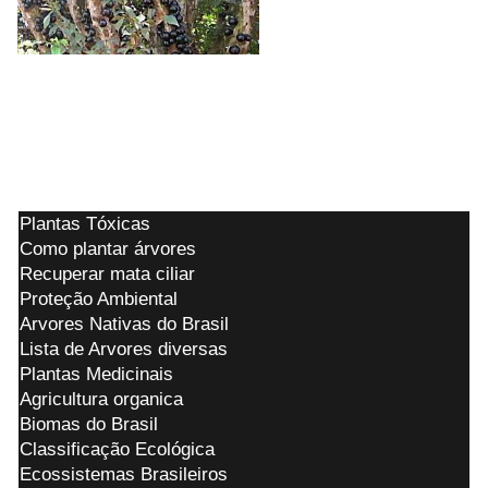
Art. 49. Destruir, danificar, lesar ou maltratar,
por qualquer modo ou meio, plantas de
ornamentação de logradouros públicos ou em
propriedade privada alheia:
Plantas Tóxicas
Como plantar árvores
Recuperar mata ciliar
Proteção Ambiental
Arvores Nativas do Brasil
Lista de Arvores diversas
Plantas Medicinais
Agricultura organica
Biomas do Brasil
Classificação Ecológica
Ecossistemas Brasileiros