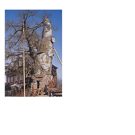
Um cipreste mexicano, por exemplo, possui
um tronco com 58 metros de circunferência.
Uma outra árvore, desta vez uma sequóia,
conhecida como General Sherman,