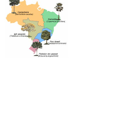
As árvores podem promover diversos
benefícios nas áreas urbanas, como:
regularidade do clima redução da poluição
atmosférica melhoria do ciclo hidrológico
(melhor regularidade de chuvas) redução da
velocidade dos ventos melhoria das condições
do solo urbano aumento da diversidade e
quantidade da fauna nas cidades,
especialmente de pássaros melhoria das
condições acústicas, diminuindo a poluição