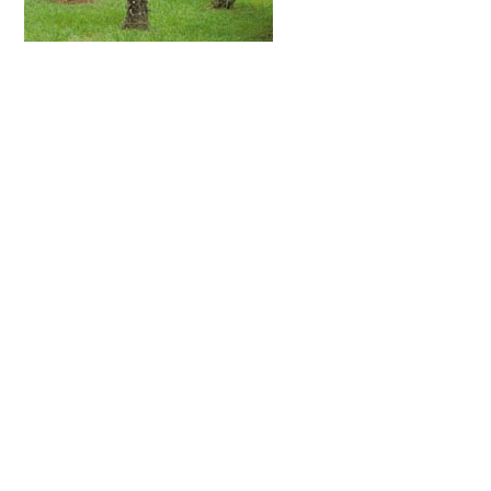
Cerca de 11 espécies de palmeiras correm
sério risco de extinção e duas já podem ser
consideradas extintas do território brasileiro.
Uma delas, Trithrinax schyzophylla, ainda
pode ser encontrada em estado nativo no
território paraguaio. A outra, Butia leptospatha,
não teve a mesma sorte. Coletada uma única
vez no Brasil em 1936 e descrita em 1940,
nunca mais foi encontrada em seu habitat
natural no sul do Mato Grosso do Sul, uma
vez que toda a vegetação do cerrado onde ela
ocorria foi virtualmente varrida da região.
Não há registro da existência de nenhum
exemplar cultivado desta espécie em qualquer
parte do mundo.