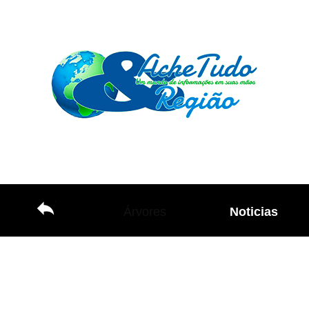
Árvores
Noticias
Já parou para pensar alguma (vês) e, se
perguntar? Árvore genealógica arvore da vida