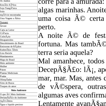
corre para a amurada:
Os Ãndios
ErosÃ£o EÃ³lica
algas marinhas. Anoit
Soja TrangÃªnica
Solo
espÃ©cie encontradas
uma coisa Ã© certa 
Uma Viagem a Ãfrica
Tsunami
perto.
Ãrvore
Carta ao Leitor
A noite Ã© de festa
CiÃªncia
CulinÃ¡ria
Desaparecidos
fortuna. Mas tambÃ
Descobrimento do Brasil
Emissoras de RÃ¡dios
terra seria aquela?
EndereÃ§os
Ãš
teis
Lixo Recicle
Mandamentos
Mal amanhece, todos 
Mapa do Brasil
Meio ambiente
Mulher
DecepÃ§Ã£o: lÃ¡, ap
Paises
Plantas Medicinais
mar, mar. Mas, antes
Piadas
OlimpÃ­adas
Sites de Busca
de vÃ©spera, outras
Truques do amor
Meio Ambiente
algumas aves confirm
O que Ã© Meio Ambiente
DeclaraÃ§Ã£o do Ambiente
Lentamente avanÃ§am
AqÃ¼Ã­feros
Ãgua o liquido precioso