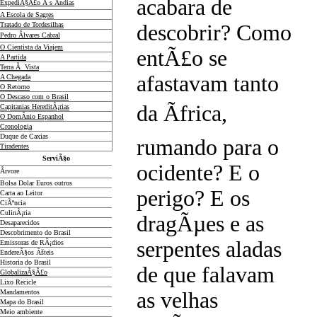
acabara de
ExpediÃ§Ã£o Ã s Ãndias
A Escola de Sagres
Tratado de Tordesilhas
descobrir? Como
Pedro Ãlvares Cabral
O Cientista da Viajem
entÃ£o se
A Partida
Terra Ã Vista
afastavam tanto
A Chegada
O Retorno
O Descaso com o Brasil
da Ãfrica,
Capitanias HereditÃ¡rias
O DomÃ­nio Espanhol
Cronologia
Duque de Caxias
rumando para o
Tiradentes
ServiÃ§o
ocidente? E o
Ãrvore
Bolsa Dolar Euros outros
perigo? E os
Carta ao Leitor
CiÃªncia
CulinÃ¡ria
dragÃµes e as
Desaparecidos
Descobrimento do Brasil
serpentes aladas
Emissoras de RÃ¡dios
EndereÃ§os
Ãš
teis
Historia do Brasil
de que falavam
GlobalizaÃ§Ã£o
Lixo Recicle
Mandamentos
as velhas
Mapa do Brasil
Meio ambiente