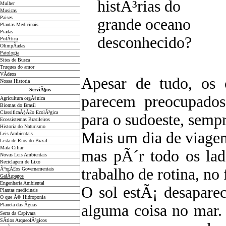
histÃ³rias do
Mulher
Musicas
Paises
grande oceano
Plantas Medicinais
Piadas
desconhecido?
PolÃ­tica
OlimpÃ­adas
Patologia
Sites de Busca
Truques do amor
VÃ­deos
Apesar de tudo, os
Nossa Historia
ServiÃ§os
parecem preocupados
Agricultura orgÃ¢nica
Biomas do Brasil
ClassificaÃ§Ã£o EcolÃ³gica
para o sudoeste, sempr
Ecossistemas Brasileiros
Historia do Naturismo
Mais um dia de viage
Leis Ambientais
Lista de Rios do Brasil
Mata Ciliar
mas pÃ´r todo os lad
Novas Leis Ambientais
Reciclagem de Lixo
trabalho de rotina, no 
Ã“rgÃ£os Governamentais
GalÃ¡pagos
Engenharia Ambiental
O sol estÃ¡ desaparec
Plantas medicinais
O que Ã© Hidroponia
Planeta das Ãguas
alguma coisa no mar.
Serra da Capivara
SÃ­tios ArqueolÃ³gicos