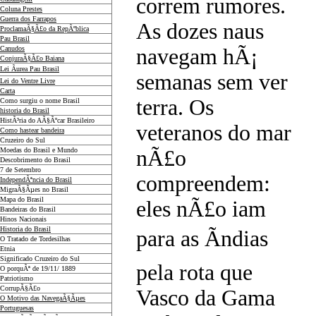
correm rumores.
Coluna Prestes
Guerra dos Farrapos
As dozes naus
ProclamaÃ§Ã£o da RepÃºblica
Pau Brasil
Canudos
navegam hÃ¡
ConjuraÃ§Ã£o Baiana
Lei Ãurea Pau Brasil
semanas sem ver
Lei do Ventre Livre
Carta
terra. Os
Como surgiu o nome Brasil
historia do Brasil
HistÃ³ria do AÃ§Ãºcar Brasileiro
veteranos do mar
Como hastear bandeira
Cruzeiro do Sul
Moedas do Brasil e Mundo
nÃ£o
Descobrimento do Brasil
7 de Setembro
compreendem:
IndependÃªncia do Brasil
MigraÃ§Ãµes no Brasil
Mapa do Brasil
eles nÃ£o iam
Bandeiras do Brasil
Hinos Nacionais
Historia do Brasil
para as Ãndias
O Tratado de Tordesilhas
Etnia
Significado Cruzeiro do Sul
pela rota que
O porquÃª de 19/11/ 1889
Patriotismo
CorrupÃ§Ã£o
Vasco da Gama
O Motivo das NavegaÃ§Ãµes
Portuguesas