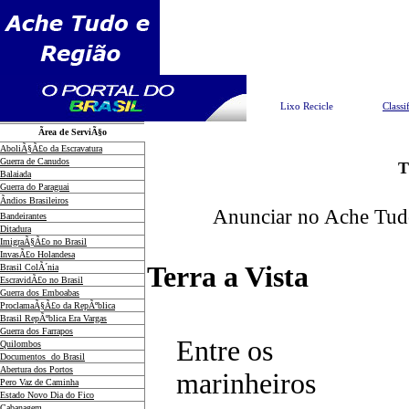
Pesquisar
Lixo Recicle
Classi
Ãrea de ServiÃ§o
AboliÃ§Ã£o da Escravatura
Guerra de Canudos
T
Balaiada
Guerra do Paraguai
Ãndios Brasileiros
Anunciar no Ache Tud
Bandeirantes
Ditadura
ImigraÃ§Ã£o no Brasil
InvasÃ£o Holandesa
Terra a Vista
Brasil ColÃ´nia
EscravidÃ£o no Brasil
Guerra dos Emboabas
ProclamaÃ§Ã£o da RepÃºblica
Brasil RepÃºblica Era Vargas
Guerra dos Farrapos
Entre os
Quilombos
Documentos do Brasil
Abertura dos Portos
marinheiros
Pero Vaz de Caminha
Estado Novo Dia do Fico
Cabanagem