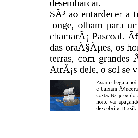
desembarcar.
SÃ³ ao entardecer a 
longe, olham para u
chamarÃ¡ Pascoal. Ã
das oraÃ§Ãµes, os ho
terras, com grandes Ã
AtrÃ¡s dele, o sol se 
Assim chega a noit
e baixam Ã¢ncoras
costa. Na proa do
noite vai apagand
descobrira. Brasil.