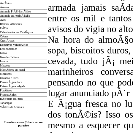
AnfÃ­bios
armada jamais saÃ­d
Arvores
Animais PrÃ©-histÃ³rico
entre os mil e tanto
Animais em extinÃ§Ã£o
Aves
Baleias ancestrais
avisos do vigia no alt
CÃ£es
Celenterados ou CnidÃ¡rios
Na hora do almoÃ§o
Cobras
CrustÃ¡ceos
Donativos voluntÃ¡rios
sopa, biscoitos duros,
Equinodermos
Gatos
Grandes Felinos
cevada, tudo jÃ¡ me
Insetos
Macacos
marinheiros convers
MamÃ­feros em geral
Moluscos
Oceanos e Rios
pensando no que pod
Peixes Ã¡gua doce
Peixes Ã¡gua salgada
lugar anunciado pÃ´r
PorÃ­feros
ProtozoÃ¡rios
RÃ©pteis em geral
E Ã¡gua fresca no lu
Tartarugas
VÃ­deos de Animais
dos tonÃ©is? Isso o
mesmo a esquecer q
Transforme sua Cidade em um
paraÃ­so