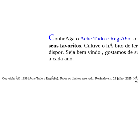
C
onheÃ§a o
A
che Tudo e RegiÃ£o
o 
seus favoritos
. Cultive o hÃ¡bito de le
dispor
.
Seja b
em vindo
, g
ostamos de su
a cada ano.
Copyright Â© 1999 [Ache Tudo e RegiÃ£o]. Todos os direitos reservado. Revisado em:
23 julho, 2025
. NÃ£
vi