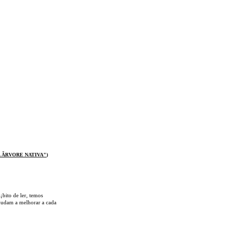
 ÃRVOR
E NATIVA
"
)
¡bito de ler, temos
 ajudam a melhorar a cada