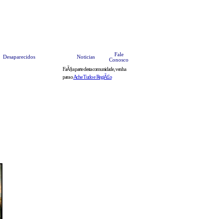
teis
Anuncie
Bate Papo
HOME
Fale
Desaparecidos
Noticias
Conosco
FaÃ§a parte desta comunidade, venha
para o
Ache Tudo e RegiÃ£o