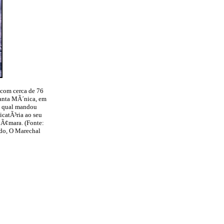
 com cerca de 76
anta MÃ´nica, em
a qual mandou
catÃ³ria ao seu
Ã¢mara. (Fonte:
o, O Marechal