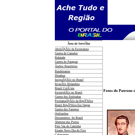
Ãrea de ServiÃ§o
AboliÃ§Ã£o da Escravatura
Guerra de Canudos
Balaiada
Guerra do Paraguai
Ãndios Brasileiros
Bandeirantes
Ditadura
ImigraÃ§Ã£o no Brasil
InvasÃ£o Holandesa
Brasil ColÃ´nia
Fotos do Patrono 
EscravidÃ£o no Brasil
Guerra dos Emboabas
ProclamaÃ§Ã£o da RepÃºblica
Brasil RepÃºblica Era Vargas
Guerra dos Farrapos
Quilombos
Documentos do Brasil
Abertura dos Portos
Pero Vaz de Caminha
Estado Novo Dia do Fico
Cabanagem