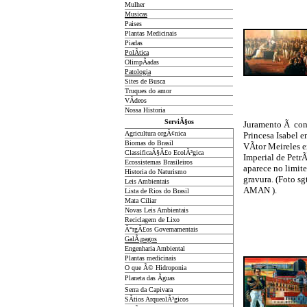
Mulher
Musicas
Paises
Plantas Medicinais
Piadas
PolÃ­tica
OlimpÃ­adas
Patologia
Sites de Busca
Truques do amor
VÃ­deos
Nossa Historia
ServiÃ§os
Juramento Ã con
Agricultura orgÃ¢nica
Princesa Isabel 
Biomas do Brasil
VÃ­tor Meireles 
ClassificaÃ§Ã£o EcolÃ³gica
Imperial de Petr
Ecossistemas Brasileiros
aparece no limite
Historia do Naturismo
gravura. (Foto 
Leis Ambientais
AMAN ).
Lista de Rios do Brasil
Mata Ciliar
Novas Leis Ambientais
Reciclagem de Lixo
Ã“rgÃ£os Governamentais
GalÃ¡pagos
Engenharia Ambiental
Plantas medicinais
O que Ã© Hidroponia
Planeta das Ãguas
Serra da Capivara
SÃ­tios ArqueolÃ³gicos