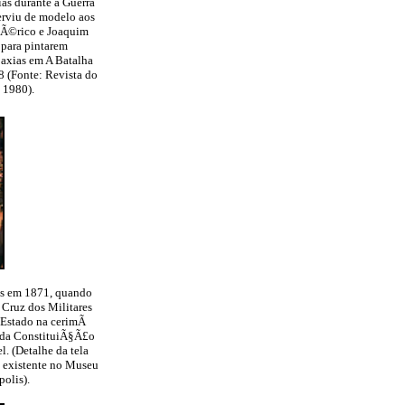
ias durante a Guerra
erviu de modelo aos
mÃ©rico e Joaquim
para pintarem
axias em A Batalha
 (Fonte: Revista do
 1980).
s em 1871, quando
 Cruz dos Militares
 Estado na cerimÃ
o da ConstituiÃ§Ã£o
l. (Detalhe da tela
s existente no Museu
polis).