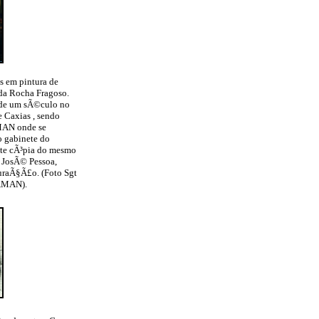
s em pintura de
da Rocha Fragoso.
de um sÃ©culo no
 Caxias , sendo
MAN onde se
o gabinete do
te cÃ³pia do mesmo
 JosÃ© Pessoa,
uraÃ§Ã£o. (Foto Sgt
 AMAN).