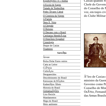
Caxias quando Mi
ExpediÃ§Ã£o Ã s Ãndias
Chefe do Govern
A Escola de Sagres
do Conselho de M
Tratado de Tordesilhas
vez, em trajes ci
Pedro Ãlvares Cabral
do Clube Militar 
O Cientista da Viajem
A Partida
Terra Ã Vista
A Chegada
O Retorno
O Descaso com o Brasil
Capitanias HereditÃ¡rias
O DomÃ­nio Espanhol
Cronologia
Duque de Caxias
Tiradentes
ServiÃ§o
Ãrvore
Bolsa Dolar Euros outros
Carta ao Leitor
CiÃªncia
CulinÃ¡ria
Desaparecidos
Ã“leo de Caxias
Descobrimento do Brasil
ministro da Guer
Emissoras de RÃ¡dios
Governo como Pr
EndereÃ§os
Ãš
teis
Conselho de Mini
Historia do Brasil
GlobalizaÃ§Ã£o
OsÃ³rio, Fernand
Lixo Recicle
das Armas Brasile
Mandamentos
Mapa do Brasil
Meio ambiente