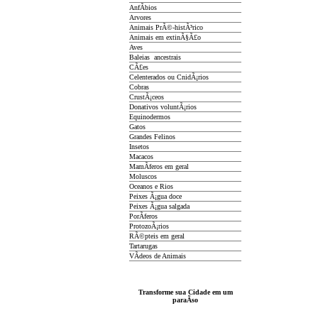
AnfÃ­bios
Arvores
Animais PrÃ©-histÃ³rico
Animais em extinÃ§Ã£o
Aves
Baleias ancestrais
CÃ£es
Celenterados ou CnidÃ¡rios
Cobras
CrustÃ¡ceos
Donativos voluntÃ¡rios
Equinodermos
Gatos
Grandes Felinos
Insetos
Macacos
MamÃ­feros em geral
Moluscos
Oceanos e Rios
Peixes Ã¡gua doce
Peixes Ã¡gua salgada
PorÃ­feros
ProtozoÃ¡rios
RÃ©pteis em geral
Tartarugas
VÃ­deos de Animais
Transforme sua Cidade em um
paraÃ­so