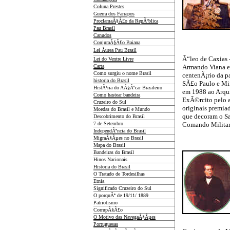
Coluna Prestes
Guerra dos Farrapos
ProclamaÃ§Ã£o da RepÃºblica
Pau Brasil
Canudos
ConjuraÃ§Ã£o Baiana
Lei Ãurea Pau Brasil
Ã“leo de Caxias -
Lei do Ventre Livre
Carta
Armando Viana 
Como surgiu o nome Brasil
centenÃ¡rio da 
historia do Brasil
SÃ£o Paulo e Mi
HistÃ³ria do AÃ§Ãºcar Brasileiro
em 1988 ao Arqui
Como hastear bandeira
ExÃ©rcito pelo a
Cruzeiro do Sul
originais premiad
Moedas do Brasil e Mundo
que decoram o S
Descobrimento do Brasil
7 de Setembro
Comando Militar
IndependÃªncia do Brasil
MigraÃ§Ãµes no Brasil
Mapa do Brasil
Bandeiras do Brasil
Hinos Nacionais
Historia do Brasil
O Tratado de Tordesilhas
Etnia
Significado Cruzeiro do Sul
O porquÃª de 19/11/ 1889
Patriotismo
CorrupÃ§Ã£o
O Motivo das NavegaÃ§Ãµes
Portuguesas