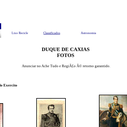
Pesquisar
Meio Ambiente
EndereÃ§os Ãº
Lixo Recicle
Classificados
Astronomia
DUQUE DE CAXIAS
FOTOS
Anunciar no Ache Tudo e RegiÃ£o Ã© retorno garantido.
do Exercito