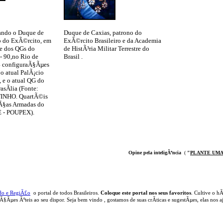
zando o Duque de
Duque de Caxias, patrono do
o do ExÃ©rcito, em
ExÃ©rcito Brasileiro e da Academia
te dos QGs do
de HistÃ³ria Militar Terrestre do
- 90,no Rio de
Brasil .
 4 configuraÃ§Ãµes
 o atual PalÃ¡cio
 e o atual QG do
sÃ­lia (Fonte:
INHO. QuartÃ©is
rÃ§as Armadas do
E - POUPEX).
Opine pela inteligÃªncia
(
"
PLANTE UMA
do e RegiÃ£o
o portal
de todos Brasileiros.
Coloque este portal nos seus favoritos
. Cultive o hÃ
aÃ§Ãµes Ãºteis
ao seu dispor
.
Seja b
em vindo
, g
ostamos de suas crÃ­ticas e sugestÃµes, elas nos