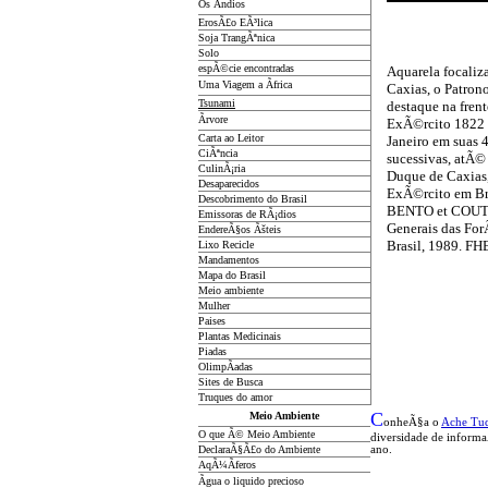
Os Ãndios
ErosÃ£o EÃ³lica
Soja TrangÃªnica
Solo
espÃ©cie encontradas
Aquarela focali
Uma Viagem a Ãfrica
Caxias, o Patron
Tsunami
destaque na fren
Ãrvore
ExÃ©rcito 1822 
Carta ao Leitor
Janeiro em suas
CiÃªncia
sucessivas, atÃ©
CulinÃ¡ria
Duque de Caxias,
Desaparecidos
ExÃ©rcito em Bra
Descobrimento do Brasil
BENTO et COUT
Emissoras de RÃ¡dios
Generais das Fo
EndereÃ§os
Ãš
teis
Brasil, 1989. FH
Lixo Recicle
Mandamentos
Mapa do Brasil
Meio ambiente
Mulher
Paises
Plantas Medicinais
Piadas
OlimpÃ­adas
Sites de Busca
Truques do amor
C
Meio Ambiente
onheÃ§a o
A
che Tu
O que Ã© Meio Ambiente
diversidade de inform
DeclaraÃ§Ã£o do Ambiente
ano.
AqÃ¼Ã­feros
Ãgua o liquido precioso