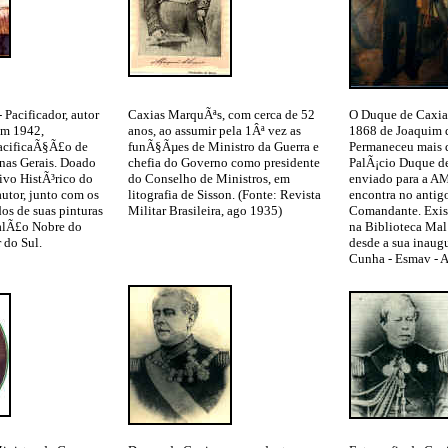
 Pacificador, autor
Caxias MarquÃªs, com cerca de 52
O Duque de Caxia
em 1942,
anos, ao assumir pela 1Âª vez as
1868 de Joaquim 
pacificaÃ§Ã£o de
funÃ§Ãµes de Ministro da Guerra e
Permaneceu mais 
nas Gerais. Doado
chefia do Governo como presidente
PalÃ¡cio Duque de
vo HistÃ³rico do
do Conselho de Ministros, em
enviado para a A
utor, junto com os
litografia de Sisson. (Fonte: Revista
encontra no antig
os de suas pinturas
Militar Brasileira, ago 1935)
Comandante. Exis
alÃ£o Nobre do
na Biblioteca Mal
 do Sul.
desde a sua inaug
Cunha - Esmav -