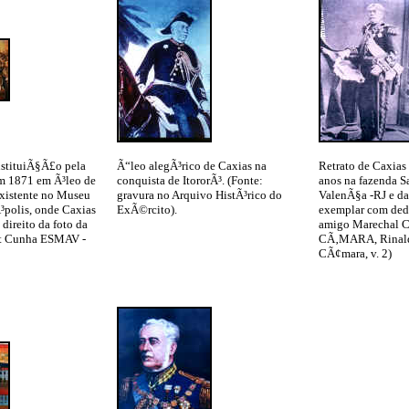
stituiÃ§Ã£o pela
Ã“leo alegÃ³rico de Caxias na
Retrato de Caxias
em 1871 em Ã³leo de
conquista de ItororÃ³. (Fonte:
anos na fazenda S
existente no Museu
gravura no Arquivo HistÃ³rico do
ValenÃ§a -RJ e d
Ã³polis, onde Caxias
ExÃ©rcito).
exemplar com dedi
 direito da foto da
amigo Marechal C
sgt Cunha ESMAV -
CÃ‚MARA, Rinald
CÃ¢mara, v. 2)