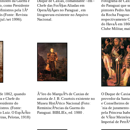
nistro da Guerra e
Duque de Caxias, comandante - em -
Fotografia de Cax
o, como Presidente
Chefe das ForÃ§as Aliadas em
do Paraguai que s
inistros pela 1Âª
OperaÃ§Ãµes no Paraguai , em
pintores Pedro A
vis (Fonte: Revista
litogravura existente no Arquivo
da Rocha Fragoso 
jul./set 1996).
Nacional.
respectivamente C
do HavaÃ­ em 1868
Clube Militar, mai
 de 1862, quando
Ã“leo do MarquÃªs de Caxias de
O Duque de Caxia
ra e Chefe do
autoria de J. B. Courtois existente no
provedor da Santa
esidente do
Museu HistÃ³rico Nacional (Foto:
e Conselheiros de
stros. (Fonte:
ReminiscÃªncias da Guerra do
´nia de jurament
o Luiz. O EspÃ­rÃ­to
Paraguai. BIBLIEx, ed. 1980 .
pela Princesa Isabe
iras, Pelotas, 1918)
de VÃ­tor Meirele
Imperial de PetrÃ³