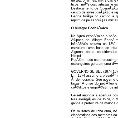
de teatro, filmes, mÃºsicas e
ticos, mÃºsicos, artistas e e
Destacamento de OperaÃ§Ãµe
centro de investigaÃ§Ã£o e re
Ganha forÃ§a no campo a guer
reprimida pelas forÃ§as militar
O Milagre EconÃ´mico
Na Ã¡rea econÃ´mica o paÃ­s 
Ã©poca do Milagre EconÃ´m
inflaÃ§Ã£o beirava os 18%.
estruturou uma base de infra
Algumas obras, consideradas
Niteroi.
PorÃ©m, todo esse cresciment
estrangeiros geraram uma dÃ­v
GOVERNO GEISEL (1974-197
Em 1974 assume a presidÃªnc
Ã democracia. Seu governo co
taxas. A crise do petrÃ³leo
crÃ©ditos e emprÃ©stimos int
Geisel anuncia a abertura pol
Nas eleiÃ§Ãµes de 1974, o 
ganha a prefeitura da maioria 
Os militares de linha dura,
clandestinos aos membros da 