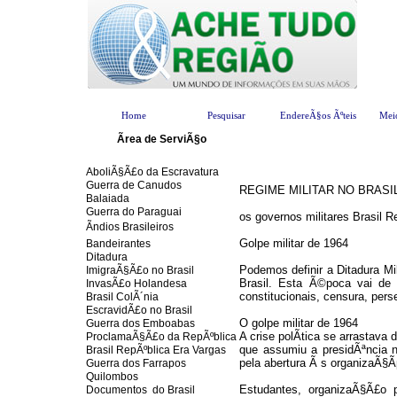
Home
Pesquisar
EndereÃ§os Ãºteis
Mei
-
Ãrea de ServiÃ§o
AboliÃ§Ã£o da Escravatura
Guerra de Canudos
REGIME MILITAR NO BRASIL
Balaiada
Guerra do Paraguai
os governos militares Brasil R
Ãndios Brasileiros
Golpe militar de 1964
Bandeirantes
Ditadura
Podemos definir a Ditadura Mil
ImigraÃ§Ã£o no Brasil
Brasil. Esta Ã©poca vai de 
InvasÃ£o Holandesa
constitucionais, censura, pers
Brasil ColÃ´nia
EscravidÃ£o no Brasil
O golpe militar de 1964
Guerra dos Emboabas
A crise polÃ­tica se arrastav
ProclamaÃ§Ã£o da RepÃºblica
que assumiu a presidÃªncia n
Brasil RepÃºblica Era Vargas
pela abertura Ã s organizaÃ§Ã
Guerra dos Farrapos
Quilombos
Estudantes, organizaÃ§Ã£o 
Documentos do Brasil