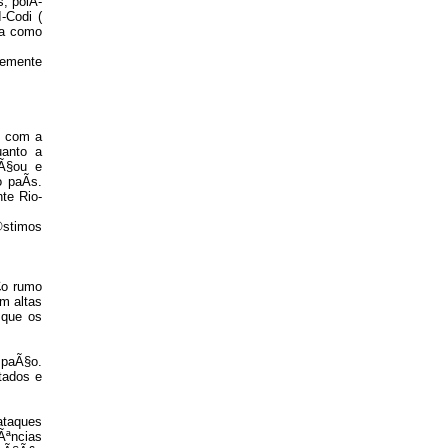
, polÃ­
-Codi (
ua como
temente
o com a
uanto a
nÃ§ou e
 paÃ­s.
te Rio-
©stimos
£o rumo
m altas
 que os
spaÃ§o.
tados e
ataques
Ãªncias