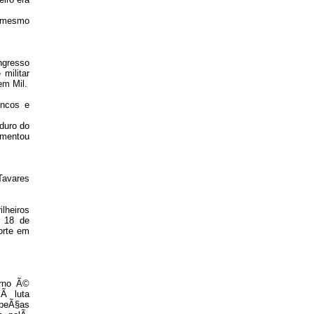
e mesmo
ngresso
militar
em Mil.
ancos e
 duro do
umentou
Tavares
lheiros
m 18 de
orte em
.
erno Ã©
 Ã luta
 peÃ§as