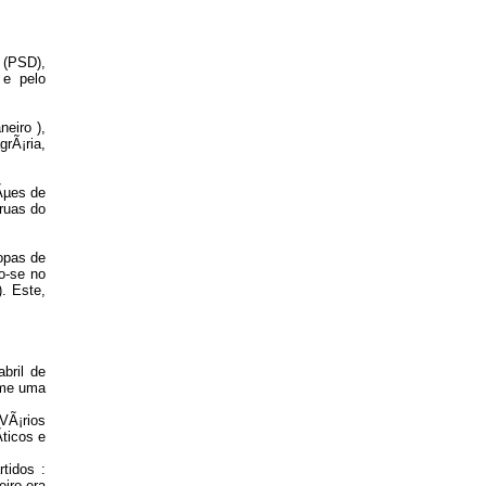
 (PSD),
 e pelo
eiro ),
rÃ¡ria,
Ãµes de
ruas do
opas de
o-se no
. Este,
bril de
ume uma
VÃ¡rios
ticos e
tidos :
iro era