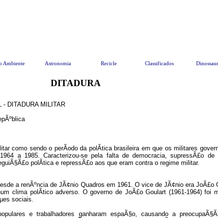
o Ambiente
Astronomia
Recicle
Classificados
Dinossau
DITADURA
 - DITADURA MILITAR
epÃºblica
itar como sendo o perÃ­odo da polÃ­tica brasileira em que os militares gove
1964 a 1985. Caracterizou-se pela falta de democracia, supressÃ£o de d
eguiÃ§Ã£o polÃ­tica e repressÃ£o aos que eram contra o regime militar.
a desde a renÃºncia de JÃ¢nio Quadros em 1961. O vice de JÃ¢nio era JoÃ£o G
um clima polÃ­tico adverso. O governo de JoÃ£o Goulart (1961-1964) foi 
µes sociais.
populares e trabalhadores ganharam espaÃ§o, causando a preocupaÃ§