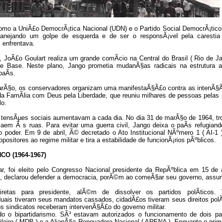
omo a UniÃ£o DemocrÃ¡tica Nacional (UDN) e o Partido Social DemocrÃ¡tico
anejando um golpe de esquerda e de ser o responsÃ¡vel pela carestia
 enfrentava.
JoÃ£o Goulart realiza um grande comÃ­cio na Central do Brasil ( Rio de Jan
 Base. Neste plano, Jango prometia mudanÃ§as radicais na estrutura ag
paÃ­s.
marÃ§o, os conservadores organizam uma manifestaÃ§Ã£o contra as intenÃ§
a FamÃ­lia com Deus pela Liberdade, que reuniu milhares de pessoas pelas 
lo.
as tensÃµes sociais aumentavam a cada dia. No dia 31 de marÃ§o de 1964, tr
em Ã s ruas. Para evitar uma guerra civil, Jango deixa o paÃ­s refugiand
 poder. Em 9 de abril, Ã© decretado o Ato Institucional NÃºmero 1 ( AI-1 )
ositores ao regime militar e tira a estabilidade de funcionÃ¡rios pÃºblicos.
O (1964-1967)
tar, foi eleito pelo Congresso Nacional presidente da RepÃºblica em 15 de a
, declarou defender a democracia, porÃ©m ao comeÃ§ar seu governo, ass
iretas para presidente, alÃ©m de dissolver os partidos polÃ­ticos. 
duais tiveram seus mandatos cassados, cidadÃ£os tiveram seus direitos polÃ­
os sindicatos receberam intervenÃ§Ã£o do governo militar.
­do o bipartidarismo. SÃ³ estavam autorizados o funcionamento de dois par
eiro ( MDB ) e a AlianÃ§a Renovadora Nacional ( ARENA ). Enquanto o prime