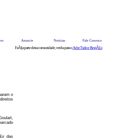
ros
Anuncie
Noticias
Fale Conosco
FaÃ§a parte desta comunidade, venha para o
Ache Tudo e RegiÃ£o
rnaram o
ireitos
oulart,
marcado
Ã£o das