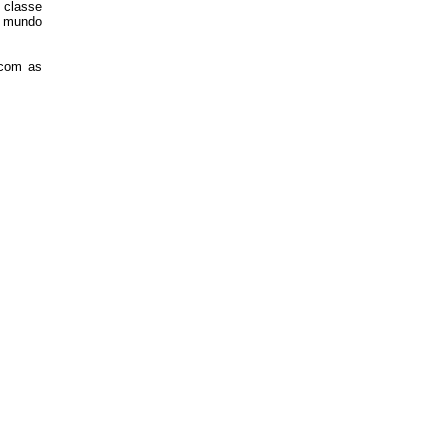
 classe
o mundo
 com as