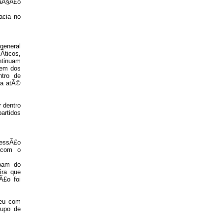
uaÃ§Ã£o
acia no
general
Ã­ticos,
ntinuam
dem dos
ntro de
ra atÃ©
r dentro
artidos
cessÃ£o
 com o
ipam do
ira que
Ã£o foi
reu com
rupo de