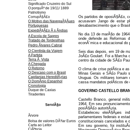
Significado Cruzeiro do Sul
O porquÃª de 19/11/ 1889
Patriotismo
Os partidos de oposiÃ§Ã£o, c
CorrupÃ§Ã£o
acusavam Jango de estar pl
O Motivo das NavegaÃ§Ãµes
desabastecimento que o Brasil
Portuguesas
ExpediÃ§Ã£o Ã s Ãndias
No dia 13 de marÃ§o de 1964, 
A Escola de Sagres
onde defende as Reformas de
Tratado de Tordesilhas
econÃ´mica e educacional do 
Pedro Ãlvares Cabral
O Cientista da Viajem
Seis dias depois, em 19 de 
A Partida
JoÃ£o Goulart. Foi a Marcha d
Terra Ã Vista
centro da cidade de SÃ£o Pau
A Chegada
O Retorno
O clima de crise polÃ­tica e 
O Descaso com o Brasil
Minas Gerais e SÃ£o Paulo sa
Capitanias HereditÃ¡rias
Uruguai. Os militares tomam o
O DomÃ­nio Espanhol
cassa mandatos polÃ­ticos de op
Cronologia
Duque de Caxias
GOVERNO CASTELLO BRANC
Tiradentes
Castello Branco, general mili
1964. Em seu pronunciamento
ServiÃ§o
posiÃ§Ã£o autoritÃ¡ria.
Estabeleceu eleiÃ§Ãµes ind
Ãrvore
parlamentares federais e esta
Bolsa de valores DÃ³lar Euros
constitucionais cancelados e 
Carta ao Leitor
Em seu governo, foi instituÃ
CiÃªncia
Movimento DemocrÃ¡tico Brasil