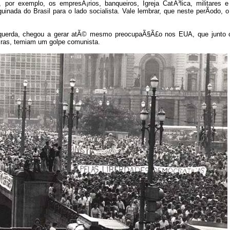
por exemplo, os empresÃ¡rios, banqueiros, Igreja CatÃ³lica, militares e
nada do Brasil para o lado socialista. Vale lembrar, que neste perÃ­odo, 
esquerda, chegou a gerar atÃ© mesmo preocupaÃ§Ã£o nos EUA, que junto
iras, temiam um golpe comunista.