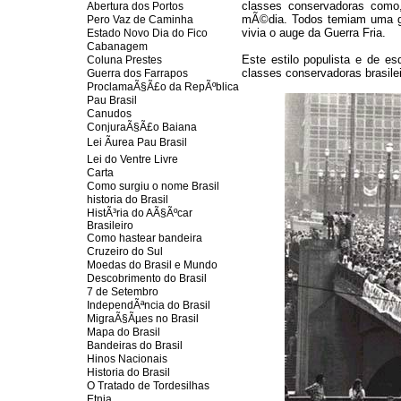
classes conservadoras como, 
Abertura dos Portos
mÃ©dia. Todos temiam uma gui
Pero Vaz de Caminha
vivia o auge da Guerra Fria.
Estado Novo Dia do Fico
Cabanagem
Este estilo populista e de 
Coluna Prestes
classes conservadoras brasile
Guerra dos Farrapos
ProclamaÃ§Ã£o da RepÃºblica
Pau Brasil
Canudos
ConjuraÃ§Ã£o Baiana
Lei Ãurea Pau Brasil
Lei do Ventre Livre
Carta
Como surgiu o nome Brasil
historia do Brasil
HistÃ³ria do AÃ§Ãºcar
Brasileiro
Como hastear bandeira
Cruzeiro do Sul
Moedas do Brasil e Mundo
Descobrimento do Brasil
7 de Setembro
IndependÃªncia do Brasil
MigraÃ§Ãµes no Brasil
Mapa do Brasil
Bandeiras do Brasil
Hinos Nacionais
Historia do Brasil
O Tratado de Tordesilhas
Etnia