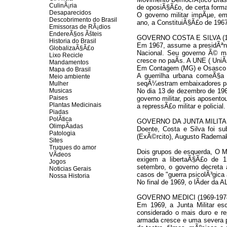
CulinÃ¡ria
de oposiÃ§Ã£o, de certa forma
Desaparecidos
O governo militar impÃµe, e
Descobrimento do Brasil
ano, a ConstituiÃ§Ã£o de 1967 
Emissoras de RÃ¡dios
EndereÃ§os
Ãš
teis
GOVERNO COSTA E SILVA (1
Historia do Brasil
Em 1967, assume a presidÃªnci
GlobalizaÃ§Ã£o
Nacional. Seu governo Ã© ma
Lixo Recicle
cresce no paÃ­s. A UNE ( UniÃ
Mandamentos
Em Contagem (MG) e Osasco (SP
Mapa do Brasil
A guerrilha urbana comeÃ§a 
Meio ambiente
seqÃ¼estram embaixadores pa
Mulher
Musicas
No dia 13 de dezembro de 1968
Paises
governo militar, pois aposent
Plantas Medicinais
a repressÃ£o militar e policial.
Piadas
PolÃ­tica
GOVERNO DA JUNTA MILITAR 
OlimpÃ­adas
Doente, Costa e Silva foi sub
Patologia
(ExÃ©rcito), Augusto Rademak
Sites
Truques do amor
Dois grupos de esquerda, O M
VÃ­deos
exigem a libertaÃ§Ã£o de 1
Jogos
setembro, o governo decreta 
Noticias Gerais
casos de "guerra psicolÃ³gica 
Nossa Historia
No final de 1969, o lÃ­der da 
GOVERNO MEDICI (1969-197
Em 1969, a Junta Militar es
considerado o mais duro e r
armada cresce e uma severa p