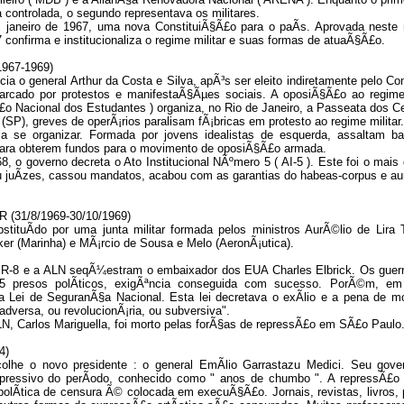
 controlada, o segundo representava os militares.
m janeiro de 1967, uma nova ConstituiÃ§Ã£o para o paÃ­s. Aprovada nest
confirma e institucionaliza o regime militar e suas formas de atuaÃ§Ã£o.
967-1969)
a o general Arthur da Costa e Silva, apÃ³s ser eleito indiretamente pelo Co
rcado por protestos e manifestaÃ§Ãµes sociais. A oposiÃ§Ã£o ao regime 
£o Nacional dos Estudantes ) organiza, no Rio de Janeiro, a Passeata dos C
), greves de operÃ¡rios paralisam fÃ¡bricas em protesto ao regime militar.
a se organizar. Formada por jovens idealistas de esquerda, assaltam b
ra obterem fundos para o movimento de oposiÃ§Ã£o armada.
, o governo decreta o Ato Institucional NÃºmero 5 ( AI-5 ). Este foi o mais
ou juÃ­zes, cassou mandatos, acabou com as garantias do habeas-corpus e a
(31/8/1969-30/10/1969)
stituÃ­do por uma junta militar formada pelos ministros AurÃ©lio de Lira 
er (Marinha) e MÃ¡rcio de Sousa e Melo (AeronÃ¡utica).
R-8 e a ALN seqÃ¼estram o embaixador dos EUA Charles Elbrick. Os guerri
5 presos polÃ­ticos, exigÃªncia conseguida com sucesso. PorÃ©m, e
a Lei de SeguranÃ§a Nacional. Esta lei decretava o exÃ­lio e a pena de m
adversa, ou revolucionÃ¡ria, ou subversiva".
ALN, Carlos Mariguella, foi morto pelas forÃ§as de repressÃ£o em SÃ£o Paulo
4)
colhe o novo presidente : o general EmÃ­lio Garrastazu Medici. Seu gov
epressivo do perÃ­odo, conhecido como " anos de chumbo ". A repressÃ£o
olÃ­tica de censura Ã© colocada em execuÃ§Ã£o. Jornais, revistas, livros,