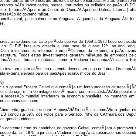
 outras formas de expressÃ£o artÃ­stica sÃ£o censuradas. Muitos professores
scritores sÃ£o investigados, presos, torturados ou exilados do paÃ­s. O DOI
s e InformaÃ§Ãµes e ao Centro de OperaÃ§Ãµes de Defesa Interna ) at
pressÃ£o do governo militar.
rilha rural, principalmente no Araguaia. A guerrilha do Araguaia Ã© for
es.
crescia rapidamente. Este perÃ­odo que vai de 1969 a 1973 ficou conhecid
ico. O PIB brasileiro crescia a uma taxa de quase 12% ao ano, enq
 Com investimentos internos e emprÃ©stimos do exterior, o paÃ­s ava
-estrutura. Todos estes investimentos geraram milhÃµes de empregos pelo
 faraÃ´nicas, foram executadas, como a Rodovia TransamazÃ´nica e a Pon
o teve um custo altÃ­ssimo e a conta deveria ser paga no futuro. Os emprÃ
ida externa elevada para os padrÃµes econÃ´micos do Brasil.
9)
ia o general Ernesto Geisel que comeÃ§a um lento processo de transiÃ§Ã
incide com o fim do milagre econÃ´mico e com a insatisfaÃ§Ã£o popular e
 e a recessÃ£o mundial interferem na economia brasileira, no momento em
ernacionais diminuem.
Ã­tica lenta, gradual e segura. A oposiÃ§Ã£o polÃ­tica comeÃ§a a ganhar e
MDB conquista 59% dos votos para o Senado, 48% da CÃ¢mara dos Depu
das grandes cidades.
 nÃ£o contentes com os caminhos do governo Geisel, comeÃ§am a promover 
esquerda. Em 1975, o jornalista Vladimir Herzog Ã¡ assassinado nas depend