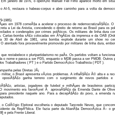
Em janeiro de 1976, o operÃ¡rio Manuel Fiel Filho aparece morto em sit
 AI-5, restaura o habeas-corpus e abre caminho para a volta da democr
9-1985)
§Ãµes em 1978 comeÃ§a a acelerar o processo de redemocratizaÃ§Ã£o. O 
eta a Lei da Anistia, concedendo o direito de retorno ao Brasil para os pol
 exilados e condenados por crimes polÃ­ticos. Os militares de linha dura co
na. Cartas-bomba sÃ£o colocadas em Ã³rgÃ£os da imprensa e da OAB (Or
dia 30 de Abril de 1981, uma bomba explode durante um show no ce
O atentado fora provavelmente promovido por militares de linha dura, embo
que restabelece o pluripartidarismo no paÃ­s. Os partidos voltam a funciona
a o nome e passa a ser PDS, enquanto o MDB passa a ser PMDB. Outros p
os Trabalhadores ( PT ) e o Partido DemocrÃ¡tico Trabalhista ( PDT ).
mpanha pelas Diretas JÃ¡
militar, o Brasil apresenta vÃ¡rios problemas. A inflaÃ§Ã£o Ã© alta e a re
 oposiÃ§Ã£o ganha terreno com o surgimento de novos partidos e
iÃ§Ã£o, artistas, jogadores de futebol e milhÃµes de brasileiros partic
 O movimento era favorÃ¡vel Ã aprovaÃ§Ã£o da Emenda Dante de Olive
as para presidente naquele ano. Para a decepÃ§Ã£o do povo, a emenda n
eputados.
, o ColÃ©gio Eleitoral escolheria o deputado Tancredo Neves, que concor
idente da RepÃºblica. Ele fazia parte da AlianÃ§a DemocrÃ¡tica Â– o g
 e pela Frente Liberal.