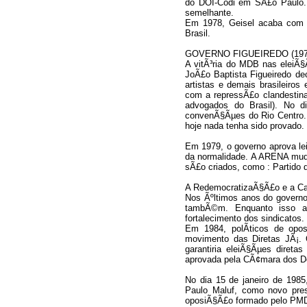
do DOI-Codi em SÃ£o Paulo. 
semelhante.
Em 1978, Geisel acaba com o
Brasil.
GOVERNO FIGUEIREDO (197
A vitÃ³ria do MDB nas eleiÃ
JoÃ£o Baptista Figueiredo decr
artistas e demais brasileiros
com a repressÃ£o clandesti
advogados do Brasil). No 
convenÃ§Ãµes do Rio Centro. 
hoje nada tenha sido provado.
Em 1979, o governo aprova lei 
da normalidade. A ARENA mud
sÃ£o criados, como : Partido d
A RedemocratizaÃ§Ã£o e a Ca
Nos Ãºltimos anos do governo 
tambÃ©m. Enquanto isso a
fortalecimento dos sindicatos.
Em 1984, polÃ­ticos de opos
movimento das Diretas JÃ¡.
garantiria eleiÃ§Ãµes diret
aprovada pela CÃ¢mara dos D
No dia 15 de janeiro de 1985
Paulo Maluf, como novo pres
oposiÃ§Ã£o formado pelo PMDB