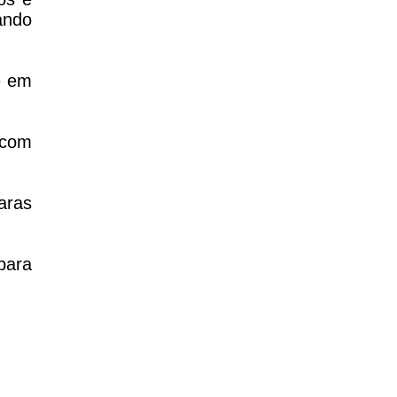
ando
e em
 com
aras
para