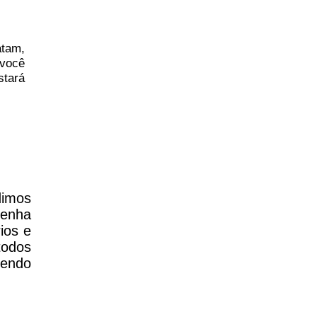
atam,
você
stará
dimos
tenha
ios e
todos
zendo