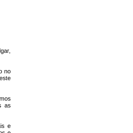
gar,
o no
este
amos
s as
is e
os e