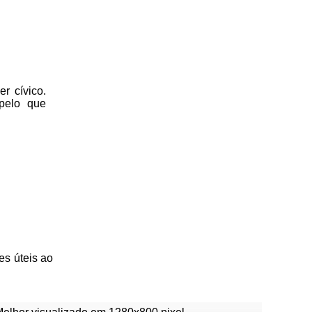
r cívico.
 pelo que
es úteis
ao