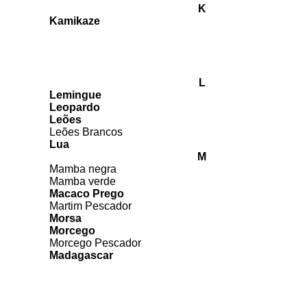
K
Kamikaze
L
Lemingue
Leopardo
Leões
Leões Brancos
Lua
M
Mamba negra
Mamba verde
Macaco Prego
Martim Pescador
Morsa
Morcego
Morcego Pescador
Madagascar