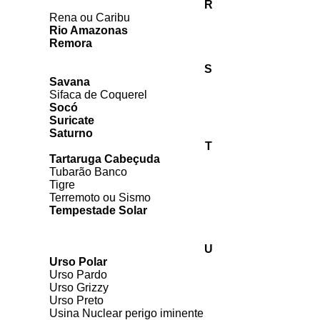
R
Rena ou Caribu
Rio Amazonas
Remora
S
Savana
Sifaca de Coquerel
Socó
Suricate
Saturno
T
Tartaruga Cabeçuda
Tubarão Banco
Tigre
Terremoto ou Sismo
Tempestade Solar
U
Urso Polar
Urso Pardo
Urso Grizzy
Urso Preto
Usina Nuclear perigo iminente