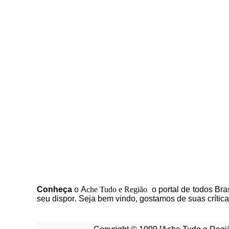
C
onheça
o
A
che Tudo e Região
o portal
de todos Bras
seu dispor
.
Seja b
em vindo
, g
ostamos de suas crític