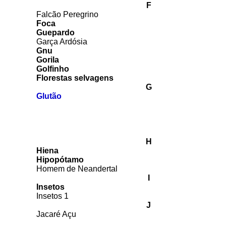
F
Falcão Peregrino
Foca
Guepardo
Garça Ardósia
Gnu
Gorila
Golfinho
Florestas selvagens
G
Glutão
H
Hiena
Hipopótamo
Homem de Neandertal
I
Insetos
Insetos
1
J
Jacaré Açu