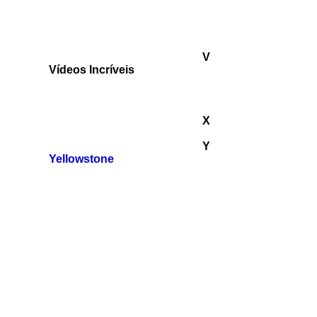
V
Vídeos Incríveis
X
Y
Yellowstone