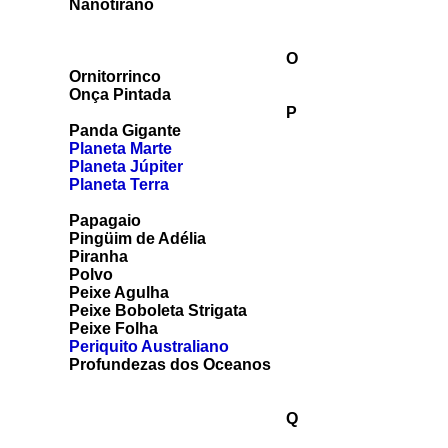
Nanotirano
O
Ornitorrinco
Onça Pintada
P
Panda Gigante
Planeta Marte
Planeta Júpiter
Planeta Terra
Papagaio
Pingüim de Adélia
Piranha
Polvo
Peixe Agulha
Peixe Boboleta Strigata
Peixe Folha
Periquito Australiano
Profundezas dos Oceanos
Q