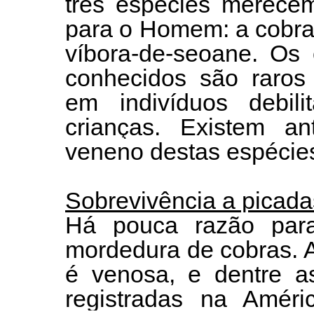
três espécies merecem
para o Homem: a cobra-
víbora-de-seoane. Os 
conhecidos são raros 
em indivíduos debili
crianças. Existem an
veneno destas espécie
Sobrevivência a picad
Há pouca razão par
mordedura de cobras. 
é venosa, e dentre a
registradas na Amér