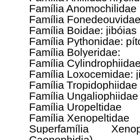
Família Anomochilidae
Família Fonedeouvida
Família Boidae: jibóias
Família Pythonidae: pí
Família Bolyeridae:
Família Cylindrophiida
Família Loxocemidae: j
Família Tropidophiidae
Família Ungaliophiidae
Família Uropeltidae
Família Xenopeltidae
Superfamília Xen
Caenophidia)