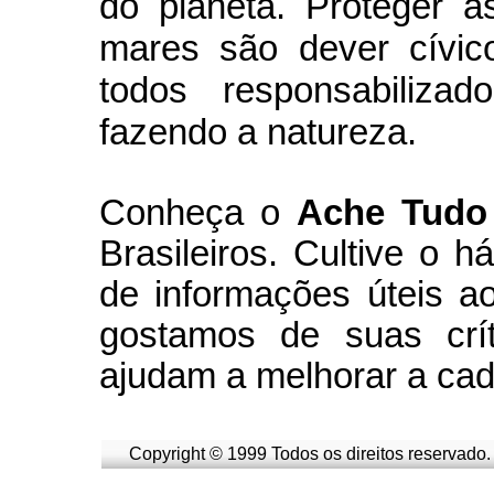
do planeta. Proteger a
mares são dever cívic
todos responsabiliza
fazendo a natureza.
Conheça
o
A
che Tudo
Brasileiros. Cultive o h
de informações úteis
ao
g
ostamos de suas crít
ajudam a melhorar a cad
Copyright © 1999 Todos os direitos reservado