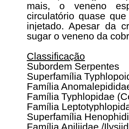
mais, o veneno esp
circulatório quase qu
injetado. Apesar da c
sugar o veneno da cob
Classificação
Subordem Serpentes
Superfamília Typhlopoi
Família Anomalepidida
Família Typhlopidae (C
Família Leptotyphlopid
Superfamília Henophidi
Família Aniliidae /Ilysii