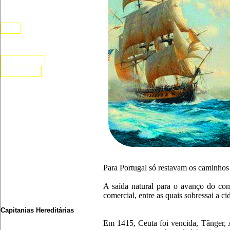
Hinos Nacionais
Tordesilhas
Etnia
Significado Cruzeiro
O porquê de 19/11/ 1889
Patriotismo
Corrupção
O Motivo das Navegações
Portuguesas
Expedição às Índias
A Escola de Sagres
Tratado de Tordesilhas
Pedro Álvares Cabral
O Cientista da Viajem
A Partida
Terra à Vista
Para Portugal só restavam os caminhos
A Chegada
A saída natural para o avanço do com
O Retorno
comercial, entre as quais sobressai a c
Descaso com o Brasil
Capitanias Hereditárias
O Domínio Espanhol no
Em 1415, Ceuta foi vencida, Tânger, A