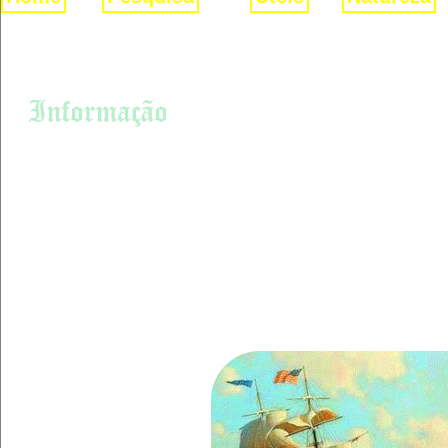
ESTADOS DO BRASIL
Motivos das Navegações P
Demografia do Brasil
Como surgiu o nome
Portugal logo percebeu que 
Brasil
governada por um inimigo,
historia do Brasil
monopolizam o comércio d
História do Açúcar
distribuição dos produtos o
Hastear a bandeira
importantes das expediçõe
Cruzeiro do Sul
Europa.
Moedas do Mundo
Descobrimento
7 de Setembro
Independência
Migrações no Brasil
Mapa do Brasil
Bandeiras do Brasil