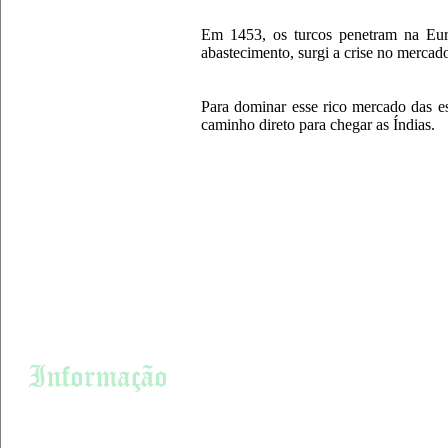
Documentos do Brasil
Dom Pedro l
Em 1453, os turcos penetram na Eur
Dom Pedro ll
abastecimento, surgi a crise no merca
Abertura dos Portos
Pero Vaz de Caminha
Para dominar esse rico mercado das es
Estado Novo Dia do Fico
caminho direto para chegar as Índias.
Cabanagem
Coluna Prestes
Guerra dos Farrapos
Pau Brasil
Cristovão Colombo
Canudos
Conjuração Baiana
Lei Áurea Pau Brasil
Lei do Ventre Livre
Carta
Árvore
Bolsa de valores