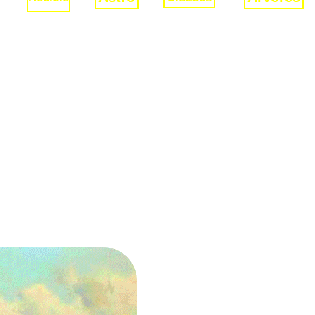
NAVEGAÇÃO PORTUGUESA
ortuguesas
o seu futuro não estava no comércio terrestre, ob
 o Mediter- râneo se achava inteiramente dominad
as especiarias com os árabes, ampliando semp
rientais. Os portos lusitanos, entre os quais Sagr
s marítimas quer realizam o tráfico das especiar