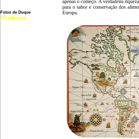
Brasil
apenas o começo. A verdadeira riqueza 
Cronologia
para o sabor e conservação dos alime
Fotos de Duque
Europa.
Tiradentes
Cultura
Sesmaria
Abolição
Guerra de Canudos
Balaiada
Guerra do Paraguai
Índios Brasileiros
Bandeirantes
Ditadura
Imigração no Brasil
Invasão Holandesa
Brasil Colônia
Escravidão no Brasil
Guerra dos Emboabas
Proclamação
Brasil República
Guerra dos Farrapos
Quilombos