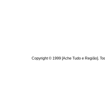
fazendo a natu
Conheça
o
A
c
Brasileiros. Cu
de informações
g
ostamos de s
ajudam a melho
Copyright © 1999 [Ache Tudo e Região]. Tod