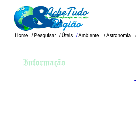
Home
/
Pesquisar
/
Úteis
/
Ambiente
/
Astronomia
P
No âmbito da
Sexualidade
das espécies 
Sexualidade infantil
Puberdade
estão dividi
Educação sexual
chamadas de 
Contracepção
Preservativo
referem a g
Dispositivo intra-
combinar o 
uterino
Controle de natalidade