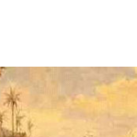
Brasil
eses acreditavam que tudo era apenas um grand
uma faixa de terra também, chamando o local de 
guesas na região, foi descoberto que não se trat
tinental, fazendo com que novamente o nome fo
escoberta do pau-brasil, em 1511, a região ficou
.