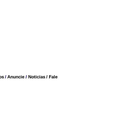
os
/
Anuncie
/
Noticias
/
Fale
ria da América do Sul
a o vídeo.