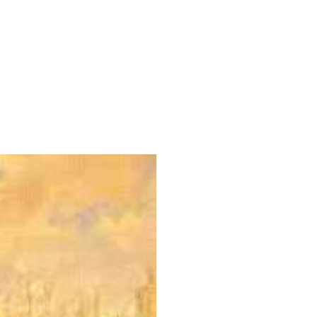
e monte, até que Cabral
Ilha de Vera Cruz. Após
ava de uma ilha, mas sim
sse alterado para Terra
 conhecida pelo nome que