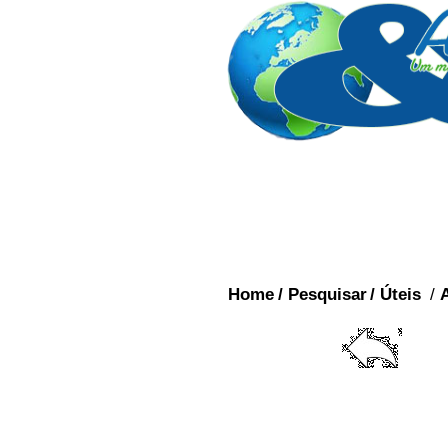
Home
/
Pesquisar
/
Úteis
/
Curiosidade:
Quem desco