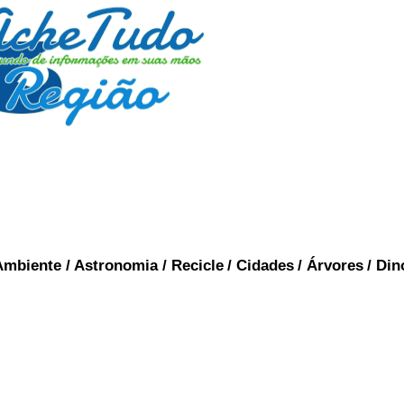
Ambiente
/
Astronomia
/
Recicle
/
Cidades
/
Árvores
/
Din
HISTORIA DO BRASIL
Histo
briu a América? Não foi Cristovão Colombo, vej