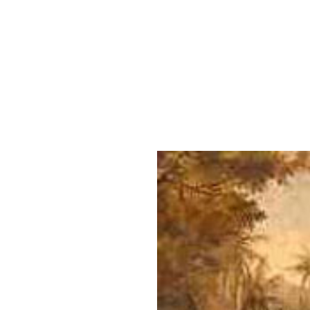
A chegada de Cabral ao 
Na verdade, os portugu
suspeitou que existia 
outras expedições portu
de uma enorme área con
de Santa Cruz. Após a d
possui atualmente: Brasil