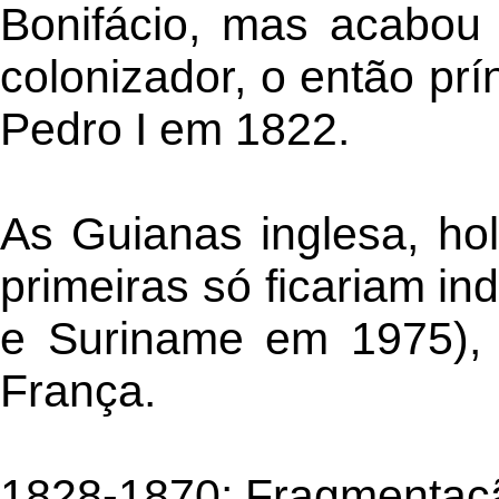
Bonifácio, mas acabou s
colonizador, o então pr
Pedro I em 1822.
As Guianas inglesa, ho
primeiras só ficariam 
e Suriname em 1975), 
França.
1828-1870: Fragmentaçã