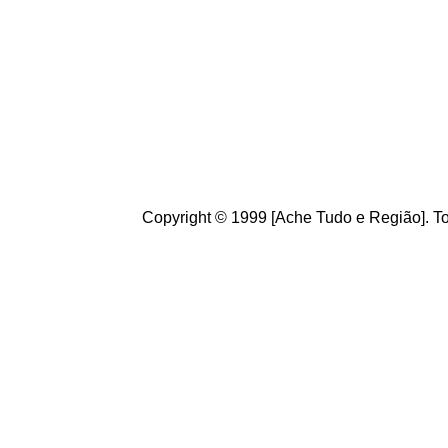
de informações úteis
ao
g
ostamos de suas crít
ajudam a melhorar a ca
Copyright © 1999 [Ache Tudo e Região]. To