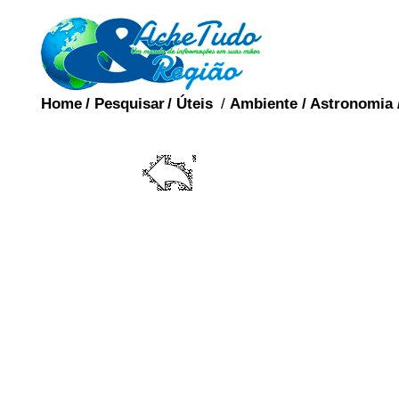
Home
/
Pesquisar
/
Úteis
/
Ambiente
/
Astronomia
ORG
Os órgãos sexuais sã
diretamente envolvido