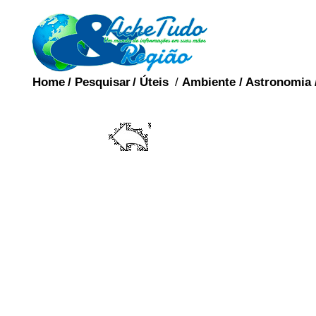
Home
/
Pesquisar
/
Úteis
/
Ambiente
/
Astronomia
HETERO
Heterossexualidade
identificada por hete