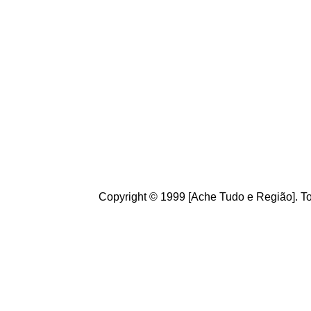
Conheça
o
A
che Tudo
Brasileiros. Cultive o h
de informações úteis
ao
g
ostamos de suas crít
ajudam a melhorar a ca
Copyright © 1999 [Ache Tudo e Região]. To