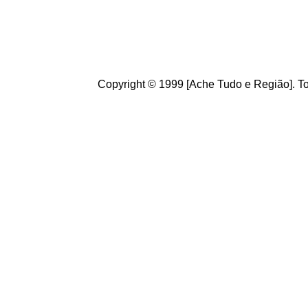
g
ostamos de suas crít
ajudam a melhorar a ca
Copyright © 1999 [Ache Tudo e Região]. To