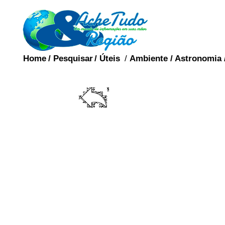
Home
/
Pesquisar
/
Úteis
/
Ambiente
/
Astronomia
BISS
A bissexualidade con
emocional e espiritual