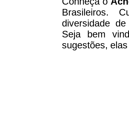
Co
nheça
o
A
ch
Brasileiros.
C
diversidade de
Seja b
em vin
sugestões, elas