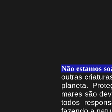
Não estamos so
outras criatur
planeta. Prote
mares são dev
todos respons
fazendo a natu