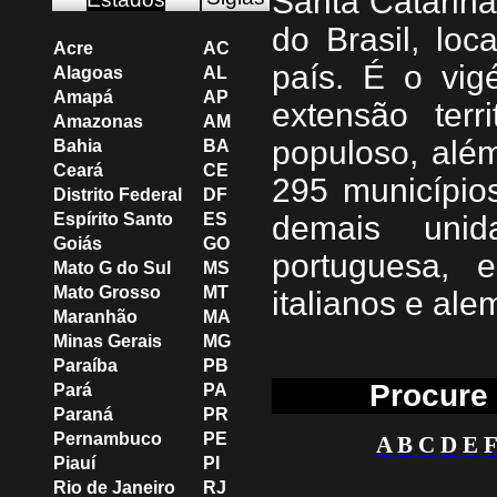
Santa Catarina
do Brasil, loc
Acre
AC
país. É o vig
Alagoas
AL
Amapá
AP
extensão terr
Amazonas
AM
populoso, alé
Bahia
BA
Ceará
CE
295 município
Distrito Federal
DF
Espírito Santo
ES
demais unid
Goiás
GO
portuguesa, 
Mato G do Sul
MS
Mato Grosso
MT
italianos e ale
Maranhão
MA
Minas Gerais
MG
Paraíba
PB
Procure 
Pará
PA
Paraná
PR
Pernambuco
PE
A
B
C
D
E
F
Piauí
PI
Rio de Janeiro
RJ