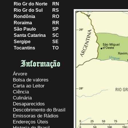
Rio Gr do Norte
RN
Rio Gr do Sul
RS
Rondônia
RO
Roraima
RR
São Paulo
SP
Santa Catarina
SC
Sergipe
SE
Tocantins
TO
Árvore
Bolsa de valores
Carta ao Leitor
Ciência
Culinária
Desaparecidos
Descobrimento do Brasil
Emissoras de Rádios
Endereços
Ú
teis
Historia do Brasil