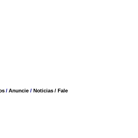
os
/
Anuncie
/
Noticias
/
Fale
TAL-RIO DE JANEIRO
s do Brasil. Situa-se na
es os estados de Minas