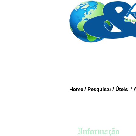
Home
/
Pesquisar
/
Úteis
/
ESTADOS DO BRA
O