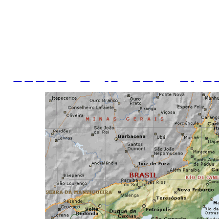
Gerais, Espírito Santo e São Paulo, e também 
O estado do Rio de Janeiro possui 92 
Procure por ordem alfabétic
A
B
C
D
E
F
G
H
I
J
K
L
M
N
O
P
Q
R