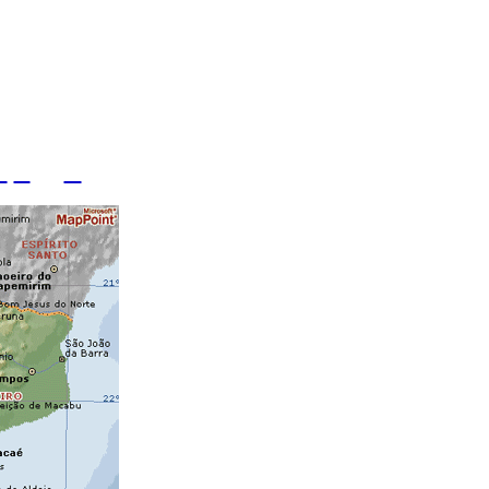
o Oceano Atlântico.
municípios.
a
S
T
U
V
X Z Y W