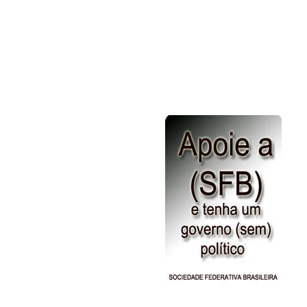
Patologia
Site uteis
Truques do amor
Vídeos
Jogos
Noticias Gerais
Nossa Historia