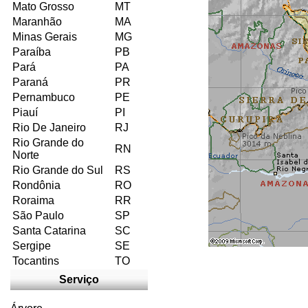
Mato Grosso
MT
Maranhão
MA
Minas Gerais
MG
Paraíba
PB
Pará
PA
Paraná
PR
Pernambuco
PE
Piauí
PI
Rio De Janeiro
RJ
Rio Grande do
RN
Norte
Rio Grande do Sul
RS
Rondônia
RO
Roraima
RR
São Paulo
SP
Santa Catarina
SC
Sergipe
SE
Tocantins
TO
Serviço