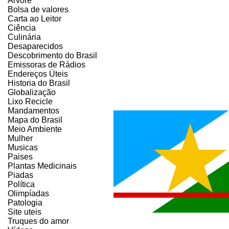
Árvore
Bolsa de valores
Carta ao Leitor
Ciência
Culinária
Desaparecidos
Descobrimento do Brasil
Emissoras de Rádios
Endereços
Ú
teis
Historia do Brasil
Globalização
Lixo Recicle
Mandamentos
Mapa do Brasil
Meio Ambiente
Mulher
Musicas
Paises
Plantas Medicinais
Piadas
Política
Olimpíadas
Patologia
Site uteis
Truques do amor