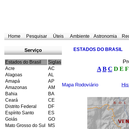
Home
Pesquisar
Úteis
Ambiente
Astronomia
Rec
ESTADOS DO BRASIL
Serviço
Pr
Estados do Brasil
Siglas
A
B
C
D E F
Acre
A
C
Alagoas
AL
Amapá
AP
Mapa Rodoviário
His
Amazonas
AM
Bahia
BA
Ceará
CE
Distrito Federal
DF
Espírito Santo
ES
Goiás
GO
Mato Grosso do Sul
MS