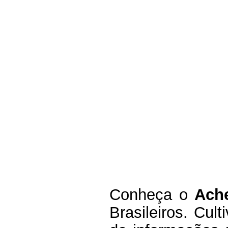
Co
nheça
o
A
ch
Brasileiros.
Cult