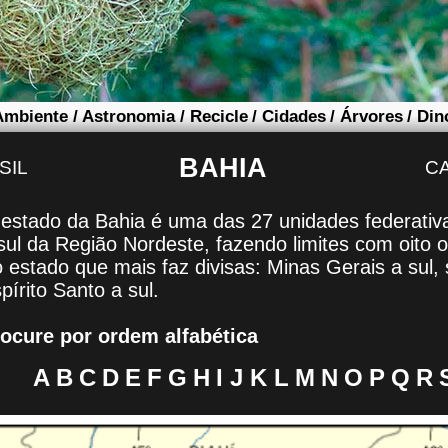
Ambiente
/
Astronomia
/
Recicle
/
Cidades
/
Árvores
/
Din
BAHIA
SIL
C
estado da Bahia é uma das 27 unidades federativas
sul da Região Nordeste, fazendo limites com oito o
o estado que mais faz divisas: Minas Gerais a sul,
pírito Santo a sul.
rocure por ordem alfabética
A
B
C
D
E
F
G
H
I
J
K
L
M
N
O
P
Q
R