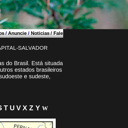
os
/
Anuncie
/
Noticias
/
Fale
APITAL-SALVADOR
 do Brasil. Está situada
utros estados brasileiros
 sudoeste e sudeste,
S
T
U
V
X
Z Y
W