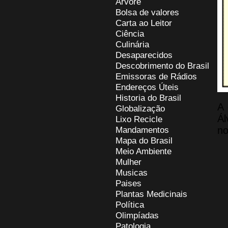
Árvore
Bolsa de valores
Carta ao Leitor
Ciência
Culinária
Desaparecidos
Descobrimento do Brasil
Emissoras de Rádios
Endereços
Ú
teis
Historia do Brasil
A 
Globalização
Ál
Lixo Recicle
Mandamentos
no
Mapa do Brasil
Meio Ambiente
Mulher
Musicas
Paises
Plantas Medicinais
Política
Olimpíadas
Patologia