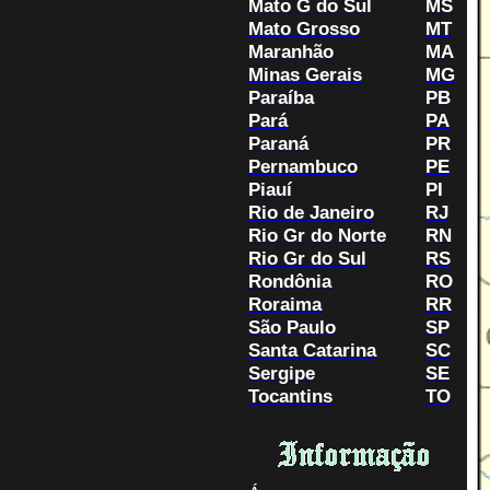
Mato G do Sul
MS
Mato Grosso
MT
Maranhão
MA
Minas Gerais
MG
Paraíba
PB
Pará
PA
Paraná
PR
Pernambuco
PE
Piauí
PI
Rio de Janeiro
RJ
Rio Gr do Norte
RN
Rio Gr do Sul
RS
Rondônia
RO
Roraima
RR
São Paulo
SP
Santa Catarina
SC
Sergipe
SE
Tocantins
TO