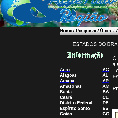
Home
/
Pesquisar
/
Úteis
/
ESTADOS DO BRA
O 
a 
Acre
AC
- 
Alagoas
AL
Es
Amapá
AP
Amazonas
AM
P
Bahia
BA
Ceará
CE
Distrito Federal
DF
Espírito Santo
ES
Goiás
GO