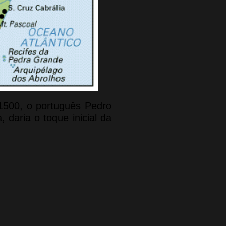
 1500, o português Pedro
 daria o toque inicial da