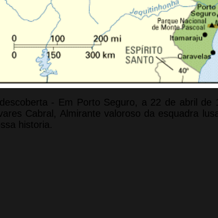
descoberta - Em Porto Seguro, a 22 de abril de
vares Cabral, Almirante valoroso da esquadra lusa,
ssa historia.