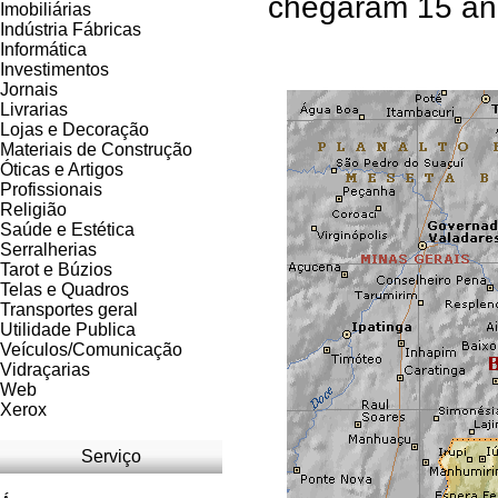
chegaram 15 ano
Imobiliárias
Indústria Fábricas
Informática
Investimentos
Jornais
Livrarias
Lojas e Decoração
Materiais de Construção
Óticas e Artigos
Profissionais
Religião
Saúde e Estética
Serralherias
Tarot e Búzios
Telas e Quadros
Transportes geral
Utilidade Publica
Veículos/Comunicação
Vidraçarias
Web
Xerox
Serviço