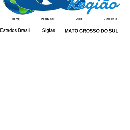
Home
Pesquisar
Úteis
Ambiente
Estados Brasil
Siglas
MATO GROSSO DO SUL
Acre
AC
Alagoas
AL
Amapá
AP
Amazonas
AM
Bahia
BA
Ceará
CE
Distrito Federal
DF
Espírito Santo
ES
Goiás
GO
Mato G do Sul
MS
Mato Grosso
MT
Maranhão
MA
Minas Gerais
MG
Paraíba
PB
Pará
PA
Paraná
PR
Pernambuco
PE
Piauí
PI