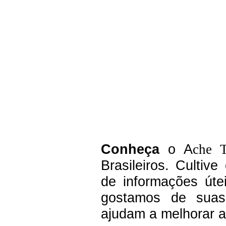
C
onheça
o A
che 
Brasileiros.
Cultive
de informações úte
g
ostamos de suas 
ajudam a melhorar a