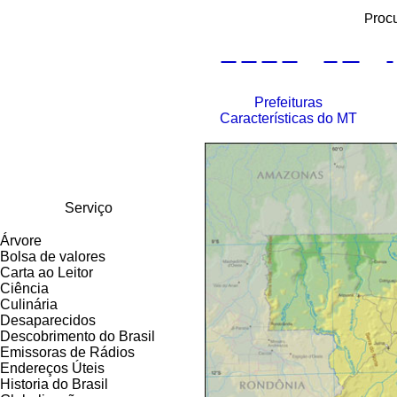
Rio de Janeiro
RJ
roc
P
Rio Gr do Norte
RN
A
B
C
D
E
F
G
H
I
Rio Gr do Sul
RS
Rondônia
RO
Roraima
RR
São Paulo
SP
Prefeituras
Santa Catarina
SC
Características do MT
Sergipe
SE
Tocantins
TO
Serviço
Árvore
Bolsa de valores
Carta ao Leitor
Ciência
Culinária
Desaparecidos
Descobrimento do Brasil
Emissoras de Rádios
Endereços
Ú
teis
Historia do Brasil