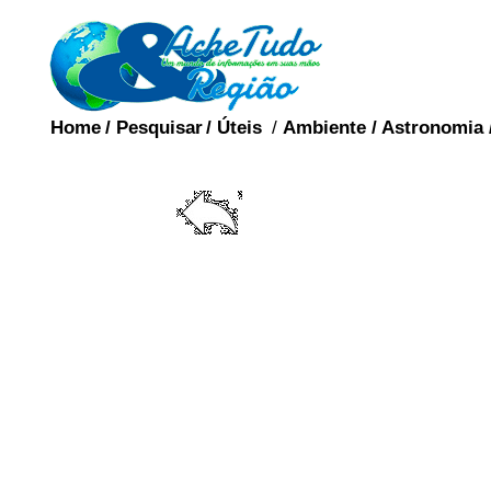
Home
/
Pesquisar
/
Úteis
/
Ambiente
/
Astronomia
O pênis (português bra
europeu) (referido ain