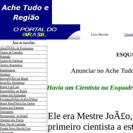
Pesquisar
Lixo Recicle
Classi
Ãrea de ServiÃ§o
AboliÃ§Ã£o da Escravatura
Guerra de Canudos
ESQU
Balaiada
Guerra do Paraguai
Ãndios Brasileiros
Anunciar no Ache Tudo
Bandeirantes
Ditadura
ImigraÃ§Ã£o no Brasil
InvasÃ£o Holandesa
Havia um Cientista na Esquadr
Brasil ColÃ´nia
EscravidÃ£o no Brasil
Guerra dos Emboabas
ProclamaÃ§Ã£o da RepÃºblica
Brasil RepÃºblica Era Vargas
Guerra dos Farrapos
Quilombos
Ele era Mestre JoÃ£o
Documentos do Brasil
Abertura dos Portos
primeiro cientista a es
Pero Vaz de Caminha
Estado Novo Dia do Fico
Cabanagem