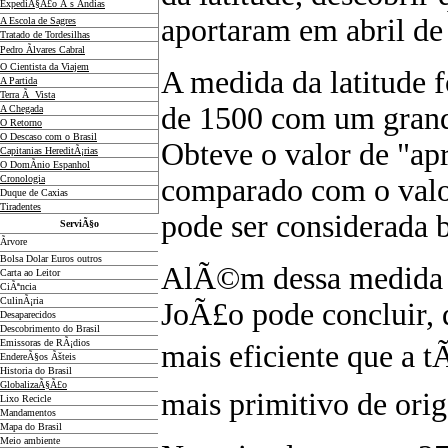
ExpediÃ§Ã£o Ã s Ãndias
aportaram em abril de
A Escola de Sagres
Tratado de Tordesilhas
Pedro Ãlvares Cabral
O Cientista da Viajem
A medida da latitude f
A Partida
Terra Ã Vista
de 1500 com um grand
A Chegada
O Retorno
O Descaso com o Brasil
Obteve o valor de "a
Capitanias HereditÃ¡rias
O DomÃ­nio Espanhol
Cronologia
comparado com o valor
Duque de Caxias
Tiradentes
pode ser considerada 
ServiÃ§o
Ãrvore
Bolsa Dolar Euros outros
AlÃ©m dessa medida p
Carta ao Leitor
CiÃªncia
CulinÃ¡ria
JoÃ£o pode concluir, 
Desaparecidos
Descobrimento do Brasil
Emissoras de RÃ¡dios
mais eficiente que a t
EndereÃ§os
Ãš
teis
Historia do Brasil
GlobalizaÃ§Ã£o
mais primitivo de ori
Lixo Recicle
Mandamentos
Mapa do Brasil
Meio ambiente