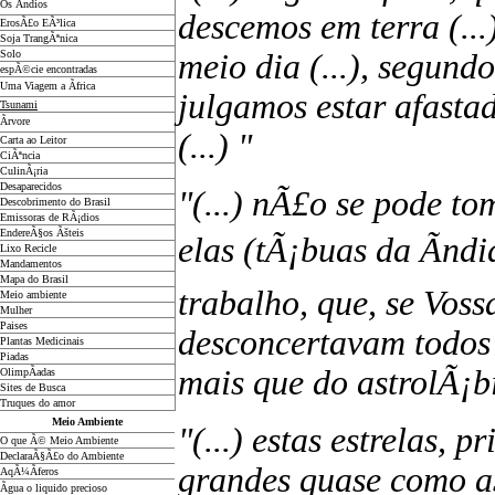
Os Ãndios
descemos em terra (...
ErosÃ£o EÃ³lica
Soja TrangÃªnica
Solo
meio dia (...), segund
espÃ©cie encontradas
Uma Viagem a Ãfrica
julgamos estar afasta
Tsunami
Ãrvore
(...) "
Carta ao Leitor
CiÃªncia
CulinÃ¡ria
Desaparecidos
"(...) nÃ£o se pode to
Descobrimento do Brasil
Emissoras de RÃ¡dios
EndereÃ§os
Ãš
teis
elas (tÃ¡buas da Ãnd
Lixo Recicle
Mandamentos
Mapa do Brasil
trabalho, que, se Vos
Meio ambiente
Mulher
Paises
desconcertavam todos 
Plantas Medicinais
Piadas
mais que do astrolÃ¡bio
OlimpÃ­adas
Sites de Busca
Truques do amor
Meio Ambiente
"(...) estas estrelas, 
O que Ã© Meio Ambiente
DeclaraÃ§Ã£o do Ambiente
grandes quase como as
AqÃ¼Ã­feros
Ãgua o liquido precioso