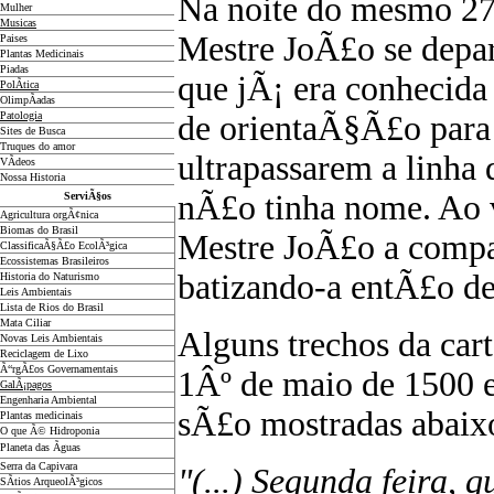
Na noite do mesmo 27
Mulher
Musicas
Mestre JoÃ£o se dep
Paises
Plantas Medicinais
Piadas
que jÃ¡ era conhecida 
PolÃ­tica
OlimpÃ­adas
Patologia
de orientaÃ§Ã£o para
Sites de Busca
Truques do amor
ultrapassarem a linha
VÃ­deos
Nossa Historia
nÃ£o tinha nome. Ao 
ServiÃ§os
Agricultura orgÃ¢nica
Biomas do Brasil
Mestre JoÃ£o a comp
ClassificaÃ§Ã£o EcolÃ³gica
Ecossistemas Brasileiros
batizando-a entÃ£o de
Historia do Naturismo
Leis Ambientais
Lista de Rios do Brasil
Mata Ciliar
Alguns trechos da car
Novas Leis Ambientais
Reciclagem de Lixo
Ã“rgÃ£os Governamentais
1Âº de maio de 1500 
GalÃ¡pagos
Engenharia Ambiental
sÃ£o mostradas abaixo
Plantas medicinais
O que Ã© Hidroponia
Planeta das Ãguas
Serra da Capivara
"(...) Segunda feira, q
SÃ­tios ArqueolÃ³gicos