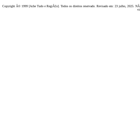
Copyright Â© 1999 [Ache Tudo e RegiÃ£o]. Todos os direitos reservado. Revisado em:
23 julho, 2025
. NÃ£
vi