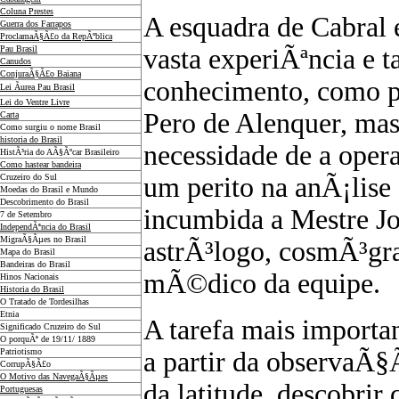
Coluna Prestes
A esquadra de Cabral 
Guerra dos Farrapos
ProclamaÃ§Ã£o da RepÃºblica
Pau Brasil
vasta experiÃªncia e
Canudos
ConjuraÃ§Ã£o Baiana
conhecimento, como p
Lei Ãurea Pau Brasil
Lei do Ventre Livre
Pero de Alenquer, ma
Carta
Como surgiu o nome Brasil
historia do Brasil
necessidade de a ope
HistÃ³ria do AÃ§Ãºcar Brasileiro
Como hastear bandeira
Cruzeiro do Sul
um perito na anÃ¡lise 
Moedas do Brasil e Mundo
Descobrimento do Brasil
incumbida a Mestre J
7 de Setembro
IndependÃªncia do Brasil
MigraÃ§Ãµes no Brasil
astrÃ³logo, cosmÃ³gr
Mapa do Brasil
Bandeiras do Brasil
mÃ©dico da equipe.
Hinos Nacionais
Historia do Brasil
O Tratado de Tordesilhas
Etnia
A tarefa mais importa
Significado Cruzeiro do Sul
O porquÃª de 19/11/ 1889
Patriotismo
a partir da observaÃ§
CorrupÃ§Ã£o
O Motivo das NavegaÃ§Ãµes
da latitude, descobrir 
Portuguesas