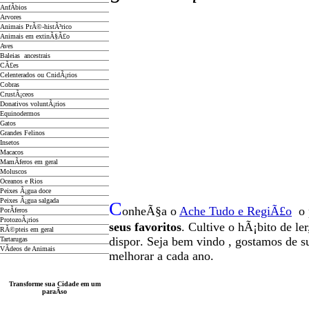
AnfÃ­bios
Arvores
Animais PrÃ©-histÃ³rico
Animais em extinÃ§Ã£o
Aves
Baleias ancestrais
CÃ£es
Celenterados ou CnidÃ¡rios
Cobras
CrustÃ¡ceos
Donativos voluntÃ¡rios
Equinodermos
Gatos
Grandes Felinos
Insetos
Macacos
MamÃ­feros em geral
Moluscos
Oceanos e Rios
Peixes Ã¡gua doce
Peixes Ã¡gua salgada
C
onheÃ§a o
A
che Tudo e RegiÃ£o
o 
PorÃ­feros
ProtozoÃ¡rios
seus favoritos
. Cultive o hÃ¡bito de le
RÃ©pteis em geral
dispor
.
Seja b
em vindo
, g
ostamos de su
Tartarugas
VÃ­deos de Animais
melhorar a cada ano.
Transforme sua Cidade em um
paraÃ­so