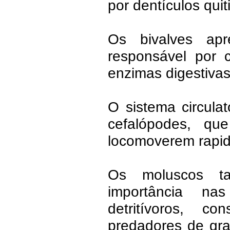
por dentículos qui
Os bivalves apre
responsável por c
enzimas digestivas
O sistema circula
cefalópodes, qu
locomoverem rapi
Os moluscos t
importância na
detritívoros, c
predadores de gra