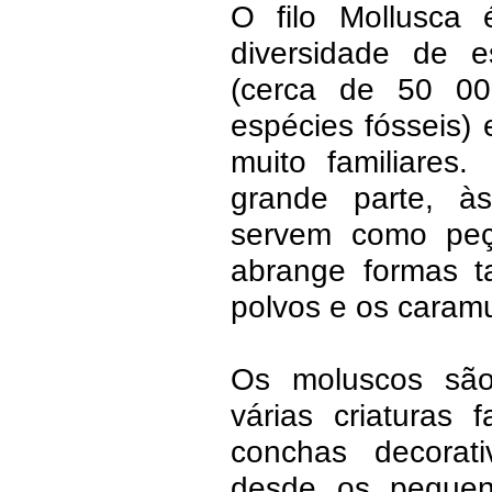
O filo Mollusca
diversidade de e
(cerca de 50 00
espécies fósseis) 
muito familiares
grande parte, à
servem como peça
abrange formas ta
polvos e os caramu
Os moluscos são 
várias criaturas 
conchas decorat
desde os pequen