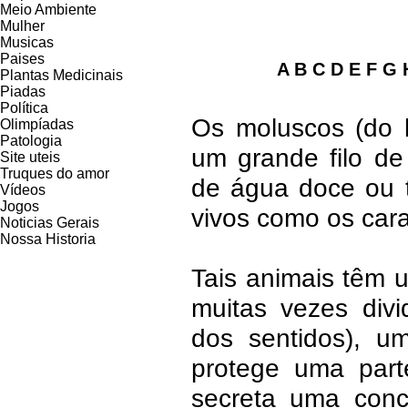
Meio Ambiente
Mulher
Musicas
Paises
A B C D E F G 
Plantas Medicinais
Piadas
Política
Os moluscos (do l
Olimpíadas
Patologia
um grande filo de
Site uteis
Truques do amor
de água doce ou t
Vídeos
Jogos
vivos como os cara
Noticias Gerais
Nossa Historia
Tais animais têm 
muitas vezes div
dos sentidos), 
protege uma par
secreta uma conc