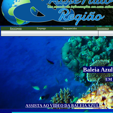
Reciclagem
Emprego
Desaparecidos
Astronomia
Baleia Azul
EM
ASSISTA AO VÍDEO DA BALEIA AZUL