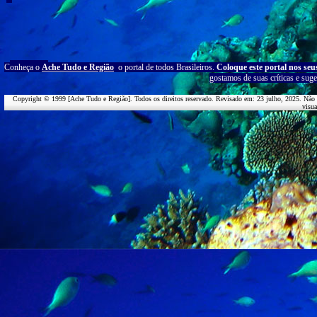
C
onheça o
A
che Tudo e Região
o portal
de todos Brasileiros.
Coloque este portal nos seu
g
ostamos de suas críticas e suge
Copyright © 1999 [Ache Tudo e Região]. Todos os direitos reservado. Revisado em:
23 julho, 2025
. Não 
visu