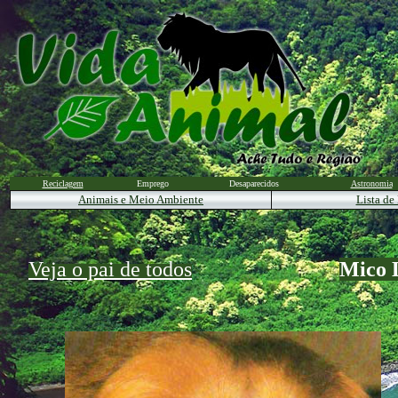
Reciclagem
Emprego
Desaparecidos
Astronomia
Animais e Meio Ambiente
Lista de
Veja o pai de todos
Mico 