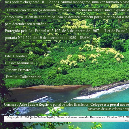
mas podem chegar até 10 - 12 anos. Animal monógamo, uma vez formado o casal
O mico-leão de cabeça dourada tem essa cor apenas na cabeça, nuca e quarto di
corpo ruivo. Além da cor o mico-leão se destaca também por sua crina( daí o no
para defender seu território.
Protegido pela Lei Federal n° 5.197, de 3 de janeiro de 1967 —"Lei de Fauna", e
portaria N° 1.522, de 19 de dezembro de 1989—IBAM
Filo: Chordata
Classe: Mammalia
Ordem: Primates
Família: Callithrichida
C
onheça o
A
che Tudo e Região
o portal
de todos Brasileiros.
Coloque este portal nos se
g
ostamos de suas críticas e su
Copyright © 1999 [Ache Tudo e Região]. Todos os direitos reservado. Revisado em:
23 julho, 2025
. Nã
vis