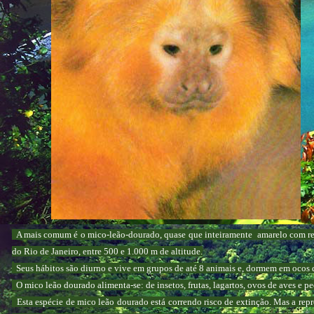
A mais comum é o mico-leão-dourado, quase que inteiramente amarelo com refl
do Rio de Janeiro, entre 500 e 1.000 m de altitude.
Seus hábitos são diurno e vive em grupos de até 8 animais e, dormem em ocos 
O mico leão dourado alimenta-se: de insetos, frutas, lagartos, ovos de aves e p
Esta espécie de mico leão dourado está correndo risco de extinção. Mas a repr