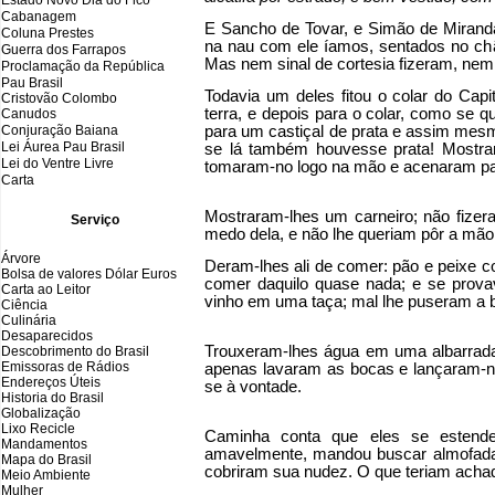
Estado Novo Dia do Fico
Cabanagem
E Sancho de Tovar, e Simão de Miranda,
Coluna Prestes
na nau com ele íamos, sentados no chã
Guerra dos Farrapos
Mas nem sinal de cortesia fizeram, nem
Proclamação da República
Pau Brasil
Todavia um deles fitou o colar do Ca
Cristovão Colombo
terra, e depois para o colar, como se 
Canudos
Conjuração Baiana
para um castiçal de prata e assim mesm
Lei Áurea Pau Brasil
se lá também houvesse prata! Mostrar
Lei do Ventre Livre
tomaram-no logo na mão e acenaram par
Carta
Mostraram-lhes um carneiro; não fizer
Serviço
medo dela, e não lhe queriam pôr a mã
Árvore
Deram-lhes ali de comer: pão e peixe co
Bolsa de valores Dólar Euros
comer daquilo quase nada; e se prova
Carta ao Leitor
vinho em uma taça; mal lhe puseram a 
Ciência
Culinária
Desaparecidos
Trouxeram-lhes água em uma albarrad
Descobrimento do Brasil
Emissoras de Rádios
apenas lavaram as bocas e lançaram-na 
Endereços
Ú
teis
se à vontade.
Historia do Brasil
Globalização
Lixo Recicle
Caminha conta que eles se estende
Mandamentos
amavelmente, mandou buscar almofada
Mapa do Brasil
cobriram sua nudez. O que teriam achad
Meio Ambiente
Mulher