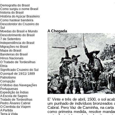
Demografia do Brasil
Como surgiu o nome Brasil
historia do Brasil
História do Açúcar Brasileiro
Como hastear bandeira
Descobridor do Cruzeiro do
Sul
A Chegada
Moedas do Brasil e Mundo
Descobrimento do Brasil
7 de Setembro
Independência do Brasil
Migrações no Brasil
Mapa do Brasil
Bandeiras do Brasil
Hinos Nacionais
O Tratado de Tordesilhas
Etnia
Significado Cruzeiro do Sul
O porquê de 19/11/ 1889
Patriotismo
Corrupção
O Motivo das Navegações
Portuguesas
Expedição às Índias
A Escola de Sagres
E' Vinte e três de abril, 1500, o sol ac
Tratado de Tordesilhas
Pedro Álvares Cabral
um punhado de indivíduos bronzeados a
O Cientista da Viajem
Cabral. Pero Vaz de Caminha, na carta 
A Partida
como primeira medida, resolve mandar
Terra à Vista