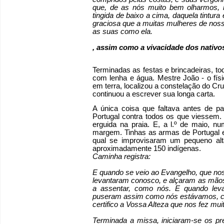
que, de as nós muito bem olharmos,
tingida de baixo a cima, daquela tintura
graciosa que a muitas mulheres de nossa
as suas como ela.
, assim como a vivacidade dos nativo
Terminadas as festas e brincadeiras, to
com lenha e água. Mestre João - o físi
em terra, localizou a constelação do Cru
continuou a escrever sua longa carta.
A única coisa que faltava antes de pa
Portugal contra todos os que viessem. 
erguida na praia. E, a l.º de maio, n
margem. Tinhas as armas de Portugal es
qual se improvisaram um pequeno al
aproximadamente 150 indígenas.
Caminha registra:
E quando se veio ao Evangelho, que no
levantaram conosco, e alçaram as mãos,
a assentar, como nós. E quando lev
puseram assim como nós estávamos, co
certifico a Vossa Alteza que nos fez mu
Terminada a missa, iniciaram-se os pre