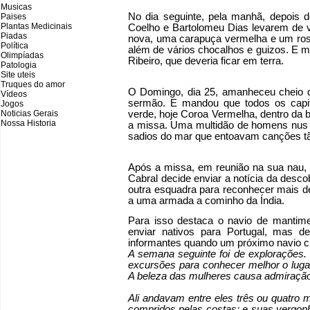
Musicas
No dia seguinte, pela manhã, depois 
Paises
Plantas Medicinais
Coelho e Bartolomeu Dias levarem de 
Piadas
nova, uma carapuça vermelha e um rosá
Política
além de vários chocalhos e guizos. E 
Olimpíadas
Ribeiro, que deveria ficar em terra.
Patologia
Site uteis
Truques do amor
O Domingo, dia 25, amanheceu cheio de
Vídeos
sermão. E mandou que todos os cap
Jogos
Noticias Gerais
verde, hoje Coroa Vermelha, dentro da b
Nossa Historia
a missa. Uma multidão de homens nus 
sadios do mar que entoavam canções tã
Após a missa, em reunião na sua nau,
Cabral decide enviar a notícia da desc
outra esquadra para reconhecer mais de
a uma armada a cominho da Índia.
Para isso destaca o navio de mantim
enviar nativos para Portugal, mas d
informantes quando um próximo navio 
A semana seguinte foi de explorações. 
excursões para conhecer melhor o lugar
A beleza das mulheres causa admiração
Ali andavam entre eles três ou quatro 
compridos pelas costas; e suas vergonha