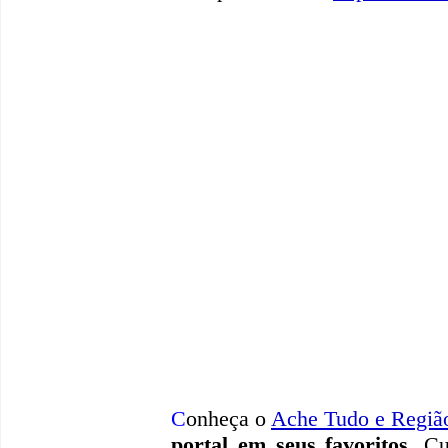
C
onheça o
A
che Tudo e Regiã
portal em seus favoritos
. Cu