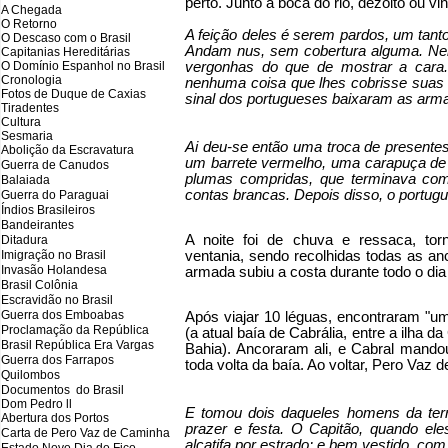
perto. Junto à boca do rio, dezoito ou 
A Chegada
O Retorno
A feição deles é serem pardos, um tant
O Descaso com o Brasil
Andam nus, sem cobertura alguma. Nem
Capitanias Hereditárias
O Domínio Espanhol no Brasil
vergonhas do que de mostrar a cara.
Cronologia
nenhuma coisa que lhes cobrisse suas
Fotos de Duque de Caxias
sinal dos portugueses baixaram as arm
Tiradentes
Cultura
Sesmaria
Ai deu-se então uma troca de presentes
Abolição da Escravatura
um barrete vermelho, uma carapuça de 
Guerra de Canudos
plumas compridas, que terminava co
Balaiada
contas brancas. Depois disso, o portugu
Guerra do Paraguai
Índios Brasileiros
Bandeirantes
A noite foi de chuva e ressaca, tor
Ditadura
Imigração no Brasil
ventania, sendo recolhidas todas as an
Invasão Holandesa
armada subiu a costa durante todo o dia
Brasil Colônia
Escravidão no Brasil
Guerra dos Emboabas
Após viajar 10 léguas, encontraram "um
Proclamação da República
(a atual baía de Cabrália, entre a ilha 
Brasil República Era Vargas
Bahia). Ancoraram ali, e Cabral mandou
Guerra dos Farrapos
toda volta da baía. Ao voltar, Pero Vaz
Quilombos
Documentos do Brasil
Dom Pedro ll
E tomou dois daqueles homens da terr
Abertura dos Portos
prazer e festa. O Capitão, quando el
Carta de Pero Vaz de Caminha
alcatifa por estrado; e bem vestido, co