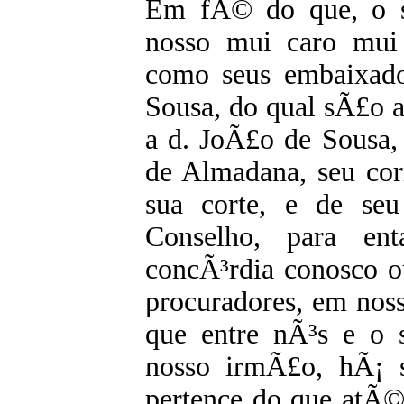
Em fÃ© do que, o se
nosso mui caro mui
como seus embaixado
Sousa, do qual sÃ£o as
a d. JoÃ£o de Sousa,
de Almadana, seu cor
sua corte, e de se
Conselho, para en
concÃ³rdia conosco o
procuradores, em nos
que entre nÃ³s e o s
nosso irmÃ£o, hÃ¡ 
pertence do que atÃ©