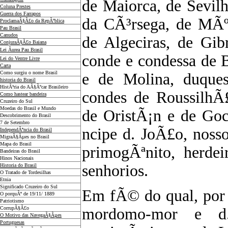
de Maiorca, de Sevil
Coluna Prestes
Guerra dos Farrapos
da CÃ³rsega, de MÃº
ProclamaÃ§Ã£o da RepÃºblica
Pau Brasil
Canudos
de Algeciras, de Gibr
ConjuraÃ§Ã£o Baiana
Lei Ãurea Pau Brasil
conde e condessa de B
Lei do Ventre Livre
Carta
Como surgiu o nome Brasil
e de Molina, duques
historia do Brasil
HistÃ³ria do AÃ§Ãºcar Brasileiro
condes de RoussilhÃ
Como hastear bandeira
Cruzeiro do Sul
Moedas do Brasil e Mundo
de OristÃ¡n e de Goc
Descobrimento do Brasil
7 de Setembro
ncipe d. JoÃ£o, noss
IndependÃªncia do Brasil
MigraÃ§Ãµes no Brasil
Mapa do Brasil
primogÃªnito, herdei
Bandeiras do Brasil
Hinos Nacionais
senhorios.
Historia do Brasil
O Tratado de Tordesilhas
Etnia
Significado Cruzeiro do Sul
Em fÃ© do qual, por 
O porquÃª de 19/11/ 1889
Patriotismo
CorrupÃ§Ã£o
mordomo-mor e d.
O Motivo das NavegaÃ§Ãµes
Portuguesas