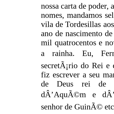
nossa carta de poder,
nomes, mandamos sela
vila de Tordesillas ao
ano de nascimento de
mil quatrocentos e nov
a rainha. Eu, Fer
secretÃ¡rio do Rei e 
fiz escrever a seu m
de Deus rei de P
dÂ’AquÃ©m e dÂ’A
senhor de GuinÃ© etc