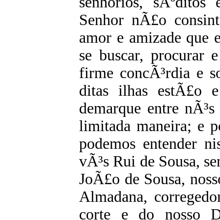
senhorios, sÃºditos 
Senhor nÃ£o consint
amor e amizade que en
se buscar, procurar 
firme concÃ³rdia e s
ditas ilhas estÃ£o 
demarque entre nÃ³s 
limitada maneira; e 
podemos entender nis
vÃ³s Rui de Sousa, sen
JoÃ£o de Sousa, noss
Almadana, corregedor
corte e do nosso D