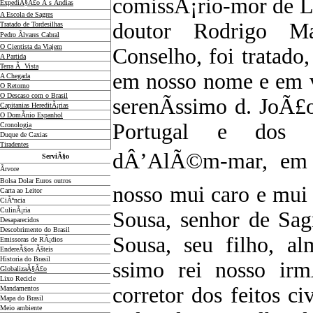
comissÃ¡rio-mor de L
ExpediÃ§Ã£o Ã s Ãndias
A Escola de Sagres
doutor Rodrigo Ma
Tratado de Tordesilhas
Pedro Ãlvares Cabral
O Cientista da Viajem
Conselho, foi tratado,
A Partida
Terra Ã Vista
em nosso nome e em v
A Chegada
O Retorno
O Descaso com o Brasil
serenÃ­ssimo d. JoÃ£
Capitanias HereditÃ¡rias
O DomÃ­nio Espanhol
Portugal e dos
Cronologia
Duque de Caxias
Tiradentes
dÂ’AlÃ©m-mar, em Ã
ServiÃ§o
Ãrvore
Bolsa Dolar Euros outros
nosso mui caro e mui
Carta ao Leitor
CiÃªncia
CulinÃ¡ria
Sousa, senhor de Sag
Desaparecidos
Descobrimento do Brasil
Sousa, seu filho, al
Emissoras de RÃ¡dios
EndereÃ§os
Ãš
teis
Historia do Brasil
ssimo rei nosso ir
GlobalizaÃ§Ã£o
Lixo Recicle
corretor dos feitos ci
Mandamentos
Mapa do Brasil
Meio ambiente