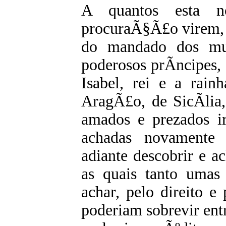
A quantos esta n
procuraÃ§Ã£o virem, 
do mandado dos mui
poderosos prÃ­ncipes, 
Isabel, rei e a rain
AragÃ£o, de SicÃ­lia
amados e prezados i
achadas novamente 
adiante descobrir e ac
as quais tanto umas
achar, pelo direito e
poderiam sobrevir entr