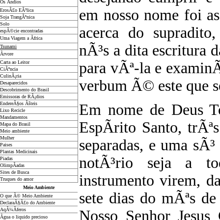
Os Ãndios
em nosso nome foi ass
ErosÃ£o EÃ³lica
Soja TrangÃªnica
Solo
acerca do supradito
espÃ©cie encontradas
Uma Viagem a Ãfrica
nÃ³s a dita escritura
Tsunami
Ãrvore
Carta ao Leitor
para vÃª-la e examinÃ¡
CiÃªncia
CulinÃ¡ria
verbum Ã© este que s
Desaparecidos
Descobrimento do Brasil
Emissoras de RÃ¡dios
EndereÃ§os
Ãš
teis
Em nome de Deus Tod
Lixo Recicle
Mandamentos
EspÃ­rito Santo, trÃªs
Mapa do Brasil
Meio ambiente
Mulher
separadas, e uma sÃ³ 
Paises
Plantas Medicinais
notÃ³rio seja a to
Piadas
OlimpÃ­adas
Sites de Busca
instrumento virem, da
Truques do amor
Meio Ambiente
sete dias do mÃªs de
O que Ã© Meio Ambiente
DeclaraÃ§Ã£o do Ambiente
AqÃ¼Ã­feros
Nosso Senhor Jesus C
Ãgua o liquido precioso