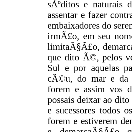
sÃºditos e naturais de
assentar e fazer cont
embaixadores do seren
irmÃ£o, em seu nome,
limitaÃ§Ã£o, demarc
que dito Ã©, pelos v
Sul e por aquelas pa
cÃ©u, do mar e da t
forem e assim vos d
possais deixar ao dito
e sucessores todos os
forem e estiverem de
e demarcaÃ§Ã£o q