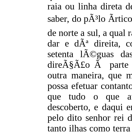
raia ou linha direta
saber, do pÃ³lo Ãrti
de norte a sul, a qual 
dar e dÃª direita, 
setenta lÃ©guas d
direÃ§Ã£o Ã parte d
outra maneira, que m
possa efetuar contan
que tudo o que a
descoberto, e daqui e
pelo dito senhor rei 
tanto ilhas como terra