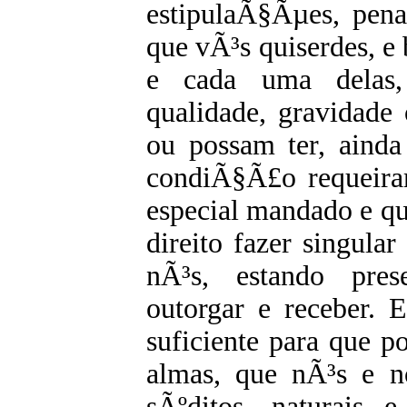
estipulaÃ§Ãµes, pena
que vÃ³s quiserdes, e 
e cada uma delas,
qualidade, gravidade
ou possam ter, ainda
condiÃ§Ã£o requeiram
especial mandado e que
direito fazer singul
nÃ³s, estando pres
outorgar e receber. 
suficiente para que po
almas, que nÃ³s e no
sÃºditos, naturais e