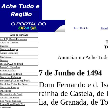
Pesquisar
Lixo Recicle
Classi
Ãrea de ServiÃ§o
AboliÃ§Ã£o da Escravatura
Guerra de Canudos
Balaiada
T
Guerra do Paraguai
Ãndios Brasileiros
Anunciar no Ache Tudo
Bandeirantes
Ditadura
ImigraÃ§Ã£o no Brasil
InvasÃ£o Holandesa
7 de Junho de 1494
Brasil ColÃ´nia
EscravidÃ£o no Brasil
Guerra dos Emboabas
ProclamaÃ§Ã£o da RepÃºblica
Dom Fernando e d. Isa
Brasil RepÃºblica Era Vargas
Guerra dos Farrapos
rainha de Castela, d
Quilombos
Documentos do Brasil
Abertura dos Portos
lia, de Granada, de To
Pero Vaz de Caminha
Estado Novo Dia do Fico
Cabanagem