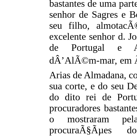
bastantes de uma part
senhor de Sagres e B
seu filho, almotac
excelente senhor d. J
de Portugal e 
dÂ’AlÃ©m-mar, em Ãf
Arias de Almadana, co
sua corte, e do seu 
do dito rei de Port
procuradores bastante
o mostraram pel
procuraÃ§Ãµes d