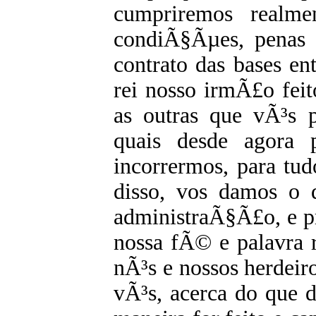
cumpriremos realme
condiÃ§Ãµes, penas 
contrato das bases en
rei nosso irmÃ£o feit
as outras que vÃ³s p
quais desde agora 
incorrermos, para tud
disso, vos damos o d
administraÃ§Ã£o, e p
nossa fÃ© e palavra r
nÃ³s e nossos herdeiro
vÃ³s, acerca do que 