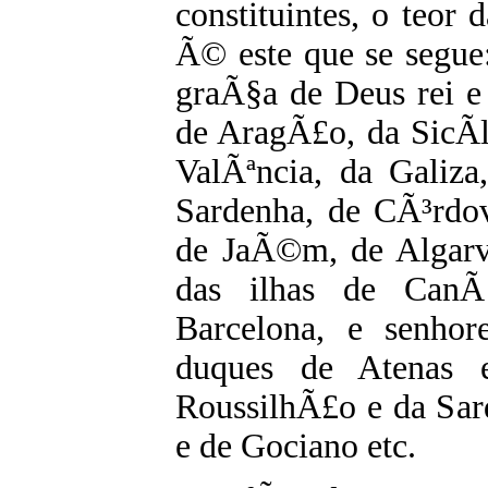
constituintes, o teor
Ã© este que se segue:
graÃ§a de Deus rei e
de AragÃ£o, da SicÃ­l
ValÃªncia, da Galiza
Sardenha, de CÃ³rdov
de JaÃ©m, de Algarve
das ilhas de CanÃ
Barcelona, e senhor
duques de Atenas 
RoussilhÃ£o e da Sar
e de Gociano etc.