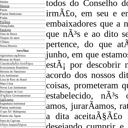
todos do Conselho do
Mulher
Musicas
Paises
irmÃ£o, em seu e em
Plantas Medicinais
Piadas
embaixadores que a n
PolÃ­tica
OlimpÃ­adas
Patologia
que nÃ³s e ao dito s
Sites de Busca
Truques do amor
pertence, do que at
VÃ­deos
Nossa Historia
ServiÃ§os
junho, em que estamos,
Agricultura orgÃ¢nica
Biomas do Brasil
estÃ¡ por descobrir 
ClassificaÃ§Ã£o EcolÃ³gica
Ecossistemas Brasileiros
Historia do Naturismo
acordo dos nossos dit
Leis Ambientais
Lista de Rios do Brasil
coisas, prometeram q
Mata Ciliar
Novas Leis Ambientais
Reciclagem de Lixo
estabelecido, nÃ³s 
Ã“rgÃ£os Governamentais
GalÃ¡pagos
amos, jurarÃ­amos, ra
Engenharia Ambiental
Plantas medicinais
O que Ã© Hidroponia
a dita aceitaÃ§Ã£o 
Planeta das Ãguas
Serra da Capivara
desejando cumprir e
SÃ­tios ArqueolÃ³gicos