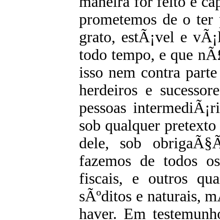
maneira for feito e ca
prometemos de o ter 
grato, estÃ¡vel e vÃ¡
todo tempo, e que nÃ
isso nem contra part
herdeiros e sucessor
pessoas intermediÃ¡ri
sob qualquer pretexto
dele, sob obrigaÃ§
fazemos de todos os
fiscais, e outros qu
sÃºditos e naturais, m
haver. Em testemunh