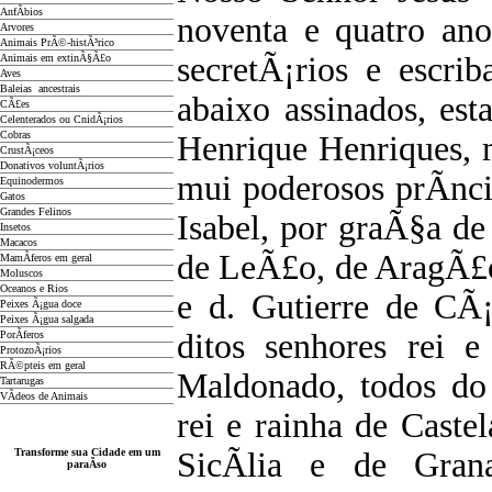
AnfÃ­bios
noventa e quatro an
Arvores
Animais PrÃ©-histÃ³rico
secretÃ¡rios e escri
Animais em extinÃ§Ã£o
Aves
Baleias ancestrais
abaixo assinados, est
CÃ£es
Celenterados ou CnidÃ¡rios
Cobras
Henrique Henriques, 
CrustÃ¡ceos
Donativos voluntÃ¡rios
mui poderosos prÃ­nci
Equinodermos
Gatos
Grandes Felinos
Isabel, por graÃ§a de 
Insetos
Macacos
de LeÃ£o, de AragÃ£o,
MamÃ­feros em geral
Moluscos
Oceanos e Rios
e d. Gutierre de CÃ
Peixes Ã¡gua doce
Peixes Ã¡gua salgada
ditos senhores rei e
PorÃ­feros
ProtozoÃ¡rios
RÃ©pteis em geral
Maldonado, todos do 
Tartarugas
VÃ­deos de Animais
rei e rainha de Cast
Transforme sua Cidade em um
SicÃ­lia e de Grana
paraÃ­so