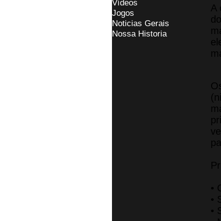
Vídeos
A 
Jogos
do
Noticias Gerais
ma
Nossa Historia
el
ma
Os
(n
ma
pr
ve
pa
Pr
• 
• 
• 