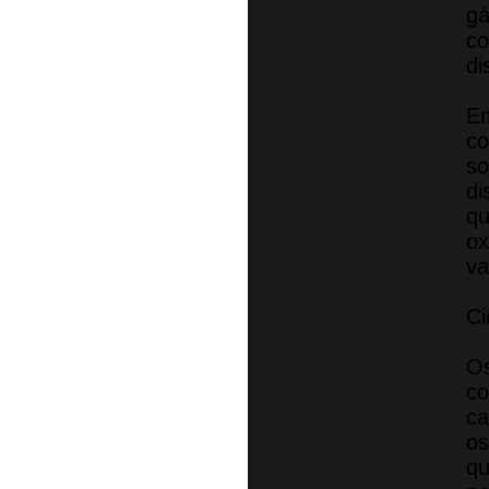
gá
c
di
Em
co
so
di
qu
ox
va
Ci
O
co
ca
os
qu