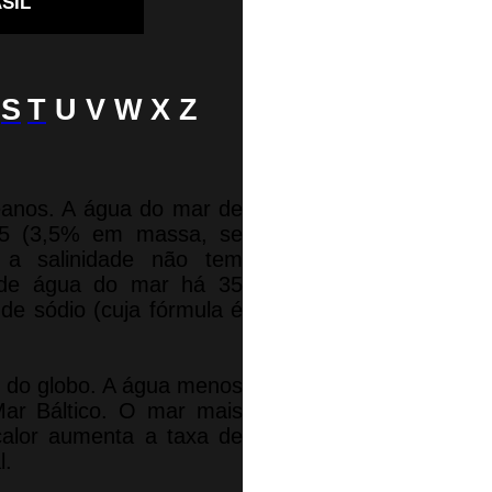
SIL
S
T
U V W X Z
anos. A água do mar de
35 (3,5% em massa, se
 a salinidade não tem
ro de água do mar há 35
 de sódio (cuja fórmula é
r do globo. A água menos
Mar Báltico. O mar mais
calor aumenta a taxa de
l.