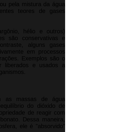
 ou pela mistura da água
entes teores de gases
rgônio, hélio e outros)
es são conservativas e
ontraste, alguns gases
ativamente em processos
trações. Exemplos são o
r liberados e usados a
rganismos.
m as massas de água
quilíbrio do dióxido de
ropriedade de reagir com
rbonato. Dessa maneira,
fera, ele é "absorvido"