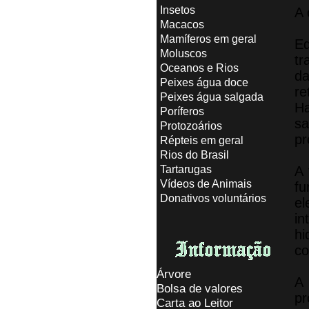
Insetos
A 
Macacos
Mamíferos em geral
Ed
Moluscos
tr
Oceanos e Rios
da
Peixes água doce
re
Peixes água salgada
H
Poríferos
sa
Protozoários
pr
Répteis em geral
Rios do Brasil
Tartarugas
A 
Vídeos de Animais
fu
Donativos voluntários
el
in
hi
co
Árvore
A 
Bolsa de valores
pr
Carta ao Leitor