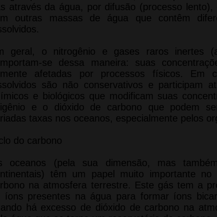
s através da água, por difusão (processo lento),
om outras massas de água que contêm difer
ssolvidos.
 geral, o nitrogênio e gases raros inertes (a
mportam-se dessa maneira: suas concentraçõ
mente afetadas por processos físicos. Em c
ssolvidos são não conservativos e participam 
ímicos e biológicos que modificam suas concen
igênio e o dióxido de carbono que podem se
riadas taxas nos oceanos, especialmente pelos o
clo do carbono
s oceanos (pela sua dimensão, mas també
ntinentais) têm um papel muito importante no e
rbono na atmosfera terrestre. Este gás tem a p
 íons presentes na água para formar íons bica
ando há excesso de dióxido de carbono na atmos