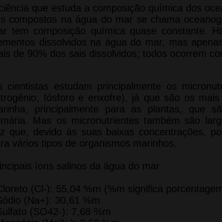
ciência que estuda a composição química dos oc
s compostos na água do mar se chama oceanogr
r tem composição química quase constante. 
ementos dissolvidos na água do mar, mas apenas
is de 90% dos sais dissolvidos; todos ocorrem co
 cientistas estudam principalmente os micronu
itrogênio, fósforo e enxofre), já que são os mai
rinha, principalmente para as plantas, que 
imária. Mas os micronutrientes também são la
z que, devido às suas baixas concentrações, po
ra vários tipos de organismos marinhos.
incipais íons salinos da água do mar
Cloreto (Cl-): 55,04 %m (%m significa porcentag
Sódio (Na+): 30,61 %m
Sulfato (SO42-): 7,68 %m