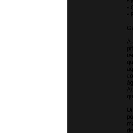
• 
• 
• 
Ga
A 
pr
te
qu
ág
co
á
Au
qu
Um
po
ma
de