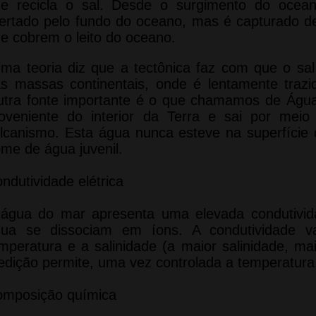
e recicla o sal. Desde o surgimento do ocea
bertado pelo fundo do oceano, mas é capturado 
e cobrem o leito do oceano.
a teoria diz que a tectônica faz com que o sal
s massas continentais, onde é lentamente trazid
tra fonte importante é o que chamamos de Água 
oveniente do interior da Terra e sai por me
lcanismo. Esta água nunca esteve na superfície d
me de água juvenil.
ndutividade elétrica
água do mar apresenta uma elevada condutivida
gua se dissociam em íons. A condutividade v
mperatura e a salinidade (a maior salinidade, ma
dição permite, uma vez controlada a temperatura,
mposição química