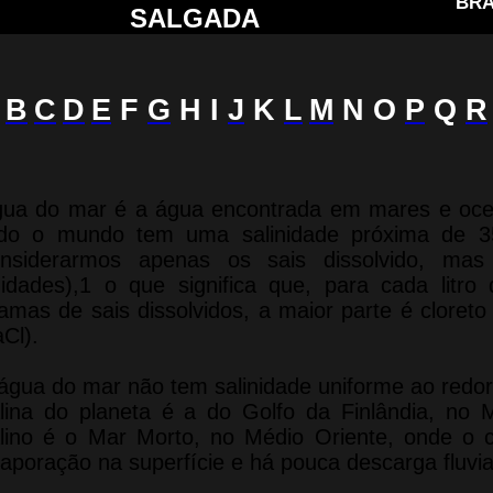
BRA
SALGADA
B
C
D
E
F
G
H I
J
K
L
M
N O
P
Q
R
ua do mar é a água encontrada em mares e oce
odo o mundo tem uma salinidade próxima de 
onsiderarmos apenas os sais dissolvido, mas
idades),1 o que significa que, para cada lit
amas de sais dissolvidos, a maior parte é cloreto
Cl).
água do mar não tem salinidade uniforme ao redo
lina do planeta é a do Golfo da Finlândia, no 
lino é o Mar Morto, no Médio Oriente, onde o 
aporação na superfície e há pouca descarga fluvia