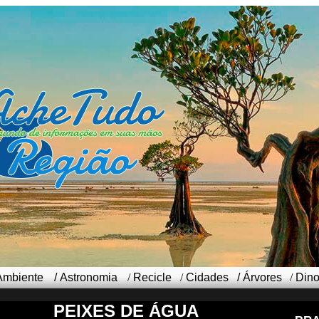
Ambiente
/
Astronomia
/
Recicle
/
Cidades
/
Árvores
/
Din
PEIXES DE ÁGUA