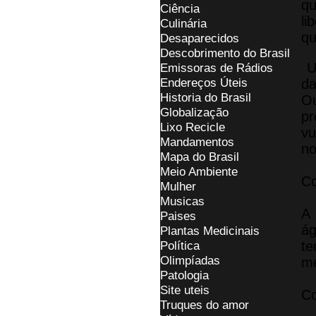
qu
Ciência
li
Culinária
qu
Desaparecidos
Descobrimento do Brasil
Um
Emissoras de Rádios
Endereços
Ú
teis
da
Historia do Brasil
Ou
Globalização
pr
Lixo Recicle
vu
Mandamentos
no
Mapa do Brasil
Meio Ambiente
Co
Mulher
Musicas
A 
Paises
á
Plantas Medicinais
Política
te
Olimpíadas
me
Patologia
Site uteis
Co
Truques do amor