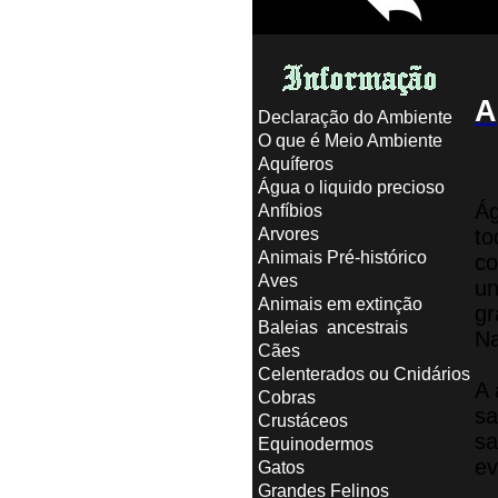
A
Declaração do Ambiente
O que é Meio Ambiente
Aquíferos
Água o liquido precioso
Ág
Anfíbios
Arvores
t
Animais Pré-histórico
c
Aves
un
Animais em extinção
gr
Baleias ancestrais
Na
Cães
Celenterados ou Cnidários
A 
Cobras
sa
Crustáceos
sa
Equinodermos
ev
Gatos
Grandes Felinos