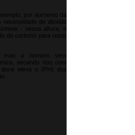
exemplo, por aumento da
 necessidade de dióxido
íntese - nessa altura, o
do de carbono para repor
os, mas o homem vem
ímico, secando rios com
 doce eleva o (PH) dos
ão.