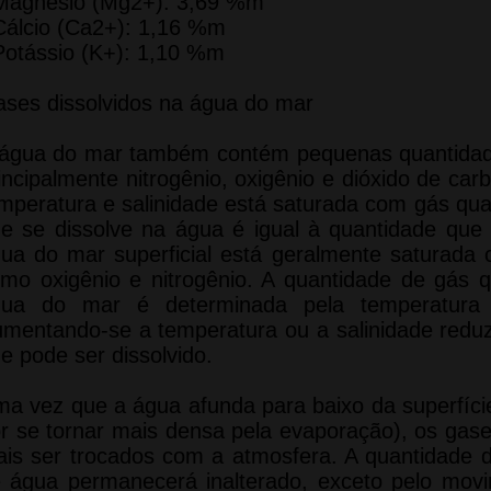
Magnésio (Mg2+): 3,69 %m
Cálcio (Ca2+): 1,16 %m
Potássio (K+): 1,10 %m
ses dissolvidos na água do mar
água do mar também contém pequenas quantidade
incipalmente nitrogênio, oxigênio e dióxido de c
mperatura e salinidade está saturada com gás qu
e se dissolve na água é igual à quantidade qu
ua do mar superficial está geralmente saturada
mo oxigênio e nitrogênio. A quantidade de gás 
gua do mar é determinada pela temperatura 
mentando-se a temperatura ou a salinidade redu
e pode ser dissolvido.
a vez que a água afunda para baixo da superfíci
r se tornar mais densa pela evaporação), os gas
is ser trocados com a atmosfera. A quantidade
 água permanecerá inalterado, exceto pelo mov