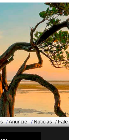
/td>
os
/
Anuncie
/
Noticias
/
Fale