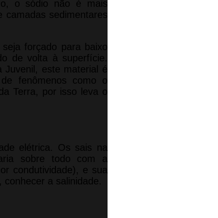
no, o sódio não é mais
de camadas sedimentares
 seja forçado para baixo
o de volta à superfície.
Juvenil, este material é
io de fenômenos como o
a Terra, por isso leva o
de elétrica. Os sais na
aria sobre todo com a
ior condutividade), e sua
 conhecer a salinidade.