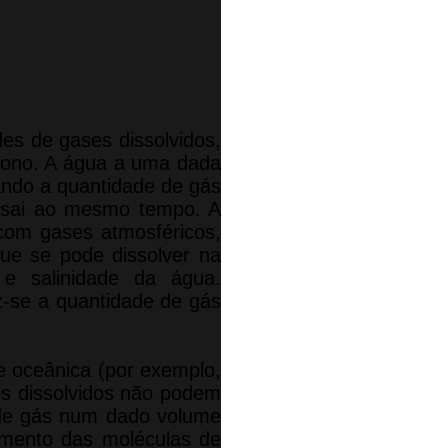
s de gases dissolvidos,
arbono. A água a uma dada
ando a quantidade de gás
e sai ao mesmo tempo. A
 com gases atmosféricos,
que se pode dissolver na
e salinidade da água.
z-se a quantidade de gás
e oceânica (por exemplo,
es dissolvidos não podem
 de gás num dado volume
imento das moléculas de