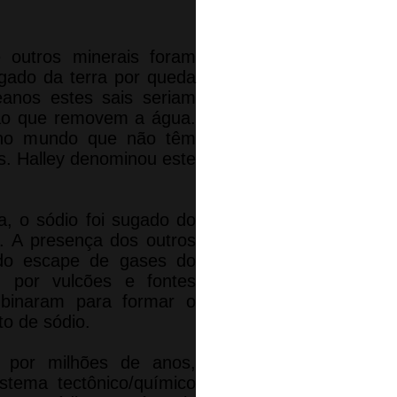
 outros minerais foram
ugado da terra por queda
eanos estes sais seriam
ção que removem a água.
 no mundo que não têm
is. Halley denominou este
a, o sódio foi sugado do
 A presença dos outros
 do escape de gases do
), por vulcões e fontes
mbinaram para formar o
to de sódio.
l por milhões de anos,
tema tectônico/químico