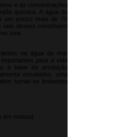
eanos e as concentrações
afia química. A água do
Há um pouco mais de 70
 seis desses constituem
mo íons.
trientes na água do mar
s importantes para a vida
são à base da produção
rgamente estudados, uma
dem tornar-se limitantes
em em massa)