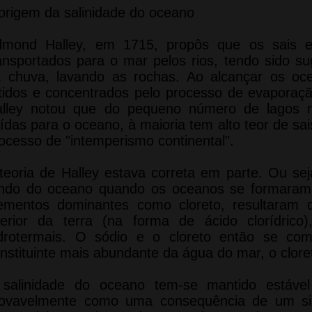
origem da salinidade do oceano
mond Halley, em 1715, propôs que os sais e
ansportados para o mar pelos rios, tendo sido s
 chuva, lavando as rochas. Ao alcançar os oc
tidos e concentrados pelo processo de evapora
alley notou que do pequeno número de lagos
ídas para o oceano, à maioria tem alto teor de sa
ocesso de "intemperismo continental".
teoria de Halley estava correta em parte. Ou sej
ndo do oceano quando os oceanos se formaram.
ementos dominantes como cloreto, resultaram
terior da terra (na forma de ácido clorídrico
drotermais. O sódio e o cloreto então se co
nstituinte mais abundante da água do mar, o clore
salinidade do oceano tem-se mantido estáve
ovavelmente como uma consequência de um sis