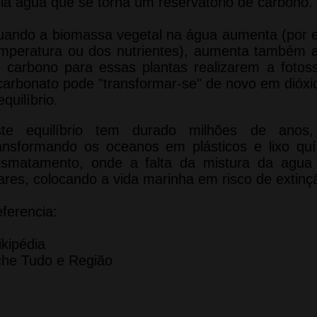
la água que se torna um reservatório de carbono.
ando a biomassa vegetal na água aumenta (por 
mperatura ou dos nutrientes), aumenta também a
 carbono para essas plantas realizarem a fotoss
carbonato pode "transformar-se" de novo em dióxi
equilíbrio.
ste equilíbrio tem durado milhões de an
ansformando os oceanos em plásticos e lixo qu
smatamento, onde a falta da mistura da agua
res, colocando a vida marinha em risco de extinç
ferencia:
kipédia
he Tudo e Região