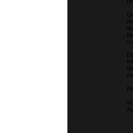
pe
Qu
te
de
bi
o 
E
tr
de
ma
Re
Wi
Ac