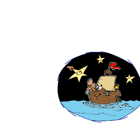
balestilha é uma espécie de régua graduada, que 
tre as estrelas.
 navegadores sabiam muito bem como usar a ba
rte, onde a Estrela do Norte é visível. Ela fica 
u, indicando a direção norte da Terra e facilitand
s aqui no Hemisfério Sul não existe uma estrela