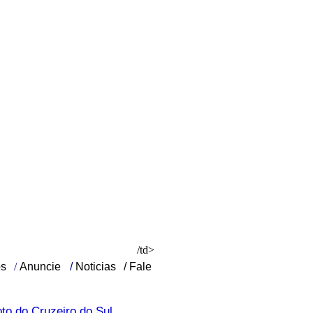
/td>
os
/
Anuncie
/
Noticias
/
Fale
to do Cruzeiro do Sul