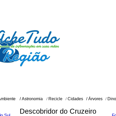
Ambiente
/
Astronomia
/
Recicle
/
Cidades
/
Árvores
/
Din
Descobridor do Cruzeiro
do Sul
Fo