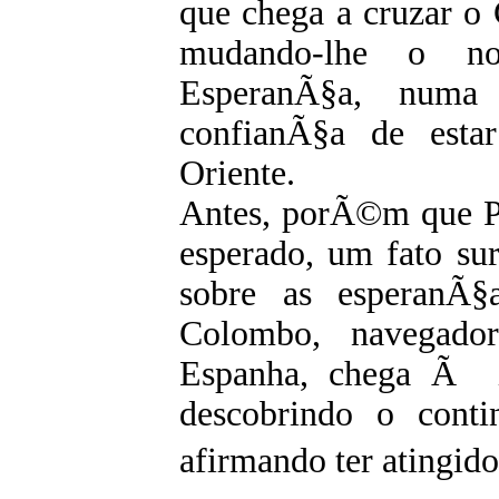
que chega a cruzar o
mudando-lhe o 
EsperanÃ§a, numa
confianÃ§a de esta
Oriente.
Antes, porÃ©m que Po
esperado, um fato su
sobre as esperanÃ§a
Colombo, navegador
Espanha, chega Ã i
descobrindo o conti
afirmando ter atingido