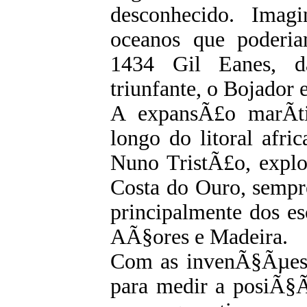
desconhecido. Imag
oceanos que poderi
1434 Gil Eanes, d
triunfante, o Bojador 
A expansÃ£o marÃ­ti
longo do litoral afric
Nuno TristÃ£o, explo
Costa do Ouro, sempr
principalmente dos es
AÃ§ores e Madeira.
Com as invenÃ§Ãµes
para medir a posiÃ§Ã