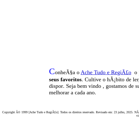
C
onheÃ§a o
A
che Tudo e RegiÃ£o
o 
seus favoritos
. Cultive o hÃ¡bito de le
dispor
.
Seja b
em vindo
, g
ostamos de su
melhorar a cada ano.
Copyright Â© 1999 [Ache Tudo e RegiÃ£o]. Todos os direitos reservado. Revisado em:
23 julho, 2025
. NÃ£
vi