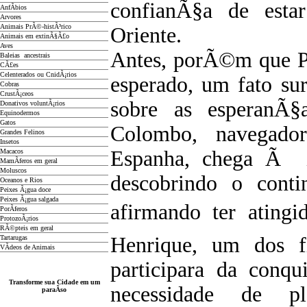
confianÃ§a de esta
AnfÃ­bios
Arvores
Animais PrÃ©-histÃ³rico
Oriente.
Animais em extinÃ§Ã£o
Aves
Antes, porÃ©m que Po
Baleias ancestrais
CÃ£es
Celenterados ou CnidÃ¡rios
esperado, um fato su
Cobras
CrustÃ¡ceos
sobre as esperanÃ§a
Donativos voluntÃ¡rios
Equinodermos
Gatos
Colombo, navegador
Grandes Felinos
Insetos
Espanha, chega Ã i
Macacos
MamÃ­feros em geral
Moluscos
descobrindo o conti
Oceanos e Rios
Peixes Ã¡gua doce
Peixes Ã¡gua salgada
afirmando ter ating
PorÃ­feros
ProtozoÃ¡rios
RÃ©pteis em geral
Henrique, um dos f
Tartarugas
VÃ­deos de Animais
participara da conq
Transforme sua Cidade em um
necessidade de p
paraÃ­so