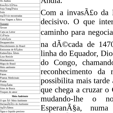
Ãndia.
Os Ãndios
ErosÃ£o EÃ³lica
Soja TrangÃªnica
Com a invasÃ£o da E
Solo
espÃ©cie encontradas
decisivo. O que int
Uma Viagem a Ãfrica
Tsunami
Ãrvore
caminho para negocia
Carta ao Leitor
CiÃªncia
CulinÃ¡ria
na dÃ©cada de 1470
Desaparecidos
Descobrimento do Brasil
Emissoras de RÃ¡dios
linha do Equador, Di
EndereÃ§os
Ãš
teis
Lixo Recicle
do Congo, chamand
Mandamentos
Mapa do Brasil
Meio ambiente
reconhecimento da 
Mulher
Paises
possibilita mais tard
Plantas Medicinais
Piadas
OlimpÃ­adas
que chega a cruzar o
Sites de Busca
Truques do amor
mudando-lhe o 
Meio Ambiente
O que Ã© Meio Ambiente
DeclaraÃ§Ã£o do Ambiente
EsperanÃ§a, numa
AqÃ¼Ã­feros
Ãgua o liquido precioso