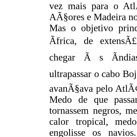
vez mais para o Atl
AÃ§ores e Madeira no
Mas o objetivo princ
Ãfrica, de extensÃ
chegar Ã s Ãndia
ultrapassar o cabo Boj
avanÃ§ava pelo AtlÃ¢
Medo de que passa
tornassem negros, m
calor tropical, med
engolisse os navio