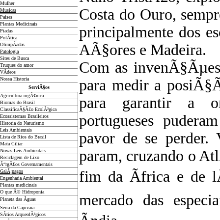
Mulher
Costa do Ouro, sempr
Musicas
Paises
Plantas Medicinais
principalmente dos es
Piadas
PolÃ­tica
AÃ§ores e Madeira.
OlimpÃ­adas
Patologia
Sites de Busca
Com as invenÃ§Ãµes 
Truques do amor
VÃ­deos
Nossa Historia
para medir a posiÃ§Ã£
ServiÃ§os
Agricultura orgÃ¢nica
para garantir a o
Biomas do Brasil
ClassificaÃ§Ã£o EcolÃ³gica
portugueses puderam
Ecossistemas Brasileiros
Historia do Naturismo
Leis Ambientais
pavor de se perder.
Lista de Rios do Brasil
Mata Ciliar
param, cruzando o Atl
Novas Leis Ambientais
Reciclagem de Lixo
Ã“rgÃ£os Governamentais
fim da Ãfrica e de l
GalÃ¡pagos
Engenharia Ambiental
Plantas medicinais
O que Ã© Hidroponia
mercado das especia
Planeta das Ãguas
Serra da Capivara
SÃ­tios ArqueolÃ³gicos