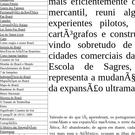
mais eficientemente
Coluna Prestes
Guerra dos Farrapos
mercantil, reuni a
ProclamaÃ§Ã£o da RepÃºblica
Pau Brasil
experientes pilotos
Canudos
ConjuraÃ§Ã£o Baiana
Lei Ãurea Pau Brasil
cartÃ³grafos e const
Lei do Ventre Livre
Carta
vindo sobretudo de
Como surgiu o nome Brasil
historia do Brasil
HistÃ³ria do AÃ§Ãºcar Brasileiro
cidades comerciais da
Como hastear bandeira
Cruzeiro do Sul
Escola de Sagres, 
Moedas do Brasil e Mundo
Descobrimento do Brasil
7 de Setembro
representa a mudanÃ§a
IndependÃªncia do Brasil
MigraÃ§Ãµes no Brasil
da expansÃ£o ultrama
Mapa do Brasil
Bandeiras do Brasil
Hinos Nacionais
Historia do Brasil
O Tratado de Tordesilhas
Etnia
Significado Cruzeiro do Sul
O porquÃª de 19/11/ 1889
Valendo-se do que lÃ¡ aprenderam, os portugueses
Patriotismo
comeÃ§am a sua expansÃ£o marÃ­-tima, o norte da
CorrupÃ§Ã£o
Ãfrica, Ã© abandonado, de agora em diante, cada
O Motivo das NavegaÃ§Ãµes
Portuguesas
vez mais para o AtlÃ¢ntico, ocupam as ilhas de