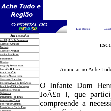
Pesquisar
Lixo Recicle
Classi
Ãrea de ServiÃ§o
AboliÃ§Ã£o da Escravatura
Guerra de Canudos
ESCO
Balaiada
Guerra do Paraguai
Ãndios Brasileiros
Bandeirantes
Ditadura
ImigraÃ§Ã£o no Brasil
Anunciar no Ache Tudo
InvasÃ£o Holandesa
Brasil ColÃ´nia
EscravidÃ£o no Brasil
Guerra dos Emboabas
O Infante Dom Henr
ProclamaÃ§Ã£o da RepÃºblica
Brasil RepÃºblica Era Vargas
Guerra dos Farrapos
JoÃ£o I, que partic
Quilombos
Documentos do Brasil
Abertura dos Portos
compreende a necessi
Pero Vaz de Caminha
Estado Novo Dia do Fico
Cabanagem