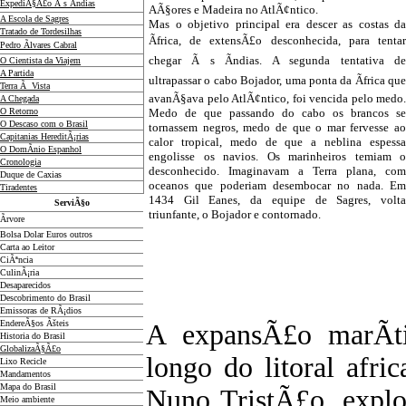
ExpediÃ§Ã£o Ã s Ãndias
AÃ§ores e Madeira no AtlÃ¢ntico.
A Escola de Sagres
Mas o objetivo principal era descer as costas da
Tratado de Tordesilhas
Ãfrica, de extensÃ£o desconhecida, para tentar
Pedro Ãlvares Cabral
chegar Ã s Ãndias. A segunda tentativa de
O Cientista da Viajem
A Partida
ultrapassar o cabo Bojador, uma ponta da Ãfrica que
Terra Ã Vista
avanÃ§ava pelo AtlÃ¢ntico, foi vencida pelo medo.
A Chegada
O Retorno
Medo de que passando do cabo os brancos se
O Descaso com o Brasil
tornassem negros, medo de que o mar fervesse ao
Capitanias HereditÃ¡rias
calor tropical, medo de que a neblina espessa
O DomÃ­nio Espanhol
engolisse os navios. Os marinheiros temiam o
Cronologia
desconhecido. Imaginavam a Terra plana, com
Duque de Caxias
oceanos que poderiam desembocar no nada. Em
Tiradentes
1434 Gil Eanes, da equipe de Sagres, volta
ServiÃ§o
triunfante, o Bojador e contornado.
Ãrvore
Bolsa Dolar Euros outros
Carta ao Leitor
CiÃªncia
CulinÃ¡ria
Desaparecidos
Descobrimento do Brasil
Emissoras de RÃ¡dios
EndereÃ§os
Ãš
teis
A expansÃ£o marÃ­ti
Historia do Brasil
GlobalizaÃ§Ã£o
longo do litoral afric
Lixo Recicle
Mandamentos
Mapa do Brasil
Nuno TristÃ£o, explo
Meio ambiente