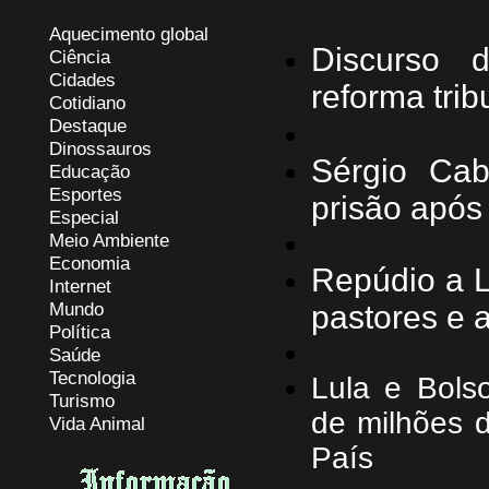
Aquecimento global
D
iscurso 
Ciência
Cidades
reforma trib
Cotidiano
Destaque
Dinossauros
Sérgio Cab
Educação
Esportes
prisão após 
Especial
Meio Ambiente
Economia
Repúdio a L
Internet
Mundo
pastores e a
Política
Saúde
Tecnologia
Lula e Bols
Turismo
de milhões 
Vida Animal
País