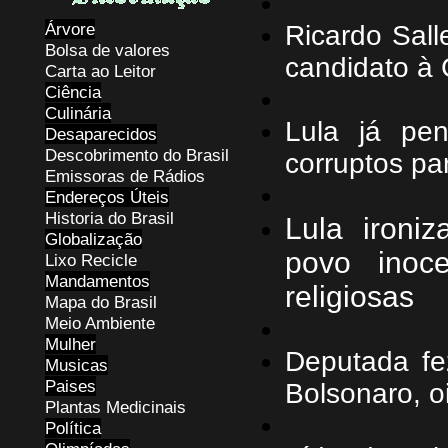
Árvore
Ricardo Sall
Bolsa de valores
candidato à
Carta ao Leitor
Ciência
Culinária
Lula já pe
Desaparecidos
Descobrimento do Brasil
corruptos pa
Emissoras de Rádios
Endereços
Ú
teis
Historia do Brasil
Lula ironi
Globalização
povo inoc
Lixo Recicle
Mandamentos
religiosas
Mapa do Brasil
Meio Ambiente
Mulher
Deputada fe
Musicas
Paises
Bolsonaro, oi
Plantas Medicinais
Política