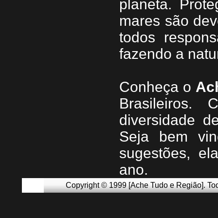
planeta. Prote
mares são dev
todos respons
fazendo a natu
Conheça
o
A
c
Brasileiros.
diversidade d
Seja b
em vin
sugestões, e
ano.
Copyright © 1999 [Ache Tudo e Região]. Tod