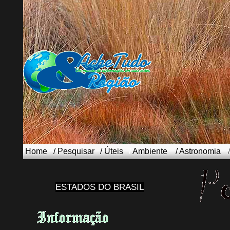
Home
/
Pesquisar
/
Úteis
/
Ambiente
/
Astronomia
ESTADOS DO BRASIL