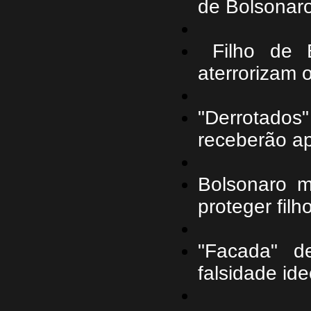
de Bolsonar
Filho de 
aterrorizam 
"Derrotado
receberão ap
Bolsonaro m
proteger fil
"Facada" d
falsidade ide