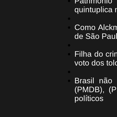
Patrimônio
quintuplica 
Como Alckmi
de São Pau
Filha do cr
voto dos to
Brasil não
(PMDB), (P
políticos