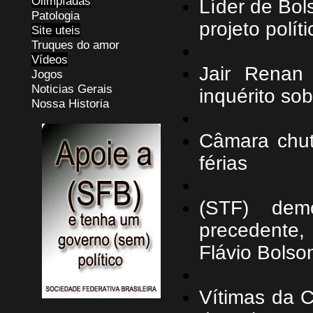
Olimpíadas
Líder de Bol
Patologia
projeto políti
Site uteis
Truques do amor
Vídeos
Jair Renan
Jogos
Noticias Gerais
inquérito so
Nossa Historia
Câmara chut
férias
(STF) dem
precedente,
Flávio Bolso
Vítimas da C