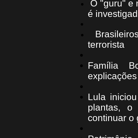
O "guru" e
é investiga
Brasilei
terrorista
Família B
explicações 
Lula inicio
plantas, o
continuar o