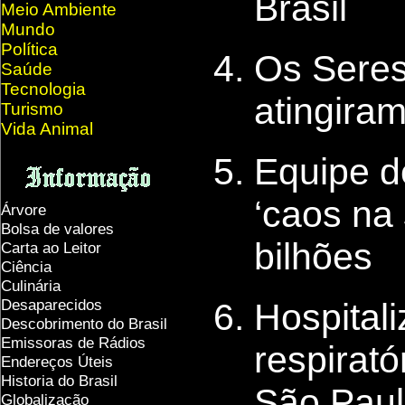
Brasil
Meio Ambiente
Mundo
Política
Os Sere
Saúde
Tecnologia
atingira
Turismo
Vida Animal
Equipe de
‘caos na
Árvore
Bolsa de valores
bilhões
Carta ao Leitor
Ciência
Culinária
Desaparecidos
Hospital
Descobrimento do Brasil
Emissoras de Rádios
respirat
Endereços
Ú
teis
Historia do Brasil
São Pau
Globalização