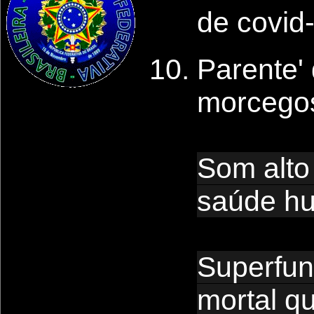
de covid
Parente'
morcego
Som alto
saúde h
Superfun
mortal q