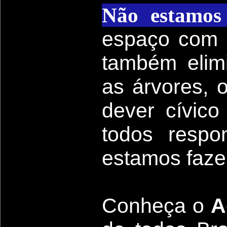
Não estamos 
espaço com o
também elimi
as árvores, 
dever cívic
todos respo
estamos faze
Conheça
o
A