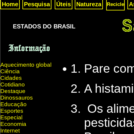
Home
Pesquisa
Úteis
Natureza
A
Recicle
ESTADOS DO BRASIL
Aquecimento global
Pare com
Ciência
Cidades
Cotidiano
A histami
Destaque
Dinossauros
Educação
Os alime
Esportes
Especial
pesticid
Economia
Internet