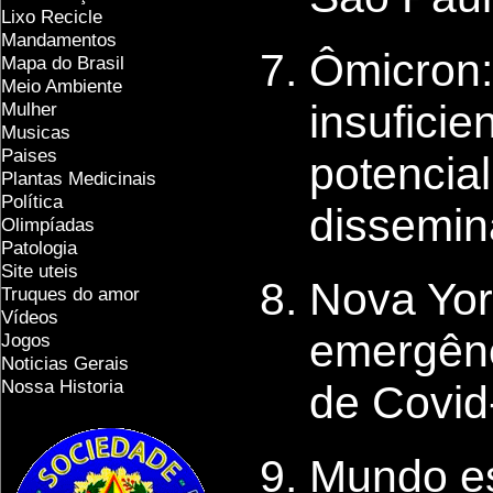
Lixo Recicle
Mandamentos
Ômicron:
Mapa do Brasil
Meio Ambiente
insuficie
Mulher
Musicas
Paises
potencia
Plantas Medicinais
Política
dissemina
Olimpíadas
Patologia
Site uteis
Nova Yor
Truques do amor
Vídeos
emergênc
Jogos
Noticias Gerais
Nossa Historia
de Covid
Mundo es