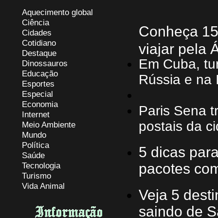
Aquecimento global
Ciência
Conheça 15 
Cidades
Cotidiano
viajar pela Á
Destaque
Em Cuba, tur
Dinossauros
Educação
Rússia e na I
Esportes
Especial
Economia
Paris Sena t
Internet
postais da c
Meio Ambiente
Mundo
Política
5 dicas par
Saúde
Tecnologia
pacotes co
Turismo
Vida Animal
Veja 5 dest
saindo de S