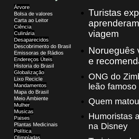
Árvore
Turistas ex
Bolsa de valores
Carta ao Leitor
aprenderam 
Ciência
viagem
Culinária
Desaparecidos
Descobrimento do Brasil
Norueguês v
Emissoras de Rádios
e recomenda
Endereços
Ú
teis
Historia do Brasil
Globalização
ONG do Zimb
Lixo Recicle
leão famoso
Mandamentos
Mapa do Brasil
Meio Ambiente
Quem matou 
Mulher
Musicas
Humoristas a
Paises
Plantas Medicinais
na Disney
Política
Olimpíadas