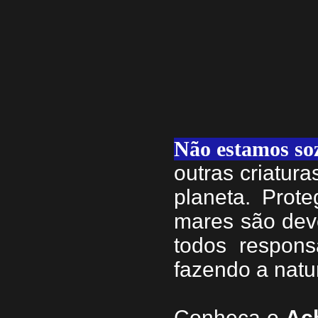
Não estamos so
outras criatur
planeta. Prote
mares são dev
todos respons
fazendo a natu
Conheça
o
A
c