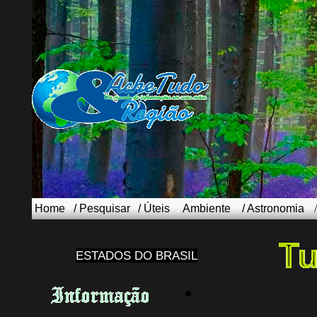
Home
/
Pesquisar
/
Úteis
/
Ambiente
/
Astronomia
ESTADOS DO BRASIL