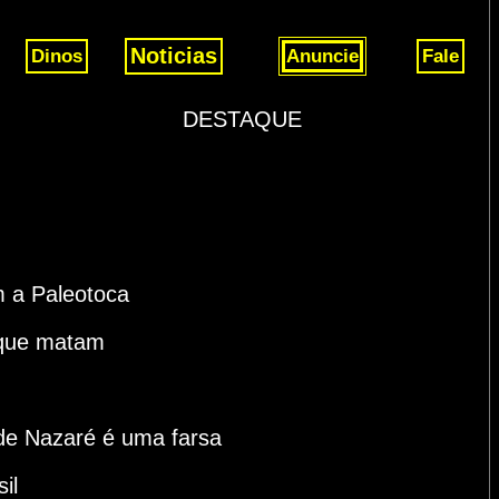
Noticias
Dinos
Anuncie
Fale
DESTAQUE
m a Paleotoca
s que matam
 de Nazaré é uma farsa
il