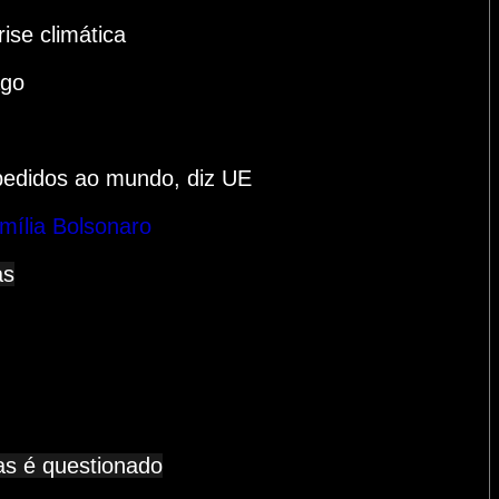
ise climática
ago
mpedidos ao mundo, diz UE
mília Bolsonaro
as
as é questionado