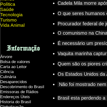
Cadela Mila morre apó
Política
Saúde
O que seres humanos 
Tecnologia
Turismo
Procurador federal de 
Vida Animal
O comunismo na China 
É necessário um presíd
Vaquita marinha captur
Árvore
Bolsa de valores
Quem são os piores crim
Carta ao Leitor
Ciência
Os Estados Unidos da 
Culinária
Desaparecidos
Não foi mostrado nem 
Descobrimento do Brasil
Emissoras de Rádios
Endereços
Ú
teis
Brasil esta perdendo a ú
Historia do Brasil
Globalização