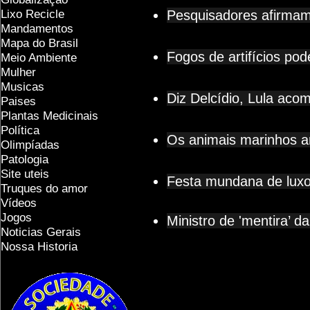
Lixo Recicle
Pesquisadores afirmam
Mandamentos
Mapa do Brasil
Fogos de artifícios po
Meio Ambiente
Mulher
Musicas
Diz Delcídio, Lula aco
Paises
Plantas Medicinais
Política
Os animais marinhos a
Olimpíadas
Patologia
Site uteis
Festa mundana de luxo 
Truques do amor
Vídeos
Jogos
Ministro de 'mentira’ d
Noticias Gerais
Nossa Historia