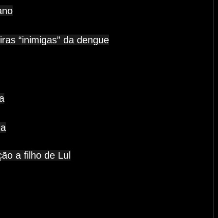
ano
iras “inimigas” da dengue
a
ia
ão a filho de Lul
a