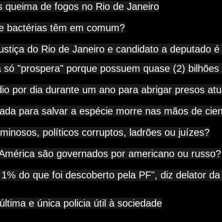
s queima de fogos no Rio de Janeiro
e bactérias têm em comum?
justiça do Rio de Janeiro e candidato a deputado 
só "prospera" porque possuem quase (2) bilhões
io por dia durante um ano para abrigar presos atua
ada para salvar a espécie morre nas mãos de cien
inosos, políticos corruptos, ladrões ou juízes?
América são governados por americano ou russo?
1% do que foi descoberto pela PF", diz delator d
ltima e única policia útil à sociedade