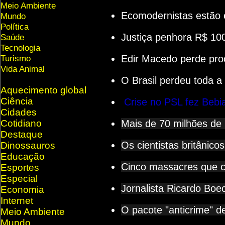
Meio Ambiente
Ecomodernistas estão e
Mundo
Política
Justiça penhora R$ 100
Saúde
Tecnologia
Turismo
Edir Macedo perde proce
Vida Animal
O Brasil perdeu toda a
Aquecimento global
Ciência
Crise no PSL fez Bebia
Cidades
Cotidiano
Mais de 70 milhões de b
Destaque
Os cientistas britânico
Dinossauros
Educação
Cinco massacres que c
Esportes
Especial
Jornalista Ricardo Boe
Economia
Internet
O pacote "anticrime" d
Meio Ambiente
Mundo