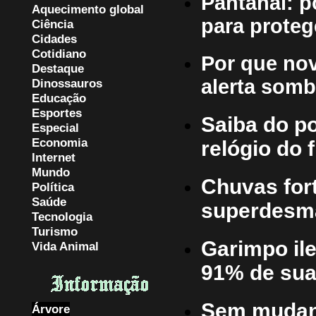
Pantanal: p
Aquecimento global
para proteg
Ciência
Cidades
Cotidiano
Por que nov
Destaque
alerta somb
Dinossauros
Educação
Esportes
Saiba do po
Especial
Economia
relógio do
Internet
Mundo
Chuvas fort
Política
Saúde
superdesm
Tecnologia
Turismo
Garimpo ile
Vida Animal
91% de sua
Sem mudanç
Árvore