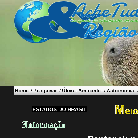
Home
/
Pesquisar
/
Úteis
/
Ambiente
/
Astronomia
ESTADOS DO BRASIL