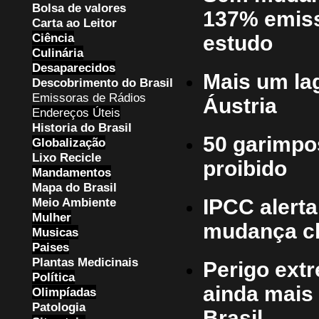
Bolsa de valores
137% emiss
Carta ao Leitor
Ciência
estudo
Culinária
Desaparecidos
Mais um la
Descobrimento do Brasil
Emissoras de Rádios
Áustria
Endereços
Ú
teis
Historia do Brasil
50 garimpos
Globalização
Lixo Recicle
proibido
Mandamentos
Mapa do Brasil
Meio Ambiente
IPCC alerta
Mulher
mudança cl
Musicas
Paises
Plantas Medicinais
Perigo extr
Política
ainda mais 
Olimpíadas
Patologia
Brasil