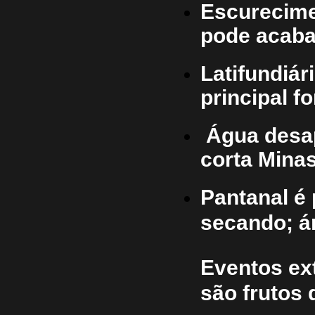
Escurecime
pode acaba
Latifundiár
principal f
Água desa
corta Mina
Pantanal é 
secando; á
Eventos ext
são frutos