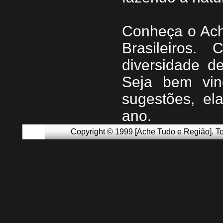
Conheça
o
A
c
Brasileiros.
diversidade d
Seja b
em vin
sugestões, e
ano.
Copyright © 1999 [Ache Tudo e Região]. To