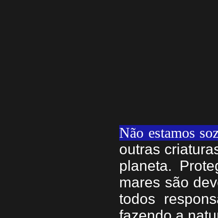
Não estamos soz
outras criatur
planeta. Prote
mares são dev
todos respons
fazendo a natu