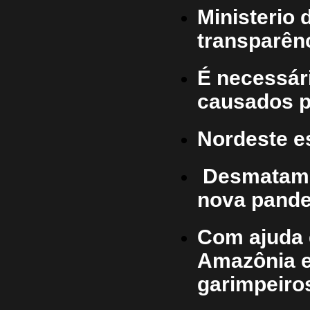
Ministerio
transparên
É necessár
causados p
Nordeste es
Desmatame
nova pande
Com ajuda d
Amazônia e
garimpeiro