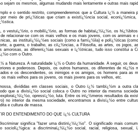
½o sejam os mesmos, algumas mudando mais lentamente e outras mais rapi
mplo e o sentido restrito, compreenderemos que a Cultura ï¿½ a maneira p
r meio de prï¿½ticas que criam a existï¿½ncia social, econï¿½mica, 
ï¿½stica.
ia, o vestuï¿½rio, o mobiliï¿½rio, as formas de habitaï¿½ï¿½o, os hï¿½bit
de relacionar-se com os mais velhos e os mais jovens, com os animais e c
cnicas, as instituiï¿½ï¿½es sociais (como a famï¿½lia) e polï¿½ticas (como
te, a guerra, o trabalho, as ciï¿½ncias, a Filosofia, as artes, os jogos, a
es amorosas, as diferenï¿½as sexuais e ï¿½tnicas, tudo isso constitui a C
ï¿½o com o Outro.
¿½ a Natureza. A naturalidade ï¿½ o Outro da humanidade. A seguir, os deu
riores e poderosos. Depois, os outros humanos, os diferentes de nï¿½s
ssados e os descendentes, os inimigos e os amigos, os homens para as m
os mais velhos para os jovens, os mais jovens para os velhos, etc.
ssa, divididas em classes sociais, o Outro ï¿½ tambï¿½m a outra cla
odo que a divisï¿½o social coloca o Outro no interior da mesma socieda
, exploraï¿½ï¿½o, opressï¿½o, luta. Entre os inï¿½meros resultados da exis
tro) no interior da mesma sociedade, encontramos a divisï¿½o entre cultura
udita e cultura de massa.
RTIR DO ENTENDIMENTO DO QUE ï¿½ CULTURA
criminar significa "fazer uma distinï¿½ï¿½o". O significado mais comum
sociolï¿½gica: a discriminaï¿½ï¿½o social, racial, religiosa, sexual, 