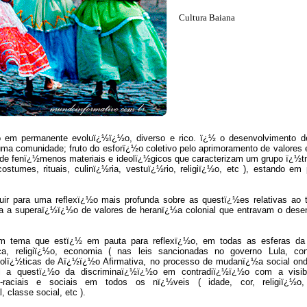
Cultura Baiana
 em permanente evoluï¿½ï¿½o, diverso e rico. ï¿½ o desenvolvimento 
a comunidade; fruto do esforï¿½o coletivo pelo aprimoramento de valores e
o de fenï¿½menos materiais e ideolï¿½gicos que caracterizam um grupo ï¿½t
stumes, rituais, culinï¿½ria, vestuï¿½rio, religiï¿½o, etc ), estando em
ibuir para uma reflexï¿½o mais profunda sobre as questï¿½es relativas ao
 para a superaï¿½ï¿½o de valores de heranï¿½a colonial que entravam o dese
tema que estï¿½ em pauta para reflexï¿½o, em todas as esferas da 
ca, religiï¿½o, economia ( nas leis sancionadas no governo Lula, co
olï¿½ticas de Aï¿½ï¿½o Afirmativa, no processo de mudanï¿½a social on
l a questï¿½o da discriminaï¿½ï¿½o em contradiï¿½ï¿½o com a visibi
co-raciais e sociais em todos os nï¿½veis ( idade, cor, religiï¿½o,
 classe social, etc ).