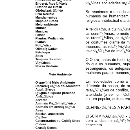
Emissoras de Rï¿½dios
vï¿½rias sociedades nï¿
Endereï¿½os
ï¿½
teis
Historia do Brasil
Globalizaï¿½ï¿½o
Se reunirmos o sentido a
Lixo Recicle
humanos se humanizam po
Mandamentos
religiosa, intelectual e art
Mapa do Brasil
Meio ambiente
Mulher
A religiï¿½o, a culinï¿½r
Musicas
as cerimï¿½nias, o modo 
Paises
os utensï¿½lios, as tï¿½
Plantas Medicinais
Piadas
os costumes diante da mor
Polï¿½tica
tribunais, as relaï¿½ï¿½
Olimpï¿½adas
invenï¿½ï¿½o da relaï¿½
Patologia
Sites
Truques do amor
O Outro, antes de tudo, ï
Vï¿½deos
do que os humanos, supe
Nossa Historia
estrangeiros, os antepa
mulheres para os homens, 
Meio Ambiente
Em sociedades como a no
O que ï¿½ Meio Ambiente
diferente da nossa, de m
Declaraï¿½ï¿½o do Ambiente
Aquï¿½feros
relaï¿½ï¿½es de conflito
ï¿½gua o liquido precioso
alteridade (o ser, um Ou
Anfï¿½bios
cultura popular, cultura er
Arvores
Animais Prï¿½-histï¿½rico
Animais em extinï¿½ï¿½o
DEFINIï¿½ï¿½ES A PA
Aves
Baleias ancestrais
DISCRIMINAï¿½ï¿½O - Dis
Cï¿½es
com a discriminaï¿½ï¿½o 
Celenterados ou Cnidï¿½rios
Cobras
especista.
Crustï¿½ceos