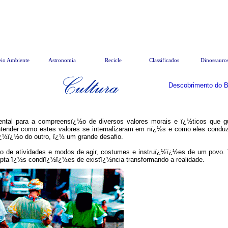
io Ambiente
Astronomia
Recicle
Classificados
Dinossauro
Descobrimento do Br
tal para a compreensï¿½o de diversos valores morais e ï¿½ticos que 
ntender como estes valores se internalizaram em nï¿½s e como eles cond
½ï¿½o do outro, ï¿½ um grande desafio.
o de atividades e modos de agir, costumes e instruï¿½ï¿½es de um povo.
pta ï¿½s condiï¿½ï¿½es de existï¿½ncia transformando a realidade.