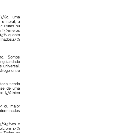
½ï¿½o, uma
e literal, a
culturas ou
 inï¿½meros
eï¿½ quanto
ilhados.ï¿½
smo. Somos
ngularidade
 universal.
¿½logo entre
aria sendo
a-se de uma
po ï¿½tnico
or ou maior
eterminados
iï¿½ï¿½es e
olclore ï¿½
½o!Todos os