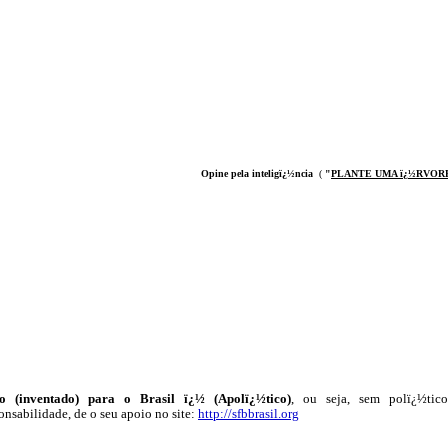
Opine pela inteligï¿½ncia
(
"
PLANTE UMA ï¿½RVOR
 (inventado) para o Brasil ï¿½ (Apolï¿½tico)
, ou seja, sem polï¿½tico
onsabilidade, de o seu apoio no site:
http://sfbbrasil.org