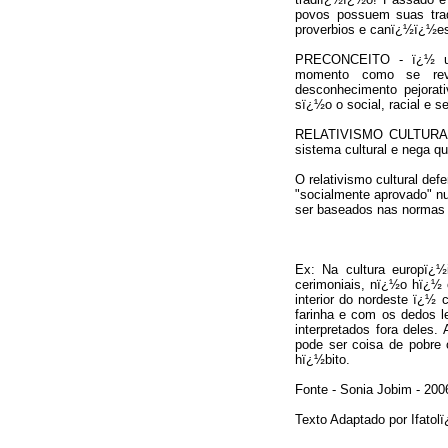
povos possuem suas trad
proverbios e canï¿½ï¿½es
PRECONCEITO - ï¿½ uma
momento como se reve
desconhecimento pejorat
sï¿½o o social, racial e s
RELATIVISMO CULTURAL - 
sistema cultural e nega 
O relativismo cultural de
"socialmente aprovado" n
ser baseados nas normas 
Ex: Na cultura europï¿½
cerimoniais, nï¿½o hï¿½
interior do nordeste ï¿½
farinha e com os dedos l
interpretados fora dele
pode ser coisa de pobre
hï¿½bito.
Fonte - Sonia Jobim - 200
Texto Adaptado por Ifatol