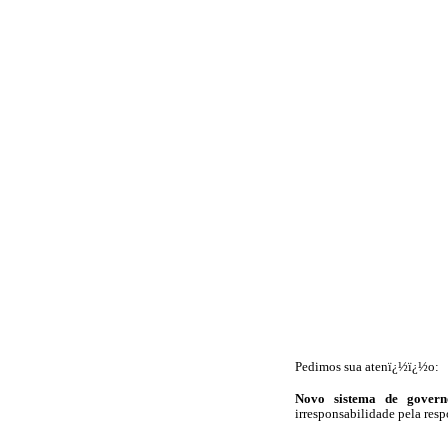
Pedimos sua atenï¿½ï¿½o:
Novo sistema de governo
irresponsabilidade pela resp