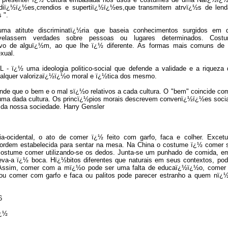
iï¿½ï¿½es,crendios e supertiï¿½ï¿½es,que transmitem atrvï¿½s de lend
 ".
 atitute discriminatï¿½ria que baseia conhecimentos surgidos em d
lassem verdades sobre pessoas ou lugares determinados. Costu
ivo de alguï¿½m, ao que lhe ï¿½ diferente. As formas mais comuns de 
exual.
ï¿½ uma ideologia politico-social que defende a validade e a riqueza 
qualquer valorizaï¿½ï¿½o moral e ï¿½tica dos mesmo.
fende que o bem e o mal sï¿½o relativos a cada cultura. O "bem" coincide c
uma dada cultura. Os princï¿½pios morais descrevem convenï¿½ï¿½es soci
da nossa sociedade. Harry Gensler
ia-ocidental, o ato de comer ï¿½ feito com garfo, faca e colher. Excet
 ordem estabelecida para sentar na mesa. Na China o costume ï¿½ comer 
 costume comer utilizando-se os dedos. Junta-se um punhado de comida, e
eva-a ï¿½ boca. Hï¿½bitos diferentes que naturais em seus contextos, po
s. Assim, comer com a mï¿½o pode ser uma falta de educaï¿½ï¿½o, comer
 ou comer com garfo e faca ou palitos pode parecer estranho a quem nï¿
6
ï¿½