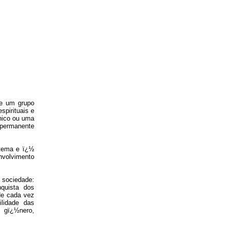
de um grupo
spirituais e
nico ou uma
 permanente
 tema e ï¿½
nvolvimento
sociedade:
nquista dos
de cada vez
lidade das
 gï¿½nero,