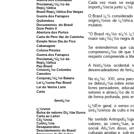
Guerra dos Emboabas
Cada vez mais se exige
Proclamaï¿½ï¿½o da
importï¿½ncia junto ï¿½s
Repï¿½blica
Brasil Repï¿½blica Era Vargas
O Brasil ï¿½ considerado 
Guerra dos Farrapos
originï¿½rios de ï¿½fric
Quilombos
mulatos.
Documentos do Brasil
Dom Pedro ll
Abertura dos Portos
"O Brasil nï¿½o sï¿½ ï¿
Carta de Pero Vaz de Caminha
maior naï¿½ï¿½o negra d
Estado Novo Dia do Fico
Cabanagem
Se entendermos que cad
Coluna Prestes
compreensï¿½o de que hï
Guerra dos Farrapos
respeito compreende a li
Proclamaï¿½ï¿½o da
Repï¿½blica
A histï¿½ria ocidental
Pau Brasil
desencadeadores do fenï¿
Cristovï¿½o Colombo
Canudos
Conjuraï¿½ï¿½o Baiana
No sï¿½c. XXI, uma parc
Lei ï¿½urea Pau Brasil
se debruï¿½a sobre estes
Lei do Ventre Livre
livres pensadores, educad
Carta
setores e atravï¿½s de t
de forma profunda, pois 
Serviï¿½o
ï¿½Em geral, o senso c
ï¿½rvore
sinï¿½nimos de culto e in
Bolsa de valores Dï¿½lar Euros
Carta ao Leitor
No sentido Antropolï¿½gi
Ciï¿½ncia
Culinï¿½ria
valores, as crenï¿½as, 
Desaparecidos
social. Alï¿½m disso, u
Descobrimento do Brasil
culturais amplas e, sob e