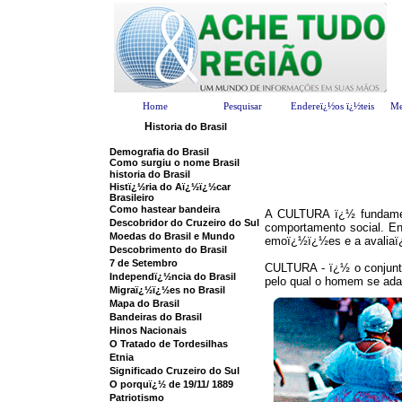
Home
Pesquisar
Endereï¿½os ï¿½teis
Me
H
istoria do Brasil
Demografia do Brasil
Como surgiu o nome Brasil
historia do Brasil
Histï¿½ria do Aï¿½ï¿½car
Brasileiro
Como hastear bandeira
A CULTURA ï¿½ fundamen
Descobridor do Cruzeiro do Sul
comportamento social. E
Moedas do Brasil e Mundo
emoï¿½ï¿½es e a avaliaï¿
Descobrimento do Brasil
7 de Setembro
CULTURA - ï¿½ o conjunt
Independï¿½ncia do Brasil
pelo qual o homem se ada
Migraï¿½ï¿½es no Brasil
Mapa do Brasil
Bandeiras do Brasil
Hinos Nacionais
O Tratado de Tordesilhas
Etnia
Significado Cruzeiro do Sul
O porquï¿½ de 19/11/ 1889
Patriotismo