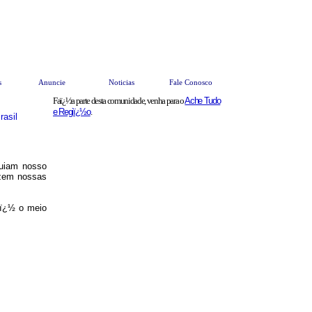
s
Anuncie
Noticias
Fale Conosco
Faï¿½a parte desta comunidade, venha para o
Ache Tudo
e Regiï¿½o
.
asil
guiam nosso
uzem nossas
 ï¿½ o meio