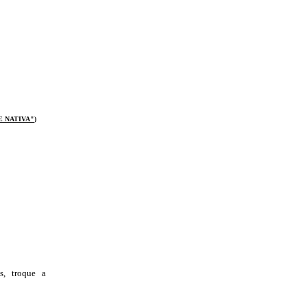
E NATIVA
"
)
s, troque a