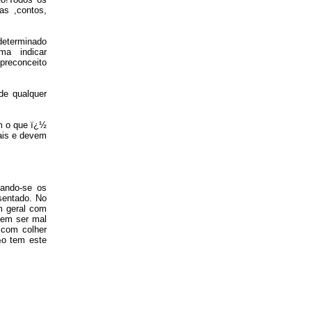
as ,contos,
eterminado
ma indicar
preconceito
de qualquer
om o que ï¿½
ais e devem
uando-se os
sentado. No
m geral com
dem ser mal
 com colher
½o tem este