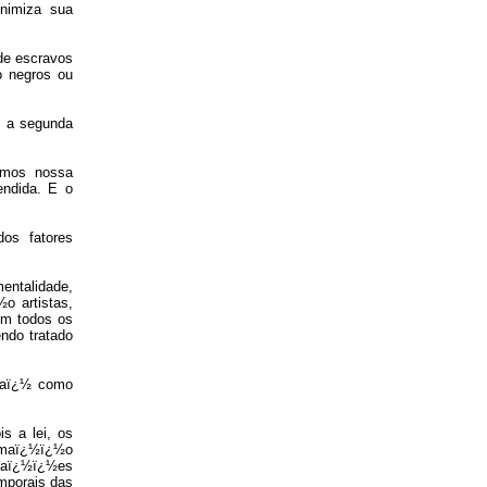
nimiza sua
 de escravos
o negros ou
, a segunda
amos nossa
endida. E o
dos fatores
entalidade,
o artistas,
 Em todos os
ndo tratado
raï¿½ como
s a lei, os
ormaï¿½ï¿½o
rmaï¿½ï¿½es
emporais das