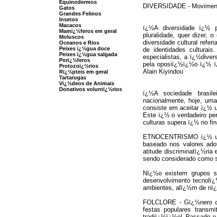
Equinodermos
DIVERSIDADE - Movimento 
Gatos
Grandes Felinos
Insetos
Macacos
ï¿½A diversidade ï¿½ 
Mamï¿½feros em geral
pluralidade, quer dizer, 
Moluscos
diversidade cultural ref
Oceanos e Rios
Peixes ï¿½gua doce
de identidades culturai
Peixes ï¿½gua salgada
especialistas, a ï¿½div
Porï¿½feros
pela oposiï¿½ï¿½o ï¿½ ï
Protozoï¿½rios
Alain Kiyindou
Rï¿½pteis em geral
Tartarugas
Vï¿½deos de Animais
Donativos voluntï¿½rios
ï¿½A sociedade brasile
nacionalmente, hoje, uma
consiste em aceitar ï¿½ 
Este ï¿½ o verdadeiro per
culturas supera ï¿½ no fin
ETNOCENTRISMO ï¿½ uma 
baseado nos valores ado
atitude discriminatï¿½ri
sendo considerado como su
Nï¿½o existem grupos su
desenvolvimento tecnolï
ambientes, alï¿½m de nï¿
FOLCLORE - Gï¿½nero de 
festas populares transm
tradiï¿½ï¿½o! Passado 