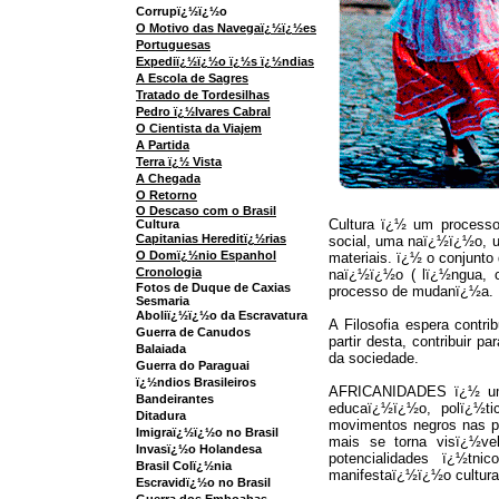
Corrupï¿½ï¿½o
O Motivo das Navegaï¿½ï¿½es
Portuguesas
Expediï¿½ï¿½o ï¿½s ï¿½ndias
A Escola de Sagres
Tratado de Tordesilhas
Pedro ï¿½lvares Cabral
O Cientista da Viajem
A Partida
Terra ï¿½ Vista
A Chegada
O Retorno
O Descaso com o Brasil
Cultura ï¿½ um processo
Cultura
Capitanias Hereditï¿½rias
social, uma naï¿½ï¿½o, um
O Domï¿½nio Espanhol
materiais. ï¿½ o conjunt
Cronologia
naï¿½ï¿½o ( lï¿½ngua, co
Fotos de Duque de Caxias
processo de mudanï¿½a.
Sesmaria
Aboliï¿½ï¿½o da Escravatura
A Filosofia espera contr
Guerra de Canudos
partir desta, contribuir
Balaiada
da sociedade.
Guerra do Paraguai
ï¿½ndios Brasileiros
AFRICANIDADES ï¿½ um 
Bandeirantes
educaï¿½ï¿½o, polï¿½ti
Ditadura
movimentos negros nas p
Imigraï¿½ï¿½o no Brasil
mais se torna visï¿½ve
Invasï¿½o Holandesa
potencialidades ï¿½tni
Brasil Colï¿½nia
manifestaï¿½ï¿½o cultural,
Escravidï¿½o no Brasil