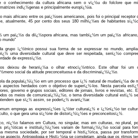
 o conhecimento da cultura africana sem o vï¿½u do folclore que mi
 matrizes indï¿½genas e principalmente europï¿½ia.
o mais africano entre os paï¿½ses americanos, pois foi o principal receptor
a e, atualmente, 45 por cento dos seus 180 milhï¿½es de habitantes sï¿½
½ um paï¿½s da diï¿½spora africana, mas tambï¿½m um paï¿½s africano
o mundo"
a grupo ï¿½tnico possui sua forma de se expressar no mundo, ampli
¿½ uma diversidade cultural que deve ser respeitada, senï¿½o compre
berdade de expressï¿½o.
 nos deixou de heranï¿½a o olhar etnocï¿½ntrico. Este olhar foi um 
½meno social da atitude preconceituosa e da discriminaï¿½ï¿½o.
ela da populaï¿½ï¿½o em um processo que ï¿½ natural de mudanï¿½a de m
 aspectos herdados com o objetivo de superï¿½-los. Nesta parcela estï¿½
ores, governo e grupos sociais, editores de jornais, livros e revistas, etc.
odos os meios de comunicaï¿½ï¿½o, o tema diversidade cultural estï¿½ se
entendem que sï¿½ assim, se poderï¿½ avanï¿½ar.
omum emprega as expressï¿½es ï¿½ter culturaï¿½ e ï¿½nï¿½o ter cultu
culto, o que gera uma sï¿½rie de distorï¿½ï¿½es e preconceitosï¿½.
co, nï¿½o falamos em Cultura, no singular, mas em culturas, no plural, poi
as prï¿½ticas e instituiï¿½ï¿½es variam de formaï¿½ï¿½o social para f
ma mesma sociedade, por ser temporal e histï¿½rica, passa por transfo
sse aspecto, Antropologia e Histï¿½ria se completam, ainda que os ritmos t