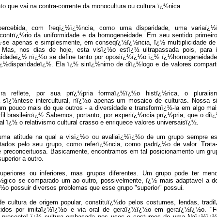
que vai na contra-corrente da monocultura ou cultura ï¿½nica.
percebida, com freqï¿½ï¿½ncia, como uma disparidade, uma variaï¿
o contrï¿½rio da uniformidade e da homogeneidade. Em seu sentido primeiro 
eria-se apenas e simplesmente, em conseqï¿½ï¿½ncia, ï¿½ multiplicidade de 
s. Mas, nos dias de hoje, esta visï¿½o estï¿½ ultrapassada pois, para
ersidadeï¿½ nï¿½o se define tanto por oposiï¿½ï¿½o ï¿½ ï¿½homogeneidad
¿½disparidadeï¿½. Ela ï¿½ sinï¿½nimo de diï¿½logo e de valores compart
ira reflete, por sua prï¿½pria formaï¿½ï¿½o histï¿½rica, o plurali
 sï¿½ntese intercultural, nï¿½o apenas um mosaico de culturas. Nossa si
um pouco mais do que outros - a diversidade e transformï¿½-la em algo mais
fil brasileiroï¿½ Sabemos, portanto, por experiï¿½ncia prï¿½pria, que o diï
al ï¿½ o relativismo cultural crasso e enriquece valores universaisï¿½.
atitude na qual a visï¿½o ou avaliaï¿½ï¿½o de um grupo sempre est
tados pelo seu grupo, como referï¿½ncia, como padrï¿½o de valor. Trat
a e preconceituosa. Basicamente, encontramos em tal posicionamento um gru
perior a outro.
periores ou inferiores, mas grupos diferentes. Um grupo pode ter men
¿½gico se comparado um ao outro, possivelmente, ï¿½ mais adaptavel a d
½o possuir diversos problemas que esse grupo "superior" possui.
cultura de origem popular, constituï¿½do pelos costumes, lendas, trad
itidos por imitaï¿½ï¿½o e via oral de geraï¿½ï¿½o em geraï¿½ï¿½o. "F
e presente! ï¿½ cultura embasada nos usos e costumes de uma Naï¿½ï¿