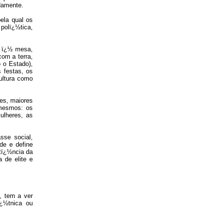
damente.
ela qual os
polï¿½tica,
os ï¿½ mesa,
om a terra,
 o Estado),
s festas, os
ultura como
ses, maiores
 mesmos: os
ulheres, as
sse social,
de e define
tï¿½ncia da
 de elite e
, tem a ver
ï¿½tnica ou