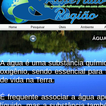
Home
Pesquisar
Úteis
Ambiente
A
ÁGU
A água é uma substância quími
oxigênio, sendo essencial para
de vida na Terra.
É frequente associar a água a
líquido, mas a substância tamb