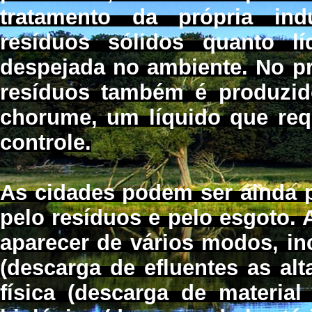
tratamento da própria ind
resíduos sólidos quanto lí
despejada no ambiente. No p
resíduos também é produzid
chorume, um líquido que req
controle.
As cidades podem ser ainda p
pelo resíduos e pelo esgoto.
aparecer de vários modos, in
(descarga de efluentes as alt
física (descarga de materia