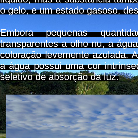
o gelo, e um estado gasoso, de
Embora pequenas quanti
transparentes a olho nu, a ág
coloração levemente azulada. Ao
a água possui uma cor intríns
seletivo de absorção da luz.