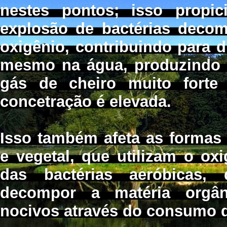
nestes pontos; isso propi
explosão de bactérias deco
oxigênio, contribuindo para 
mesmo na água, produzindo s
gás de cheiro muito forte
concetração é elevada.
Isso também afeta as formas 
e vegetal, que utilizam o ox
das bactérias aeróbicas,
decompor a matéria orgân
nocivos através do consumo d