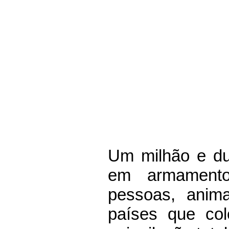
As 10 Floresta
Fauna e flora d
se faz para reve
Um milhão e du
em armamento
pessoas, anima
países que c