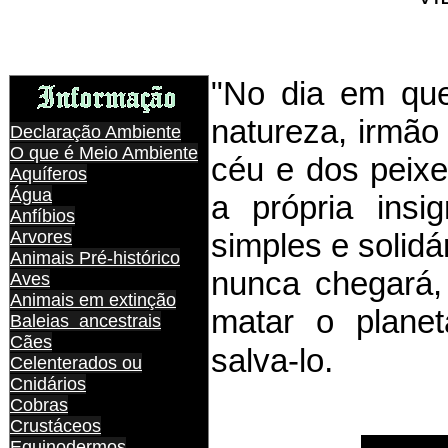
"No dia em qu
natureza, irmão
Declaração Ambiente
O que é Meio Ambiente
céu e dos peixe
Aquíferos
Água
a própria insi
Anfíbios
Arvores
simples e solidá
Animais Pré-histórico
nunca chegará
Aves
Animais em extinção
matar o plane
Baleias ancestrais
Cães
.
salva-lo
Celenterados ou
Cnidários
Cobras
Crustáceos
Equinodermos