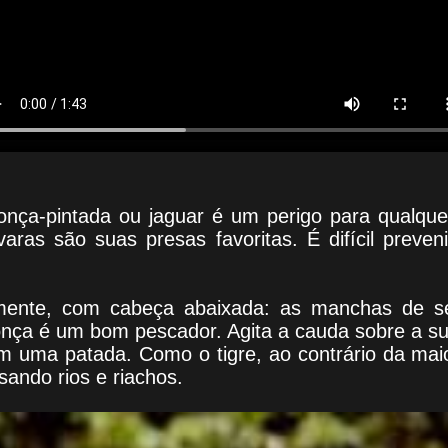
nça-pintada ou jaguar é um perigo para qualque
aras são suas presas favoritas. É difícil preven
amente, com cabeça abaixada: as manchas de s
nça é um bom pescador. Agita a cauda sobre a supe
m uma patada. Como o tigre, ao contrário da maior
ando rios e riachos.