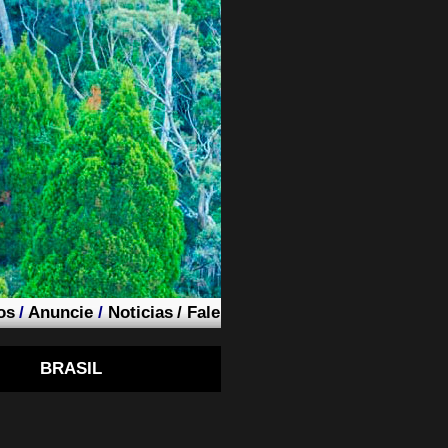
os
/
Anuncie
/
Noticias
/
Fale
BRASIL