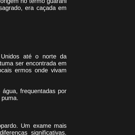
m origem no termo guarani
 sagrado, era caçada em
 Unidos até o norte da
ostuma ser encontrada em
locais ermos onde vivam
e água, frequentadas por
o puma.
leopardo. Um exame mais
erenças significativas.