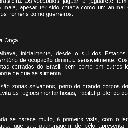
asileira. Os vocábulos "jaguar" e "jaguaretê" tê
gia maia, apesar ter sido cotada como um animal
 dos homens como guerreiros.
da Onça
alhava, inicialmente, desde o sul dos Estados
erritório de ocupação diminuiu sensivelmente. C
matas cerradas do Brasil, bem como em outros 
rte de que se alimenta.
l são zonas selvagens, perto de grande corpos d
Evita as regiões montanhosas, habitat preferido d
ada se parece muito, à primeira vista, com o 
udo, que sua padronagem de pêlo apresenta dif