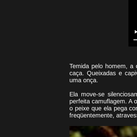
Temida pelo homem, a o
caça. Queixadas e capiv
uma onça.
Ela move-se silencios
perfeita camuflagem. A o
o peixe que ela pega co
freqüentemente, atravess