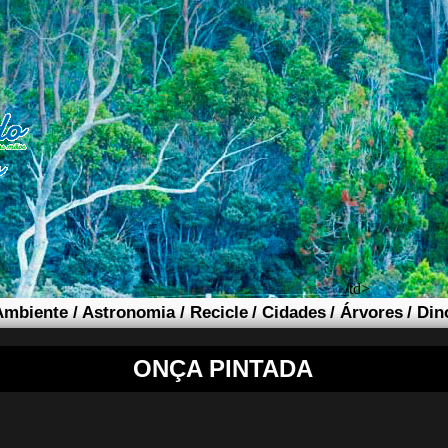
/td>
Ambiente
/
Astronomia
/
Recicle
/
Cidades
/
Árvores
/
Din
ONÇA PINTADA