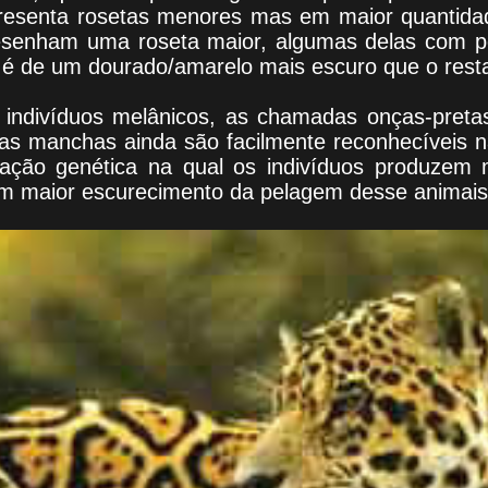
resenta rosetas menores mas em maior quantid
esenham uma roseta maior, algumas delas com p
 é de um dourado/amarelo mais escuro que o rest
indivíduos melânicos, as chamadas onças-preta
as manchas ainda são facilmente reconhecíveis n
ção genética na qual os indivíduos produzem 
um maior escurecimento da pelagem desse animais