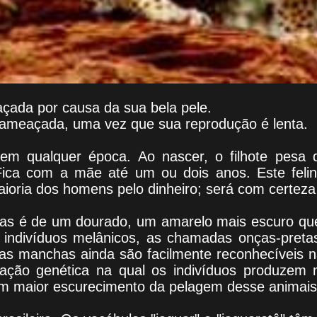
açada por causa da sua bela pele.
á ameaçada, uma vez que sua reprodução é lenta.
em qualquer época. Ao nascer, o filhote pesa
ica com a mãe até um ou dois anos. Este felino
ioria dos homens pelo dinheiro; será com certeza 
has é de um dourado, um amarelo mais escuro que
indivíduos melânicos, as chamadas onças-preta
as manchas ainda são facilmente reconhecíveis n
ção genética na qual os indivíduos produzem 
um maior escurecimento da pelagem desse animais