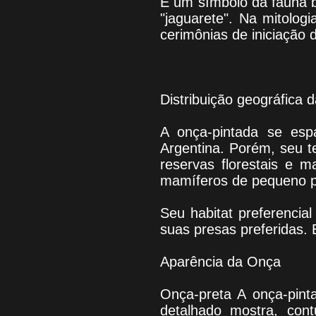
É um símbolo da fauna br
"jaguarete". Na mitolo
cerimônias de iniciação
Distribuição geográfica 
A onça-pintada se esp
Argentina. Porém, seu t
reservas florestais e 
mamíferos de pequeno po
Seu habitat preferencia
suas presas preferidas. 
Aparência da Onça
Onça-preta A onça-pint
detalhado mostra, cont