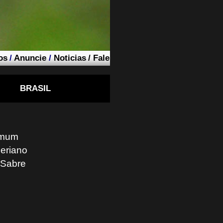
os
/
Anuncie
/
Noticias
/
Fale
BRASIL
omum
beriano
 Sabre