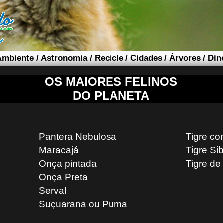
Ambiente
/
Astronomia
/
Recicle
/
Cidades
/
Árvores
/
Din
OS MAIORES FELINOS
DO PLANETA
Pantera Nebulosa
Tigre c
Maracajá
Tigre Si
Onça pintada
Tigre de
Onça Preta
Serval
Suçuarana ou Puma