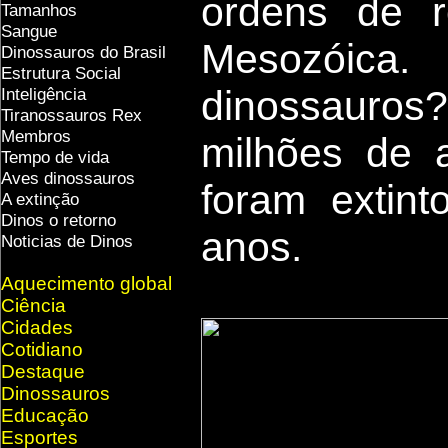
ordens de r
Tamanhos
Sangue
Mesozóica
Dinossauros do Brasil
Estrutura Social
dinossauros
Inteligência
Tiranossauros Rex
Membros
milhões de a
Tempo de vida
Aves dinossauros
foram extin
A extinção
Dinos o retorno
anos.
Noticias de Dinos
Aquecimento global
Ciência
Cidades
Cotidiano
Destaque
Dinossauros
Educação
Esportes