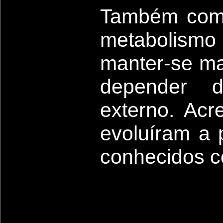
Também como
metabolismo
manter-se ma
depender 
externo. Acr
evoluíram a p
conhecidos c