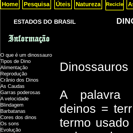
Home
Pesquisa
Úteis
Natureza
A
Recicle
DIN
ESTADOS DO BRASIL
O que é um dinossauro
Tipos de Dino
Dinossauros
Alimentação
Reprodução
Crânio dos Dinos
As Caudas
A palavra
Garras poderosas
A velocidade
Blindagem
deinos = terr
Barbatanas
Cores dos dinos
termo usado 
Os sons
Evolução