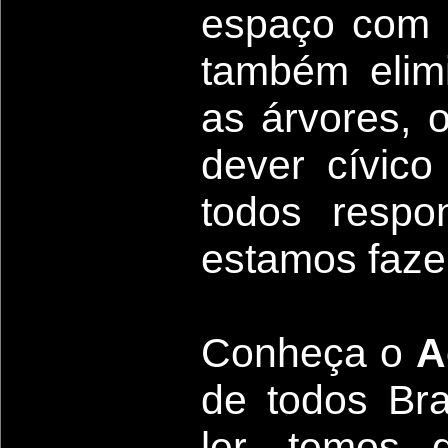
espaço com o
também elimi
as árvores, 
dever cívic
todos respo
estamos faze
Conheça
o
A
de todos Bras
ler, temos