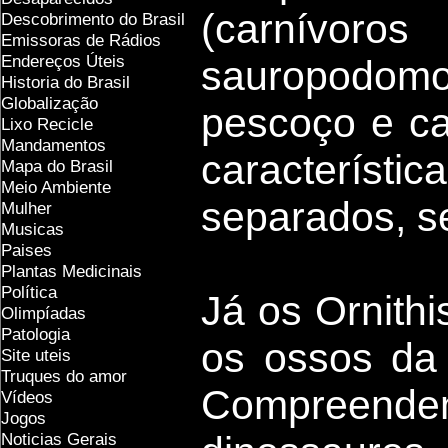
(carnív
Descobrimento do Brasil
Emissoras de Rádios
Endereços
Ú
teis
sauropodo
Historia do Brasil
Globalização
pescoço e ca
Lixo Recicle
Mandamentos
característi
Mapa do Brasil
Meio Ambiente
separados, s
Mulher
Musicas
Paises
Plantas Medicinais
Política
Já os Ornithi
Olimpíadas
Patologia
os ossos da 
Site uteis
Truques do amor
Compreendem
Vídeos
Jogos
Noticias Gerais