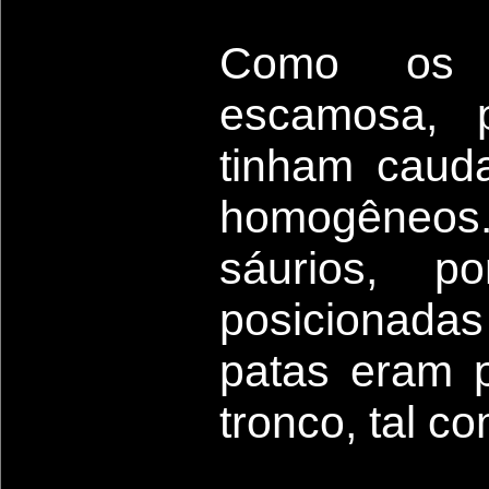
Como os r
escamosa, 
tinham cauda
homogêneos
sáurios, p
posicionadas
patas eram p
tronco, tal c