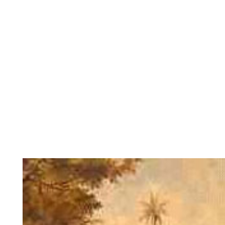
que não se tratava d
enorme área contin
novamente o nome fos
Santa Cruz. Após a de
1511, a região ficou co
atualmente: Brasil.