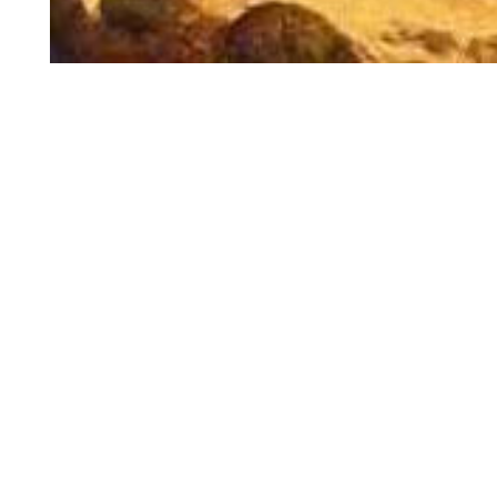
Muitos críticos salie
“descobrimento” é
eurocêntrica, uma vez 
indígenas habitando o B
e disputas territoria
explorar as novas t
elaboram o Tratado d
Tratado estabelecia q