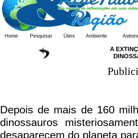
Home
Pesquisar
Úteis
Ambiente
Astron
A EXTIN
DINOS
Public
Depois de mais de 160 milh
dinossauros misteriosame
desaparecem do planeta par