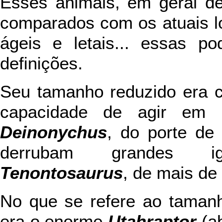
Esses animais, em geral d
comparados com os atuais lob
ágeis e letais... essas 
definições.
Seu tamanho reduzido era c
capacidade de agir em 
Deinonychus
, do porte de
derrubam grandes i
Tenontosaurus
, de mais de
No que se refere ao tamanh
era o enorme
Utahraptor
(ab