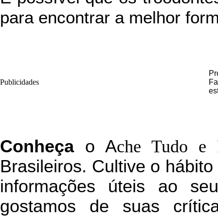
para encontrar a melhor for
Pr
Publicidades
Fa
es
C
onheça
o
A
che Tudo e 
Brasileiros. Cultive o hábit
informações úteis
ao seu 
g
ostamos de suas crític