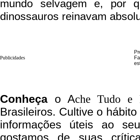
mundo selvagem e, por qu
dinossauros reinavam absolu
Pr
Publicidades
Fa
es
C
onheça
o
A
che Tudo e 
Brasileiros. Cultive o hábit
informações úteis
ao seu 
g
ostamos de suas crític