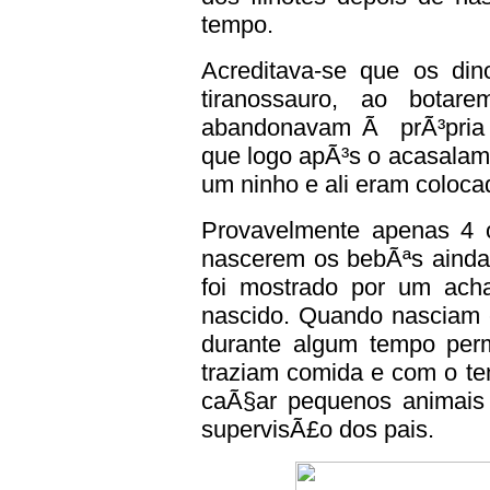
tempo.
Acreditava-se que os din
tiranossauro, ao botar
abandonavam Ã prÃ³pria s
que logo apÃ³s o acasalam
um ninho e ali eram coloca
Provavelmente apenas 4 
nascerem os bebÃªs ainda
foi mostrado por um ach
nascido. Quando nasciam 
durante algum tempo per
traziam comida e com o t
caÃ§ar pequenos animais
supervisÃ£o dos pais.