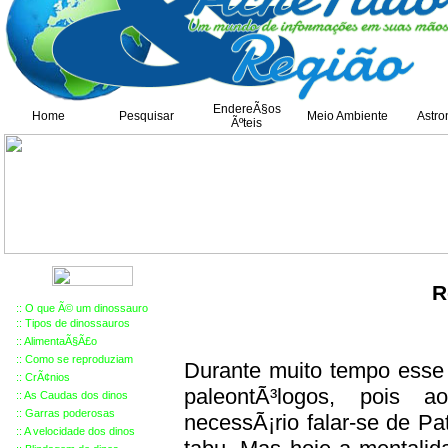
EndereÃ§os
Home
Pesquisar
Meio Ambiente
Astro
Ãºteis
R
::
O que Ã© um dinossauro
::
Tipos de dinossauros
::
AlimentaÃ§Ã£o
::
Como se reproduziam
Durante muito tempo esse 
::
Cr
Ã¢
nios
paleontÃ³logos, pois 
::
As Caudas dos dinos
::
Garras poderosas
necessÃ¡rio falar-se de Pa
::
A velocidade dos dinos