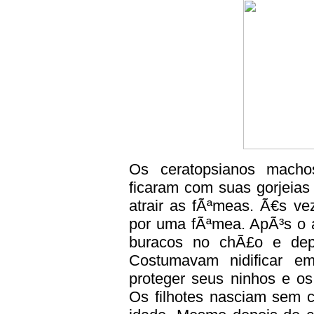
Os ceratopsianos mach
ficaram com suas gorjeias
atrair as fÃªmeas. Ã€s v
por uma fÃªmea. ApÃ³s o 
buracos no chÃ£o e depo
Costumavam nidificar e
proteger seus ninhos e os
Os filhotes nasciam sem c