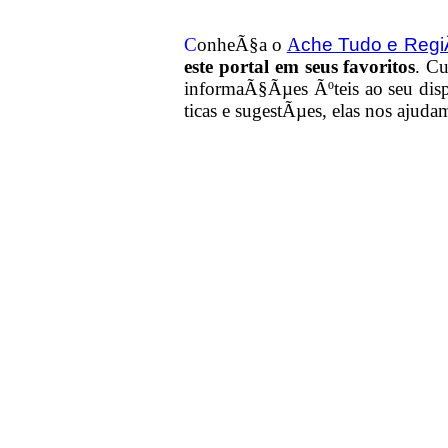
che Tudo e Reg
C
onheÃ§a o
A
este portal em seus favoritos
. Cu
informaÃ§Ãµes Ãºteis
ao seu dis
ticas e sugestÃµes, elas nos ajuda
Copyright Â© 1999 [Ache