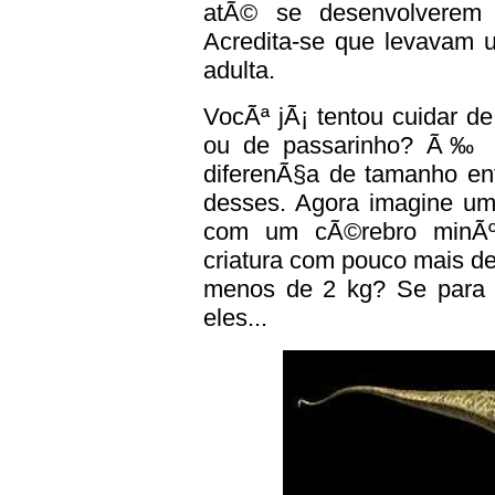
atÃ© se desenvolverem 
Acredita-se que levavam u
adulta.
VocÃª jÃ¡ tentou cuidar d
ou de passarinho? Ã‰ mui
diferenÃ§a de tamanho en
desses. Agora imagine um
com um cÃ©rebro minÃºs
criatura com pouco mais d
menos de 2 kg? Se para nÃ
eles...