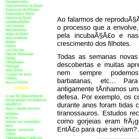
::
Desaparecidos
::
Descobrimento do Brasil
::
Emissoras de RÃ¡dios
::
EndereÃ§os
Ãš
teis
Ao falarmos de reproduÃ§Ã
::
Historia do Brasil
::
GlobalizaÃ§Ã£o
o processo que a envolve
::
Lixo Recicle
::
Mandamentos
pela incubaÃ§Ã£o e nas
::
Mapa do Brasil
::
Meio ambiente
crescimento dos filhotes.
::
Mulher
::
Paises
::
Lixo Recicle
::
Plantas Medicinais
Todas as semanas novas
::
Piadas
::
OlimpÃ­adas
descobertas e muitas apr
::
Patologia
::
Sites Ãºteis
nem sempre podemos e
::
Truques do amor
::
VÃ­deos
barbatanas, etc... Par
::
Nossa Historia
antigamente tÃ­nhamos um
ANIMAIS
defesa. Por exemplo, os c
::
O que Ã© Meio Ambiente
::
DeclaraÃ§Ã£o do Ambiente
durante anos foram tidas 
::
AquÃ­feros
::
Ãgua o liquido precioso
tiranossauros. Estudos re
::
AnfÃ­bios
::
Arvores
como gorjeias eram frÃ¡
::
Animais em extinÃ§Ã£o
::
Aves
EntÃ£o para que serviam? A
::
Baleias ancestrais
::
CÃ£es
::
Celenterados/CnidÃ¡rios