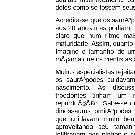
deles como se fossem seus,
Acredita-se que os saurÃ³
aos 20 anos mas podiam cr
claro que num ritmo mai
maturidade. Assim, quanto 
Imagine o tamanho de um
mÃ¡xima que os cientistas 
Muitos especialistas rejei
os saurÃ³podes cuidavam
nascimento. As discu
troodontes tinham um 
reproduÃ§Ã£o. Sabe-se que
dinossauros ornitÃ³pode
que cuidavam muito bem
aproveitando seu taman
infiltravam nos ninhos e 