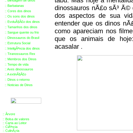
tabu. Mas hoje a mentali
::
Blindagem de dinos
::
Barbatanas
dinossauros nÃ£o sÃ³ Ã© 
::
Cores dos dinos
dos aspectos de sua vi
::
Os sons dos dinos
entender que os dinos nÃ
::
EvoluÃ§Ã£o dos dinos
::
Tamanhos dos dinos
como apareciam nos filme
::
Sangue quente ou frio
que os animais de hoje: 
::
Dinossauros do Brasil
::
Estrutura Social
acasalar .
::
InteligÃªncia dos dinos
::
Tiranossauros Rex
::
Membros
dos Dinos
::
Tempo de vida
::
Aves dinossauros
::
A extinÃ§Ã£o
::
Dinos o retorno
::
Noticias de Dinos
::
Ãrvore
::
Bolsa de valores
::
Carta ao Leitor
::
CiÃªncia
::
CulinÃ¡ria