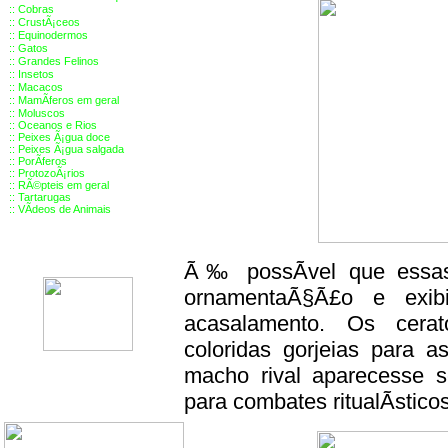
::
Cobras
::
CrustÃ¡ceos
::
Equinodermos
::
Gatos
::
Grandes Felinos
::
Insetos
::
Macacos
::
MamÃ­feros em geral
::
Moluscos
::
Oceanos e Rios
::
Peixes Ã¡gua doce
::
Peixes Ã¡gua salgada
::
PorÃ­feros
::
ProtozoÃ¡rios
::
RÃ©pteis em geral
::
Tartarugas
::
VÃ­deos de Animais
Ã‰ possÃ­vel que essas
ornamentaÃ§Ã£o e exi
acasalamento. Os cerat
coloridas gorjeias para a
macho rival aparecesse 
para combates ritualÃ­sticos