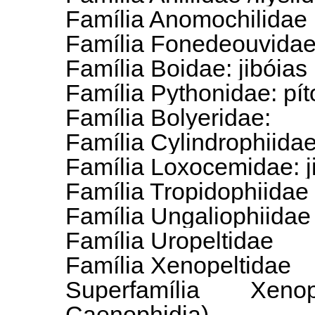
Família Anomochilidae
Família Fonedeouvida
Família Boidae: jibóias
Família Pythonidae: pí
Família Bolyeridae:
Família Cylindrophiida
Família Loxocemidae: j
Família Tropidophiidae
Família Ungaliophiidae
Família Uropeltidae
Família Xenopeltidae
Superfamília Xen
Caenophidia)