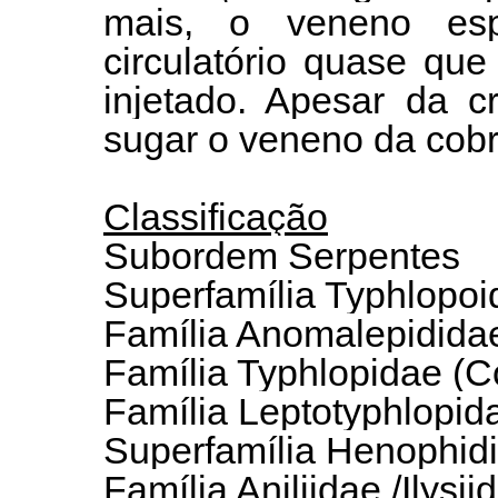
mais, o veneno esp
circulatório quase qu
injetado. Apesar da c
sugar o veneno da cob
Classificação
Subordem Serpentes
Superfamília Typhlopoi
Família Anomalepidida
Família Typhlopidae (C
Família Leptotyphlopid
Superfamília Henophidi
Família Aniliidae /Ilysii