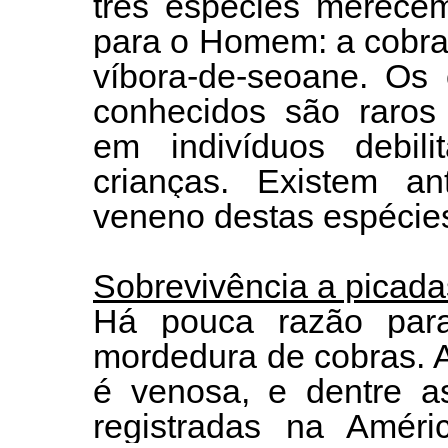
três espécies merecem
para o Homem: a cobra-
víbora-de-seoane. Os 
conhecidos são raros 
em indivíduos debili
crianças. Existem an
veneno destas espécie
Sobrevivência a picad
Há pouca razão par
mordedura de cobras. 
é venosa, e dentre a
registradas na Amér