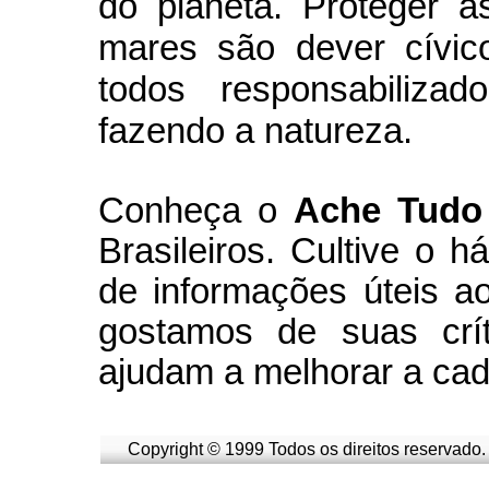
do planeta. Proteger a
mares são dever cívic
todos responsabiliza
fazendo a natureza.
Conheça
o
A
che Tudo
Brasileiros. Cultive o h
de informações úteis
ao
g
ostamos de suas crít
ajudam a melhorar a cad
Copyright © 1999 Todos os direitos reservado